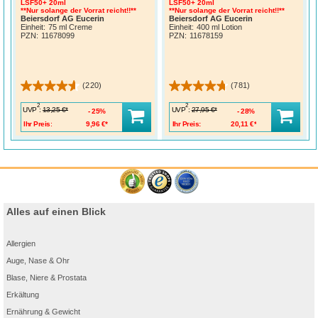
LSF50+ 20ml
LSF50+ 20ml
**Nur solange der Vorrat reicht!!**
**Nur solange der Vorrat reicht!!**
Beiersdorf AG Eucerin
Beiersdorf AG Eucerin
Einheit:
75 ml Creme
Einheit:
400 ml Lotion
PZN
:
11678099
PZN
:
11678159
(220)
(781)
2
2
UVP
:
UVP
:
13,25 €*
27,95 €*
25%
28%
Ihr Preis:
9,96 €*
Ihr Preis:
20,11 €*
Alles auf einen Blick
Allergien
Auge, Nase & Ohr
Blase, Niere & Prostata
Erkältung
Ernährung & Gewicht