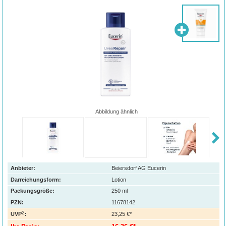
Abbildung ähnlich
Anbieter:
Beiersdorf AG Eucerin
Darreichungsform:
Lotion
Packungsgröße:
250
ml
PZN
:
11678142
2
UVP
:
23,25 €*