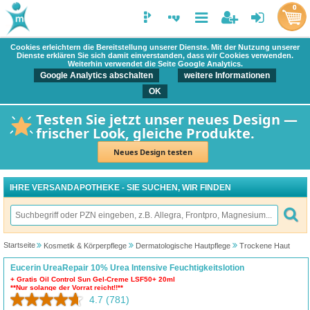
0
Cookies erleichtern die Bereitstellung unserer Dienste. Mit der Nutzung unserer
Dienste erklären Sie sich damit einverstanden, dass wir Cookies verwenden.
Weiterhin verwendet die Seite Google Analytics.
Google Analytics abschalten
weitere Informationen
OK
Testen Sie jetzt unser neues Design —
frischer Look, gleiche Produkte.
Neues Design testen
IHRE VERSANDAPOTHEKE - SIE SUCHEN, WIR FINDEN
Startseite
Kosmetik & Körperpflege
Dermatologische Hautpflege
Trockene Haut
Eucerin UreaRepair 10% Urea Intensive Feuchtigkeitslotion
+ Gratis Oil Control Sun Gel-Creme LSF50+ 20ml
**Nur solange der Vorrat reicht!!**
4.7
(781)