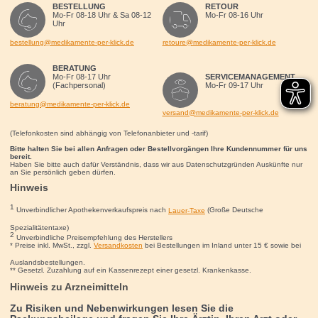
BESTELLUNG
RETOUR
Mo-Fr 08-18 Uhr & Sa 08-12
Mo-Fr 08-16 Uhr
Uhr
bestellung@medikamente-per-klick.de
retoure@medikamente-per-klick.de
BERATUNG
Mo-Fr 08-17 Uhr
SERVICEMANAGEMENT
(Fachpersonal)
Mo-Fr 09-17 Uhr
beratung@medikamente-per-klick.de
versand@medikamente-per-klick.de
(Telefonkosten sind abhängig von Telefonanbieter und -tarif)
Bitte halten Sie bei allen Anfragen oder Bestellvorgängen Ihre Kundennummer für uns
bereit.
Haben Sie bitte auch dafür Verständnis, dass wir aus Datenschutzgründen Auskünfte nur
an Sie persönlich geben dürfen.
Hinweis
1
Unverbindlicher Apothekenverkaufspreis nach
Lauer-Taxe
(Große Deutsche
Spezialitätentaxe)
2
Unverbindliche Preisempfehlung des Herstellers
* Preise inkl. MwSt., zzgl.
Versandkosten
bei Bestellungen im Inland unter 15
€
sowie bei
Auslandsbestellungen.
** Gesetzl. Zuzahlung auf ein Kassenrezept einer gesetzl. Krankenkasse.
Hinweis zu Arzneimitteln
Zu Risiken und Nebenwirkungen lesen Sie die