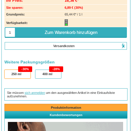
Ihr Preis:
16,36 €*
Sie sparen:
6,89 €
(
30%
)
Grundpreis:
65,44 €* / 1 l
Verfügbarkeit:
Zum Warenkorb hinzufügen
Versandkosten
Weitere Packungsgrößen
30%
28%
250
ml
400
ml
Sie müssen
sich anmelden
um den ausgewählten Artikel in eine Einkaufsliste
aufzunehmen.
Produktinformation
Kundenbewertungen