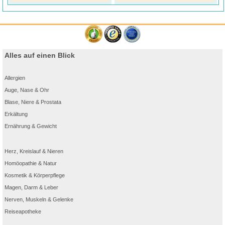
Alles auf einen Blick
Allergien
Auge, Nase & Ohr
Blase, Niere & Prostata
®
Eucerin
Hyaluron-Filler + Elasticity Ultraleicht
Erkältung
Tagespflege LSF 50 50 ml
Ernährung & Gewicht
– Anti Aging Gesichtspflege mildert effektiv Falten und
Pigmentflecken
Herz, Kreislauf & Nieren
®
Die Eucerin
Hyaluron-Filler + Elasticity Ultraleicht Tag LSF 50 ist eine Anti-Aging
Homöopathie & Natur
Tagescreme mit ultraleichter Textur für reife Haut. Die wichtigsten Zeichen der
Hautalterung werden dank der hochwirksamen Inhaltsstoffe gemildert. Als
Kosmetik & Körperpflege
Antifaltencreme mit Lichtschutzfaktor 50 schützt sie außerdem zuverlässig vor
UVA- und UVB-Strahlen und hilft, lichtbedingter Hautalterung vorzubeugen.
Magen, Darm & Leber
Der Kollagen-Elastin-Komplex mit Kreatin und Hyaluronsäure stimuliert die
Nerven, Muskeln & Gelenke
Kollagenproduktion und verbessert die Elastizität der Haut. Gleichzeitig reduziert
®
Reiseapotheke
das enthaltene Thiamidol
Pigmentflecken aller Art* sichtbar und beugt deren
Neuentstehung vor. Somit sorgt die Creme gegen Falten gezielt für ein strafferes,
ebenmäßigeres Hautbild und verleiht einen jugendlichen Teint.