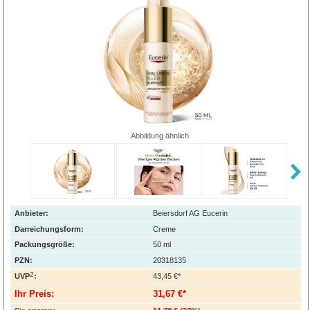
Abbildung ähnlich
Anbieter:
Beiersdorf AG Eucerin
Darreichungsform:
Creme
Packungsgröße:
50
ml
PZN
:
20318135
2
UVP
:
43,45 €*
Ihr Preis:
31,67 €*