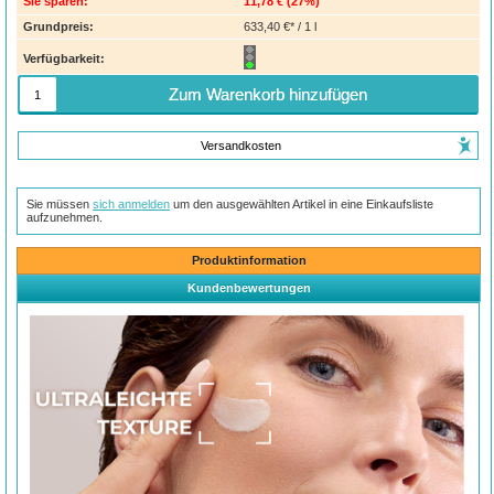
Sie sparen:
11,78 €
(
27%
)
Grundpreis:
633,40 €* / 1 l
Verfügbarkeit:
Zum Warenkorb hinzufügen
Versandkosten
Sie müssen
sich anmelden
um den ausgewählten Artikel in eine Einkaufsliste
aufzunehmen.
Produktinformation
Kundenbewertungen