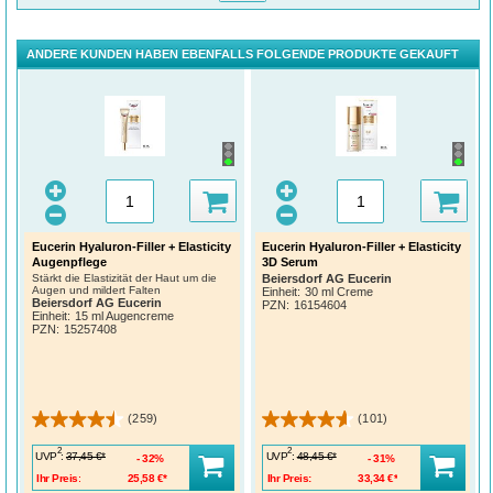
ANDERE KUNDEN HABEN EBENFALLS FOLGENDE PRODUKTE GEKAUFT
Eucerin Hyaluron-Filler + Elasticity
Eucerin Hyaluron-Filler + Elasticity
Augenpflege
3D Serum
Stärkt die Elastizität der Haut um die
Beiersdorf AG Eucerin
Augen und mildert Falten
Einheit:
30 ml Creme
Beiersdorf AG Eucerin
PZN
:
16154604
Einheit:
15 ml Augencreme
PZN
:
15257408
(259)
(101)
2
2
UVP
:
UVP
:
37,45 €*
48,45 €*
32%
31%
Ihr Preis:
25,58 €*
Ihr Preis:
33,34 €*