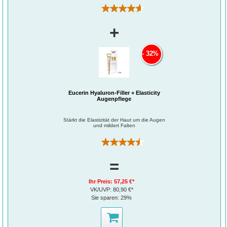
(273)
+
32%
Eucerin Hyaluron-Filler + Elasticity
Augenpflege
Stärkt die Elastizität der Haut um die Augen
und mildert Falten
(259)
=
Ihr Preis:
57,25 €*
VK/UVP:
80,90 €*
Sie sparen:
29%