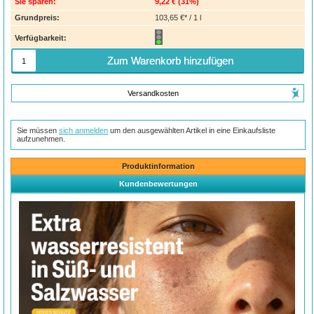
Sie sparen:
9,22 €
(
31%
)
Grundpreis:
103,65 €* / 1 l
Verfügbarkeit:
Zum Warenkorb hinzufügen
Versandkosten
Sie müssen
sich anmelden
um den ausgewählten Artikel in eine Einkaufsliste
aufzunehmen.
Produktinformation
Kundenbewertungen