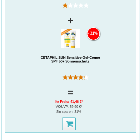
(4)
+
31%
®
Geschützt durch den Sommer mit Cetaphil
Sun
Daylong™ SPF 30 Sensitive Gel-Creme
CETAPHIL SUN Sensitive Gel-Creme
Cetaphil Sun Daylong SPF 30 Sensitive Gel-Creme ist ein besonders gut
SPF 50+ Sonnenschutz
verträglicher Sonnenschutz für sonnenüberempfindliche Haut am Körper. Die
Sonnencreme eignet sich insbesondere bei Sonnenallergien, Mallorca-Akne und
zu Unreinheiten neigender sowie fettiger Haut. Die extra leichte, fett- und
emulgatorfreie Formulierung zieht schnell ein, klebt nicht und hinterlässt ein
(3)
mattierendes Hautgefühl. Das Sonnen-Gel ist schweiß- und extra
wasserresistent in Süß- und Salzwasser und enthält weder zusätzliche
Konservierungs- noch Duftstoffe.
=
®
Warum Cetaphil
Sun Daylong™ SPF 30 Sensitive Gel-Creme?
Extra leichte, fettfreie Formulierung
Ihr Preis:
41,46 €*
Speziell für zu Sonnenallergie, Mallorca-Akne und Unreinheiten neigende Haut
VK/UVP:
59,90 €*
Zieht schnell ein und klebt nicht
Sie sparen:
31%
Schweiß- und extra wasserresistent in Süß- und Salzwasser
Ohne zusätzliche Konservierungsstoffe, Parfüm und Emulgatoren
1
Die Nr. 1 Empfehlung von Dermatologen
Für wen ist die Gel-Creme geeignet?
Das Sonnenschutzgel wurde speziell für Anwender mit sonnenüberempfindlicher
Haut entwickelt, wie sie häufig auf Dekolleté, den Schultern und am Nacken