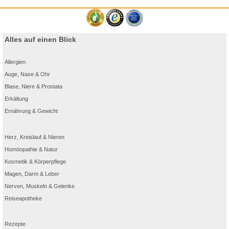
Cetaphil Sun Daylong bietet mehrfachen Schutz vor schädlicher
Sonnenstrahlung. Sonnenstrahlen bestehen aus verschiedenen Strahlungsarten.
UVA-Strahlung als Bestandteil lässt beispielsweise die Haut altern, fördert die
Bildung von Falten sowie Altersflecken und kann allergische Lichtreaktionen
hervorrufen. UVB-Strahlung hingegen verursacht Sonnenbrand, sowie Schäden
im Erbgut unserer Hautzellen. Die Gefahr für sonnenbedingten Hautkrebs steigt
Alles auf einen Blick
durch beide Arten von Strahlung.
Während ein UVB-Filter somit vor Sonnenbrand schützt, verhelfen UVA-Filter
frühzeitige Hautalterung und Sonnenallergien einzudämmen. Bei Cetaphil Sun
Allergien
Daylong setzen wir auf photostabile UV-Filter, für einen hochwirksamen und
2
sofortigen UVA- und UVB-Schutz, effektiven Zellschutz
und um
Auge, Nase & Ohr
2
sonnenbedingter Hautalterung
vorzubeugen. All das bei minimaler Anzahl,
Konzentration und optimaler Kombination der eingesetzten UV-Filter.
Blase, Niere & Prostata
1 Umfrage i.A. von Galderma im Juni 2019 bei 445 niedergelassenen Dermatologen
Erkältung
in Deutschland (Marpinion GmbH, Oberhaching). Gestützte Befragung bezieht sich
®
auf die Gesamtmarke Daylong™/Cetaphil
Sun Daylong™
Ernährung & Gewicht
2 In wissenschaftlichen Laboruntersuchungen (in-vitro) getestet.
Herz, Kreislauf & Nieren
Homöopathie & Natur
Kosmetik & Körperpflege
Magen, Darm & Leber
Nerven, Muskeln & Gelenke
Reiseapotheke
Rezepte