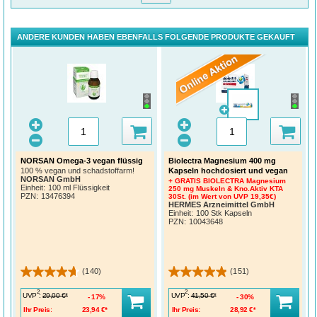
vor.
*Anwenderstudie mit 130 Versuchspersonen im Alter von 18 bis 65 Jahren,
Ergebnisse ab fünf Minuten Einwirkzeit
ANDERE KUNDEN HABEN EBENFALLS FOLGENDE PRODUKTE GEKAUFT
**Akzeptanzfragebogen in Studie mit 31 Teilnehmenden, drei Wochen lang zwei
Anwendungen pro Woche
Inhaltsstoffe:
AVENE THERMAL SPRING WATER (AVENE AQUA). KAOLIN.
CAPRYLIC/CAPRIC TRIGLYCERIDE. GLYCERIN. GLYCERYL STEARATE.
CLAY. ORYZA SATIVA (RICE) STARCH (ORYZA SATIVA STARCH).
PENTYLENE GLYCOL. BEHENYL ALCOHOL. PERLITE. PALMITIC ACID.
STEARIC ACID. FRAGRANCE (PARFUM). CAPRYLYL GLYCOL. ISOPROPYL
ALCOHOL. PEG-6. SILYBUM MARIANUM FRUIT EXTRACT. XANTHAN GUM
Dem Verbraucher wird empfohlen, die Zusammensetzung des Produkts vor dem
Kauf systematisch zu überprüfen.
NORSAN Omega-3 vegan flüssig
Biolectra Magnesium 400 mg
Kapseln hochdosiert und vegan
100 % vegan und schadstoffarm!
NORSAN GmbH
+ GRATIS BIOLECTRA Magnesium
Einheit:
100 ml Flüssigkeit
250 mg Muskeln & Kno.Aktiv KTA
PZN
:
13476394
30St. (im Wert von UVP 19,35€)
HERMES Arzneimittel GmbH
Einheit:
100 Stk Kapseln
PZN
:
10043648
(140)
(151)
2
2
UVP
:
UVP
:
29,00 €*
41,50 €*
17%
30%
Ihr Preis:
23,94 €*
Ihr Preis:
28,92 €*