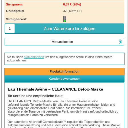
Sie sparen:
6,37 €
(
26%
)
Grundpreis:
370,60 €* / 1 l
Verfügbarkeit:
Zum Warenkorb hinzufügen
Versandkosten
Sie müssen
sich anmelden
um den ausgewählten Artikel in eine Einkaufsliste
aufzunehmen.
Produktinformation
Kundenbewertungen
Eau Thermale Avène – CLEANANCE Detox-Maske
für unreine und empfindliche Haut
Die CLEANANCE Detox-Maske von Eau Thermale Avène ist eine
tiefenreinigende Tonerde-Maske für alle, die unter Hautunreinheiten leiden und
gleichzeitig eine empfindliche Haut haben. Sie kombiniert 19 Prozent
absorbierende Tonerde mit peelendem Perlit, um die Haut sanft und gründlich zu
reinigen und die Poren zu verfeinern.
Der patentierte Aktivstoff Comedoclastin™ reguliert die Talgproduktion und
Talgzusammensetzung und hat zudem eine antibakterielle Wirkung. Diese Maske