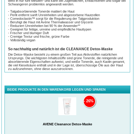
wirkt in nur fünf Minuten* und kann bei Jugendlichen, Erwachsenen und sogar bei
Schwangeren problemlos angewandt werden.
- Talgabsorbierende Tonerde mattiert die Haut
- Perlit entfernt sanft Unreinheiten und abgestorbene Hautzellen
- Comedoclastin™ sorgt für die Regulierung der Talgproduktion
- Beruhigt die Haut mit Avène Thermalwasser und Glycerin
- Reduziert Unreinheiten bei 90 % der Anwender**
- Geeignet für fettige, unreine und empfindliche Hauttypen
- Frischer und blumiger Duft
- Cremige Textur und frische, grüne Farbe
- Vollständig vegan
So nachhaltig und natürlich ist die CLEANANCE Detox-Maske
Die Detox-Maske besteht zu einem großen Teil aus Aktivstoffen natürlichen
Ursprungs. Die wichtigsten Inhaltsstoffe sind grüne Tonerde, die reinigende und
absorbierende Eigenschaften aufweist, und weiße Tonerde, auch Kaolin genannt,
die viel Kieselsäure enthält und in der Lage ist, überschüssige Öle aus der Haut
zu aufzunehmen, ohne diese auszutrocknen.
Neben den Tonerden ist der patentierte Aktivstoff Comedoclastin™ enthalten,
gewonnen aus den Samen der Mariendistel, der gezielt auf Mikrokomedone wirkt
und bestehende Hautunreinheiten reduziert. Die natürlichen Inhaltsstoffe sind
aber nicht nur gut für die Menschen, die die Detox-Maske verwenden, sondern
BEIDE PRODUKTE IN DEN WARENKORB LEGEN UND SPAREN
auch für die Umwelt.
Die Maske ist nämlich vollständig biologisch abbaubar. Inhaltsstoffe tierischen
26%
Ursprungs sind in der Formulierung der Detox-Maske übrigens nicht enthalten,
sie ist somit vollständig vegan.
Auch bei der Herstellung der Tube wird auf Umweltfreundlichkeit geachtet. Sie
besteht zu 23 Prozent aus recyceltem Material und kann auch selbst zur Gänze
wiederverwertet werden.
AVENE Cleanance Detox-Maske
Anwendungshinweise für Eau Thermale Avène – CLEANANCE