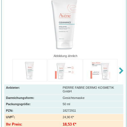
Abbildung ähnlich
Anbieter:
PIERRE FABRE DERMO KOSMETIK
GmbH
Darreichungsform:
Gesichtsmaske
Packungsgröße:
50
ml
PZN
:
18272911
2
UVP
:
24,90 €*
Ihr Preis:
18,53 €*