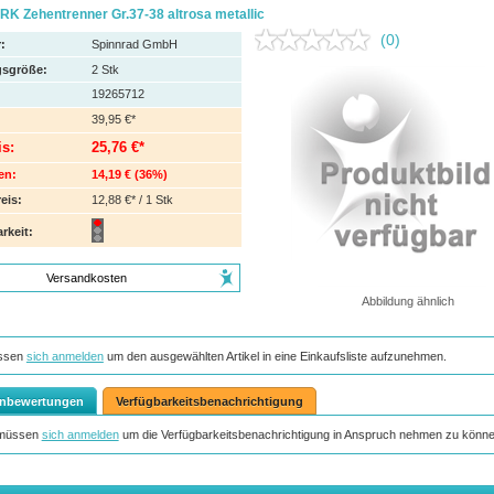
K Zehentrenner Gr.37-38 altrosa metallic
(0)
:
Spinnrad GmbH
sgröße:
2
Stk
19265712
39,95 €*
is:
25,76 €*
en:
14,19 €
(
36%
)
eis:
12,88 €* / 1 Stk
rkeit:
Versandkosten
Abbildung ähnlich
ssen
sich anmelden
um den ausgewählten Artikel in eine Einkaufsliste aufzunehmen.
nbewertungen
Verfügbarkeitsbenachrichtigung
 müssen
sich anmelden
um die Verfügbarkeitsbenachrichtigung in Anspruch nehmen zu könne