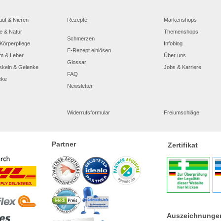
auf & Nieren
Rezepte
Markenshops
e & Natur
Themenshops
Schmerzen
Körperpflege
Infoblog
E-Rezept einlösen
m & Leber
Über uns
Glossar
skeln & Gelenke
Jobs & Karriere
FAQ
eke
Newsletter
Widerrufsformular
Freiumschläge
Partner
Zertifikat
Auszeichnunge