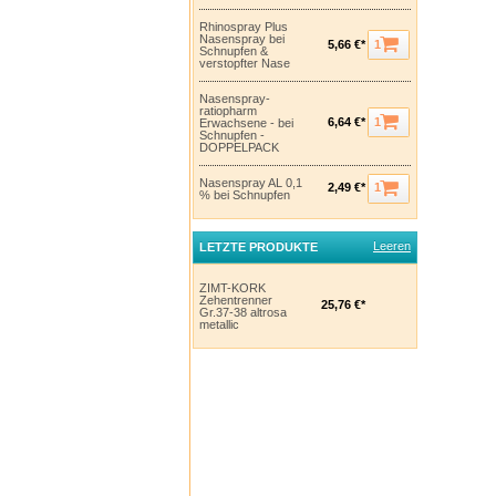
Rhinospray Plus
Nasenspray bei
1
5,66 €*
Schnupfen &
verstopfter Nase
Nasenspray-
ratiopharm
1
6,64 €*
Erwachsene - bei
Schnupfen -
DOPPELPACK
Nasenspray AL 0,1
1
2,49 €*
% bei Schnupfen
Leeren
LETZTE PRODUKTE
ZIMT-KORK
Zehentrenner
25,76 €*
Gr.37-38 altrosa
metallic