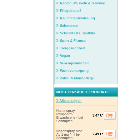
Nerven, Muskeln & Gelenke
Pflegebedarf
Raucherentwöhnung
Schmerzen
Schnelltests, Testkits
Sport & Fitness
Tiergesundheit
Vegan
Venengesundheit
Wundversorgung
Zahn- & Mundpflege
MEIST VERKAUFTE PRODUKTE
Alle anzeigen
Nasenspray-
ratiopharm
1
3,47 €*
Erwachsene - bei
Schnupfen
Nasenspray sine
1
2,49 €*
AL 1 mg / ml bei
Schnupfen