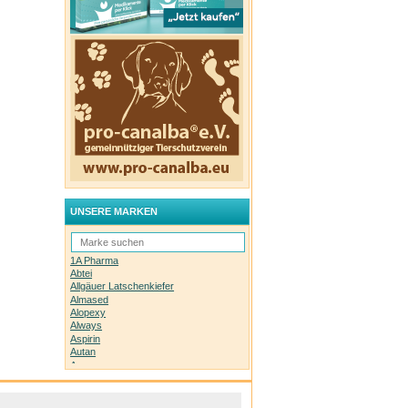
UNSERE MARKEN
1A Pharma
Abtei
Allgäuer Latschenkiefer
Almased
Alopexy
Always
Aspirin
Autan
Avene
Bachblüten-Orginal
Bepanthen
Basica