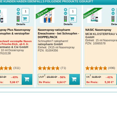
E KUNDEN HABEN EBENFALLS FOLGENDE PRODUKTE GEKAUFT
Details
Details
Deta
pray Plus Nasenspray
Nasenspray-ratiopharm
NASIC Nasenspray
hnupfen & verstopfter
Erwachsene - bei Schnupfen -
MCM KLOSTERFRAU Ve
GmbH
DOPPELPACK
Einheit:
15 ml Nasenspr
Schnupfen? ratiopharm!
 schnell verstopfte Nasen
PZN
:
10065578
 Frische-Kick, ab 6 Jr.
ratiopharm GmbH
termann & Cie GmbH
Einheit:
2X15 ml Nasenspray
10 ml Dosierspray
PZN
:
81004356
7610138
(311)
(71)
(496)
2
1
UVP
:
VK
:
97 €*
15,00 €*
8,95 €*
43%
56%
41%
is:
5,66 €*
Ihr Preis:
6,64 €*
Ihr Preis:
5,30 €*