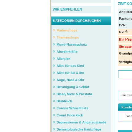
ZIMT-KOR
WIR EMPFEHLEN
Anbieter
Packung
KATEGORIEN DURCHSUCHEN
PZN
:
Markenshops
2
UVP
:
Themenshops
Ihr Pre
Mund-Nasenschutz
Sie spar
Abwehrkräfte
Grundpr
Allergien
Verfügba
Alles für das Kind
Alles für Sie & Ihn
Auge, Nase & Ohr
Beruhigung & Schlaf
Blase, Niere & Prostata
Sie mü
Blutdruck
Kunde
Corona Schnelltests
Count Price klick
Sie
Depressionen & Angstzustände
Dermatologische Hautpflege