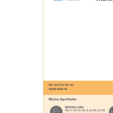
Wir sind für Sie da:
09280-9844 44
Meine Apotheke
BESTELLUNG
Mo-Fr 08-18 Uhr & Sa 08-12 Uhr