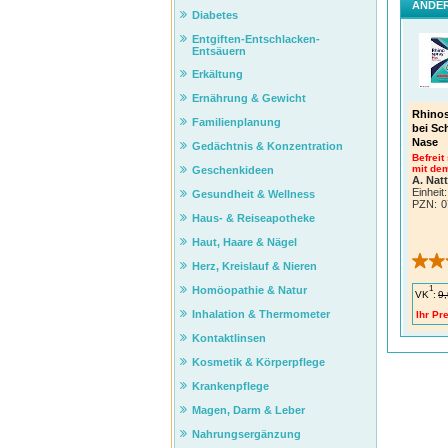
ANDER
Diabetes
Entgiften-Entschlacken-
Entsäuern
Erkältung
Ernährung & Gewicht
Rhinos
Familienplanung
bei Sc
Nase
Gedächtnis & Konzentration
Befreit
mit dem
Geschenkideen
A. Nat
Einheit:
Gesundheit & Wellness
PZN
:
0
Haus- & Reiseapotheke
Haut, Haare & Nägel
Herz, Kreislauf & Nieren
1
Homöopathie & Natur
VK
:
9,
Inhalation & Thermometer
Ihr Pre
Kontaktlinsen
Kosmetik & Körperpflege
Krankenpflege
Magen, Darm & Leber
Nahrungsergänzung