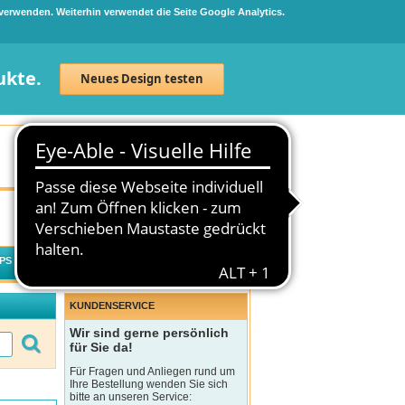
 verwenden. Weiterhin verwendet die Seite Google Analytics.
ukte.
Neues Design testen
Neuanmeldung
Anmelden
0
Artikel
0,00 €
PS
WECHSELWIRKUNGSCHECK
KUNDENSERVICE
Wir sind gerne persönlich
für Sie da!
Für Fragen und Anliegen rund um
Ihre Bestellung wenden Sie sich
bitte an unseren Service: