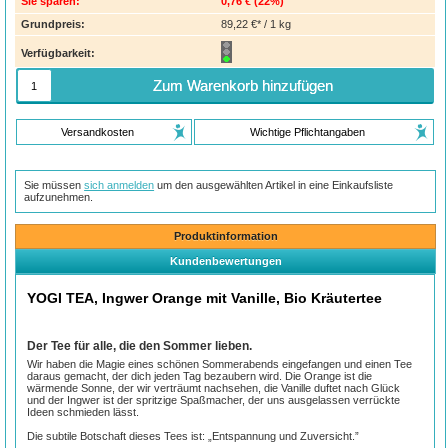
Sie sparen:
0,76 €
(
22%
)
Grundpreis:
89,22 €* / 1 kg
Verfügbarkeit:
Zum Warenkorb hinzufügen
Versandkosten
Wichtige Pflichtangaben
Sie müssen
sich anmelden
um den ausgewählten Artikel in eine Einkaufsliste
aufzunehmen.
Produktinformation
Kundenbewertungen
YOGI TEA, Ingwer Orange mit Vanille, Bio Kräutertee
Der Tee für alle, die den Sommer lieben.
Wir haben die Magie eines schönen Sommerabends eingefangen und einen Tee
daraus gemacht, der dich jeden Tag bezaubern wird. Die Orange ist die
wärmende Sonne, der wir verträumt nachsehen, die Vanille duftet nach Glück
und der Ingwer ist der spritzige Spaßmacher, der uns ausgelassen verrückte
Ideen schmieden lässt.
Die subtile Botschaft dieses Tees ist: „Entspannung und Zuversicht.”