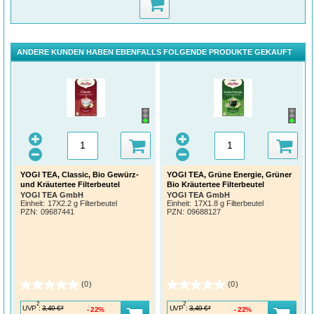
ANDERE KUNDEN HABEN EBENFALLS FOLGENDE PRODUKTE GEKAUFT
YOGI TEA, Classic, Bio Gewürz-
YOGI TEA, Grüne Energie, Grüner
und Kräutertee Filterbeutel
Bio Kräutertee Filterbeutel
YOGI TEA GmbH
YOGI TEA GmbH
Einheit:
17X2.2 g Filterbeutel
Einheit:
17X1.8 g Filterbeutel
PZN
:
09687441
PZN
:
09688127
(0)
(0)
2
2
UVP
:
UVP
:
3,49 €*
3,49 €*
22%
22%