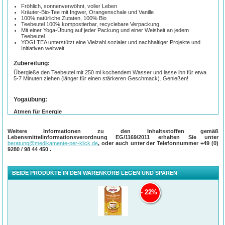
Fröhlich, sonnenverwöhnt, voller Leben
Kräuter-Bio-Tee mit Ingwer, Orangenschale und Vanille
100% natürliche Zutaten, 100% Bio
Teebeutel 100% kompostierbar, recyclebare Verpackung
Mit einer Yoga-Übung auf jeder Packung und einer Weisheit an jedem
Teebeutel
YOGI TEA unterstützt eine Vielzahl sozialer und nachhaltiger Projekte und
Initiativen weltweit
Zubereitung:
Übergieße den Teebeutel mit 250 ml kochendem Wasser und lasse ihn für etwa
5-7 Minuten ziehen (länger für einen stärkeren Geschmack). Genießen!
Yogaübung:
Atmen für Energie
Sitze mit gerader Wirbelsäule im Schneidersitz oder auf einem Stuhl. Verschließe
das linke Nasenloch mit dem linken Daumen und atme nur durch das rechte
Weitere Informationen zu den Inhaltsstoffen gemäß
Nasenloch. Fühle, wie ein Energiefluss in Dir entsteht.
Lebensmittelinformationsverordnung EG/1169/2011 erhalten Sie unter
beratung@medikamente-per-klick.de
, oder auch unter der Telefonnummer
+49 (0)
Dauer: 3 Minuten.
9280 / 98 44 450
.
Bitte frage Deinen Arzt, ob diese Übung für Dich geeignet ist.
BEIDE PRODUKTE IN DEN WARENKORB LEGEN UND SPAREN
22%