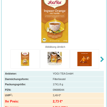
Abbildung ähnlich
Anbieter:
YOGI TEA GmbH
Darreichungsform:
Filterbeutel
Packungsgröße:
17X1.8
g
PZN
:
09688044
2
UVP
:
3,49 €*
Ihr Preis:
2,73 €*