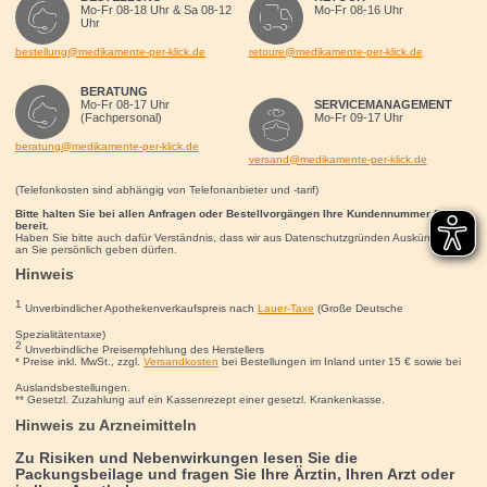
Mo-Fr 08-18 Uhr & Sa 08-12
Mo-Fr 08-16 Uhr
Uhr
bestellung@medikamente-per-klick.de
retoure@medikamente-per-klick.de
BERATUNG
Mo-Fr 08-17 Uhr
SERVICEMANAGEMENT
(Fachpersonal)
Mo-Fr 09-17 Uhr
beratung@medikamente-per-klick.de
versand@medikamente-per-klick.de
(Telefonkosten sind abhängig von Telefonanbieter und -tarif)
Bitte halten Sie bei allen Anfragen oder Bestellvorgängen Ihre Kundennummer für uns
bereit.
Haben Sie bitte auch dafür Verständnis, dass wir aus Datenschutzgründen Auskünfte nur
an Sie persönlich geben dürfen.
Hinweis
1
Unverbindlicher Apothekenverkaufspreis nach
Lauer-Taxe
(Große Deutsche
Spezialitätentaxe)
2
Unverbindliche Preisempfehlung des Herstellers
* Preise inkl. MwSt., zzgl.
Versandkosten
bei Bestellungen im Inland unter 15
€
sowie bei
Auslandsbestellungen.
** Gesetzl. Zuzahlung auf ein Kassenrezept einer gesetzl. Krankenkasse.
Hinweis zu Arzneimitteln
Zu Risiken und Nebenwirkungen lesen Sie die
Packungsbeilage und fragen Sie Ihre Ärztin, Ihren Arzt oder