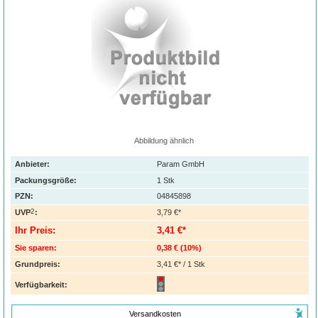
Abbildung ähnlich
Anbieter:
Param GmbH
Packungsgröße:
1
Stk
PZN
:
04845898
2
UVP
:
3,79 €*
Ihr Preis:
3,41 €*
Sie sparen:
0,38 €
(
10%
)
Grundpreis:
3,41 €* / 1 Stk
Verfügbarkeit:
Versandkosten