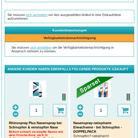
Sie müssen
sich anmelden
um den ausgewählten Artikel in eine Einkaufsliste
aufzunehmen.
Kundenbewertungen
Verfügbarkeitsbenachrichtigung
Sie müssen
sich anmelden
um die Verfügbarkeitsbenachrichtigung in
Anspruch nehmen zu können.
ANDERE KUNDEN HABEN EBENFALLS FOLGENDE PRODUKTE GEKAUFT
Rhinospray Plus Nasenspray bei
Nasenspray-ratiopharm
Schnupfen & verstopfter Nase
Erwachsene - bei Schnupfen -
DOPPELPACK
Befreit schnell verstopfte Nasen mit
dem Frische-Kick, ab 6 Jr.
Schnupfen? ratiopharm!