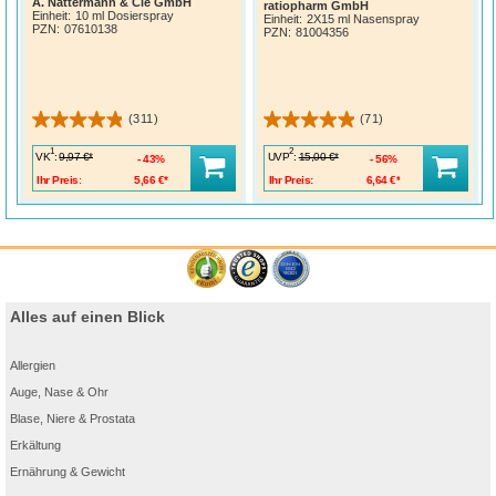
A. Nattermann & Cie GmbH
ratiopharm GmbH
Einheit:
10 ml Dosierspray
Einheit:
2X15 ml Nasenspray
PZN
:
07610138
PZN
:
81004356
(311)
(71)
1
2
VK
:
UVP
:
9,97 €*
15,00 €*
43%
56%
Ihr Preis:
5,66 €*
Ihr Preis:
6,64 €*
Alles auf einen Blick
Allergien
Auge, Nase & Ohr
Blase, Niere & Prostata
Erkältung
Ernährung & Gewicht