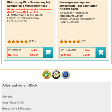
Rhinospray Plus Nasenspray bei
Nasenspray-ratiopharm
Schnupfen & verstopfter Nase
Erwachsene - bei Schnupfen -
DOPPELPACK
Befreit schnell verstopfte Nasen mit
dem Frische-Kick, ab 6 Jr.
Schnupfen? ratiopharm!
A. Nattermann & Cie GmbH
ratiopharm GmbH
Einheit:
10 ml Dosierspray
Einheit:
2X15 ml Nasenspray
PZN
:
07610138
PZN
:
81004356
(311)
(71)
1
2
VK
:
UVP
:
9,97 €*
15,00 €*
43%
56%
Ihr Preis:
5,66 €*
Ihr Preis:
6,64 €*
Alles auf einen Blick
Allergien
Auge, Nase & Ohr
Blase, Niere & Prostata