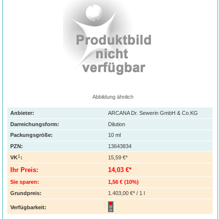
Abbildung ähnlich
Anbieter:
ARCANA Dr. Sewerin GmbH & Co.KG
Darreichungsform:
Dilution
Packungsgröße:
10
ml
PZN
:
13643834
1
VK
:
15,59 €*
Ihr Preis:
14,03 €*
Sie sparen:
1,56 €
(
10%
)
Grundpreis:
1.403,00 €* / 1 l
Verfügbarkeit: