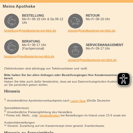
Meine Apotheke
BESTELLUNG
RETOUR
Mo-Fr 08-18 Uhr & Sa 08-12
Mo-Fr 08-16 Uhr
Uhr
bestellung@medikamente-per-klick.de
retoure@medikamente-per-klick.de
BERATUNG
Mo-Fr 08-17 Uhr
SERVICEMANAGEMENT
(Fachpersonal)
Mo-Fr 09-17 Uhr
beratung@medikamente-per-klick.de
versand@medikamente-per-klick.de
(Telefonkosten sind abhängig von Telefonanbieter und -tarif)
Bitte halten Sie bei allen Anfragen oder Bestellvorgängen Ihre Kundennummer für uns
bereit.
Haben Sie bitte auch dafür Verständnis, dass wir aus Datenschutzgründen Auskünfte nur
an Sie persönlich geben dürfen.
Hinweis
1
Unverbindlicher Apothekenverkaufspreis nach
Lauer-Taxe
(Große Deutsche
Spezialitätentaxe)
2
Unverbindliche Preisempfehlung des Herstellers
* Preise inkl. MwSt., zzgl.
Versandkosten
bei Bestellungen im Inland unter 15
€
sowie bei
Auslandsbestellungen.
** Gesetzl. Zuzahlung auf ein Kassenrezept einer gesetzl. Krankenkasse.
Hinweis zu Arzneimitteln