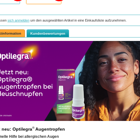
ssen
sich anmelden
um den ausgewählten Artikel in eine Einkaufsliste aufzunehmen.
tinformation
Kundenbewertungen
®
t neu: Optilegra
Augentropfen
nelle Hilfe bei allergischen Augen