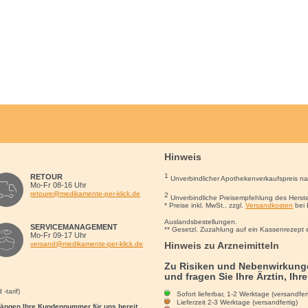
Hinweis
1
RETOUR
Unverbindlicher Apothekenverkaufspreis n
Mo-Fr 08-16 Uhr
retoure@medikamente-per-klick.de
2
Unverbindliche Preisempfehlung des Herste
* Preise inkl. MwSt., zzgl.
Versandkosten
bei 
Auslandsbestellungen.
SERVICEMANAGEMENT
** Gesetzl. Zuzahlung auf ein Kassenrezept 
Mo-Fr 09-17 Uhr
Hinweis zu Arzneimitteln
versand@medikamente-per-klick.de
Zu Risiken und Nebenwirkunge
und fragen Sie Ihre Ärztin, Ihr
-tarif)
Sofort lieferbar, 1-2 Werktage (versandfert
Lieferzeit 2-3 Werktage (versandfertig)
rgängen Ihre Kundennummer für uns bereit.