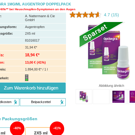
GRA 1MG/ML AUGENTROP DOPPELPACK
Hilfe** bei Heuschnupfen-Symptomen an den Augen
4.7
(15)
:
A. Nattermann & Cie
GmbH
hungsform:
Augentropfen
sgröße:
2X5
ml
81016017
31,94 €*
is:
18,94 €*
en:
13,00 €
(
41%
)
eis:
1.894,00 €* / 1 l
rkeit:
Abbildung ähnlich
Zum Warenkorb hinzufügen
dkosten
Beipackzettel
e Packungsgrößen
40%
41%
ml
2X5
ml