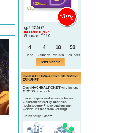
-39%
1
17,99 €*
VK
:
Ihr Preis:
10,95 €*
Sie sparen:
7,04 €
4
4
18
57
Tage
Jetzt sichern
UNSER BEITRAG FÜR EINE GRÜNE
ZUKUNFT
Denn
NACHHALTIGKEIT
wird bei uns
GROSS
geschrieben.
Unser Logistikzentrum im schönen
Oberfranken verfügt über eine
hochmoderne Photovoltaikanlage,
welche uns mit Strom versorgt.
Die bisherige Bilanz: