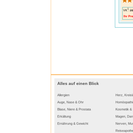
1
VK
:
2
Ihr Pre
Häufi
1. Wa
Antwo
Für Er
Rötung
2. Kan
Antwo
einset
Die Op
gegenü
Alles auf einen Blick
3. Kö
Antwo
und Op
Allergien
Herz, Kreisl
Stillze
Auge, Nase & Ohr
Homöopathi
4. Ent
Blase, Niere & Prostata
Kosmetik & 
Antwo
Erkältung
Magen, Dar
Milchp
Ernährung & Gewicht
Nerven, Mu
Reiseapoth