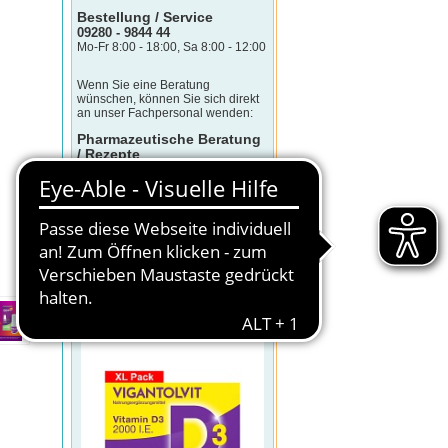
Bestellung / Service
09280 - 9844 44
Mo-Fr 8:00 - 18:00, Sa 8:00 - 12:00
Wenn Sie eine Beratung
wünschen, können Sie sich direkt
an unser Fachpersonal wenden:
Pharmazeutische Beratung
/ Rezepte
09280 - 9844 450
Mo-Fr 8:00 - 17:00
(Telefonkosten sind abhängig von
Telefonanbieter und -tarif)
KLICK DES TAGES
VIGANTOLVIT 2000 I.E. Vitamin D3
Weichkapseln
Sonderpreis