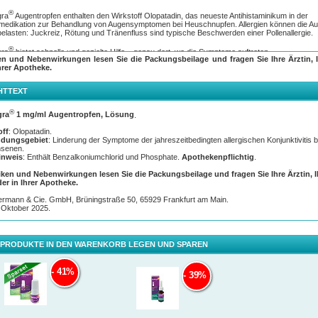
®
gra
Augentropfen enthalten den Wirkstoff Olopatadin, das neueste Antihistaminikum in der
medikation zur Behandlung von Augensymptomen bei Heuschnupfen. Allergien können die A
belasten: Juckreiz, Rötung und Tränenfluss sind typische Beschwerden einer Pollenallergie.
®
gra
bietet schnelle und gezielte Hilfe – genau dort, wo die Symptome auftreten.
en und Nebenwirkungen lesen Sie die Packungsbeilage und fragen Sie Ihre Ärztin, I
hrer Apotheke.
gentropfen lindern Beschwerden der saisonalen allergischen Bindehautentzündung schnell (i
®
n**) und langanhaltend. Optilegra
ist für Erwachsene ab 18 Jahren und auch für
tlinsenträger geeignet.
HTTEXT
ndungshinweis
®
gra
1 mg/ml Augentropfen, Lösung
.
al täglich 1 Tropfen pro betroffenes Auge
 Kontaktlinsenträger: morgens 15 Minuten vor dem Einsetzen und abends nach dem Entfern
off
: Olopatadin.
wenden
dungsgebiet
: Linderung der Symptome der jahreszeitbedingten allergischen Konjunktivitis b
senen.
inweis
: Enthält Benzalkoniumchlorid und Phosphate.
Apothekenpflichtig
.
iken und Nebenwirkungen lesen Sie die Packungsbeilage und fragen Sie Ihre Ärztin, 
der in Ihrer Apotheke.
termann & Cie. GmbH, Brüningstraße 50, 65929 Frankfurt am Main.
 Oktober 2025.
 PRODUKTE IN DEN WARENKORB LEGEN UND SPAREN
41%
39%