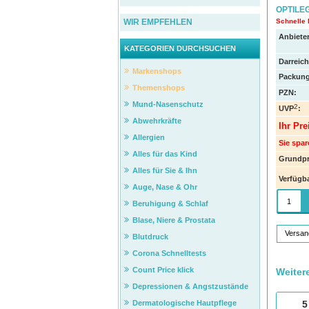
OPTILE
Schnelle 
WIR EMPFEHLEN
Anbieter
KATEGORIEN DURCHSUCHEN
Darreic
Markenshops
Packung
Themenshops
PZN
:
Mund-Nasenschutz
2
UVP
:
Abwehrkräfte
Ihr Pre
Allergien
Sie spar
Alles für das Kind
Grundpr
Alles für Sie & Ihn
Verfügba
Auge, Nase & Ohr
Beruhigung & Schlaf
Blase, Niere & Prostata
Versan
Blutdruck
Corona Schnelltests
Count Price klick
Weiter
Depressionen & Angstzustände
Dermatologische Hautpflege
5