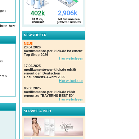
ugen
hren Arzt
n 3
NEWSTICKER
NEU!!
20.04.2026
medikamente-per-klick.de ist erneut
Top Shop 2026
en
Hier weiterlesen
ei
17.09.2025
medikamente-per-klick.de erhält
erneut den Deutschen
Ihren
Gesundheits-Award 2025
Hier weiterlesen
05.08.2025
medikamente-per-klick.de zählt
erneut zu "BAYERNS BEST 50"
Hier weiterlesen
SERVICE & INFO