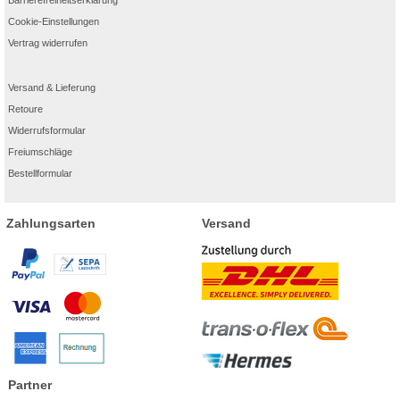
könnte jedoch verhindert werden.
Cookie-Einstellungen
7. Kann ich meine Anti-Allergie-Tabletten zerschneiden oder halbieren?
Vertrag widerrufen
®
Antwort: Zerkleinere Allegra
Allergietabletten nicht. Verwende sie nur wie
angegeben.
®
Versand & Lieferung
8. Kann ich Allegra
Allergietabletten bei meinen Haustieren anwenden?
Retoure
Antwort: Nein, die Tabletten gegen Heuschnupfen, Pollen- und andere Allergien
sind nur für den menschlichen Gebrauch zugelassen. Bitte lies die
Widerrufsformular
Packungsbeilage und verwende die Tabletten wie vorgeschrieben.
Freiumschläge
Bestellformular
Zahlungsarten
Versand
Partner