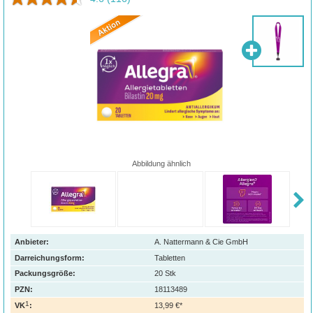
Abbildung ähnlich
Anbieter:
A. Nattermann & Cie GmbH
Darreichungsform:
Tabletten
Packungsgröße:
20
Stk
PZN
:
18113489
1
VK
:
13,99 €*