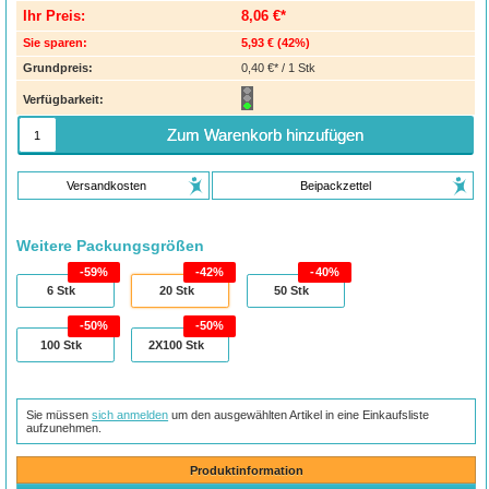
Ihr Preis:
8,06 €*
Sie sparen:
5,93 €
(
42%
)
Grundpreis:
0,40 €* / 1 Stk
Verfügbarkeit:
Zum Warenkorb hinzufügen
Versandkosten
Beipackzettel
Weitere Packungsgrößen
59%
42%
40%
6
Stk
20
Stk
50
Stk
50%
50%
100
Stk
2X100
Stk
Sie müssen
sich anmelden
um den ausgewählten Artikel in eine Einkaufsliste
aufzunehmen.
Produktinformation