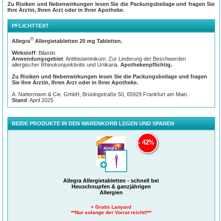
Quaddelbildung der Haut.
Zu Risiken und Nebenwirkungen lesen Sie die Packungsbeilage und fragen Sie
Ihre Ärztin, Ihren Arzt oder in Ihrer Apotheke.
PFLICHTTEXT
®
Allegra
Allergietabletten 20 mg Tabletten.
Wirkstoff
: Bilastin.
Anwendungsgebiet
: Antihistaminikum. Zur Linderung der Beschwerden
allergischer Rhinokonjunktivitis und Urtikaria.
Apothekenpflichtig.
Zu Risiken und Nebenwirkungen lesen Sie die Packungsbeilage und fragen
Sie Ihre Ärztin, Ihren Arzt oder in Ihrer Apotheke.
®
Die Vorteile von Allegra
Allergietabletten
A. Nattermann & Cie. GmbH, Brüningstraße 50, 65929 Frankfurt am Main.
Stand
: April 2025
MACHT NICHT MÜDER*
. Der Wirkstoff Bilastin dringt nicht ins Schlafzentrum
®
vor, wo Müdigkeit entsteht. Deshalb machen dich Allegra
Allergietabletten mit
Bilastin nicht müder* als du durch deine Allergien ohnehin schon bist. Lass
dich nicht stoppen!
BEIDE PRODUKTE IN DEN WARENKORB LEGEN UND SPAREN
KEINER IST SCHNELLER**
bei allergischen Symptomen an Nase, Augen
und Haut wirkt das Antiallergikum schnell - das heißt in der Regel bereits nach
42%
30 bis 60 Minuten beibestimmungsgemäßer Anwendung
24 STUNDEN WIRKSAM
: Das Antiallergikum lindert allergische Symptome für
24 Stunden,d.h. es muss nur 1x täglich eingenommen werden.
HILFT GANZJÄHRIG BEI ALLERGIEN
: Das Antiallergikum ist wirksam bei
diesen Allergien: Heuschnupfen (Pollenallergie), Hausstauballergie,
Allegra Allergietabletten - schnell bei
Tierhaarallergie sowie Juckreiz durch Nesselsucht (Urtikaria)
Heuschnupfen & ganzjährigen
Allergien
GEEIGNET FÜR
: Erwachsene und Jugendliche ab 12 Jahren. Das
Antiallergikum ist frei von Laktose, Gluten, Zucker, Titandioxid, Alkohol und
+ Gratis Lanyard
tierischen Bestandteilen.
**Nur solange der Vorrat reicht!!**