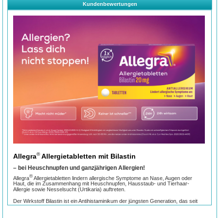
Kundenbewertungen
®
Allegra
Allergietabletten mit Bilastin
– bei Heuschnupfen und ganzjährigen Allergien!
®
Allegra
Allergietabletten lindern allergische Symptome an Nase, Augen oder
Haut, die im Zusammenhang mit Heuschnupfen, Hausstaub- und Tierhaar-
Allergie sowie Nesselsucht (Urtikaria) auftreten.
Der Wirkstoff Bilastin ist ein Antihistaminikum der jüngsten Generation, das seit
2023 rezeptfrei zur Verfügung steht – wirksam bei Allergiesymptomen wie
Niesen, juckende oder tränenden Augen sowie Juckreiz, Rötung oder