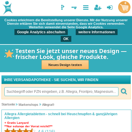
0
Cookies erleichtern die Bereitstellung unserer Dienste. Mit der Nutzung unserer
Dienste erklären Sie sich damit einverstanden, dass wir Cookies verwenden.
Weiterhin verwendet die Seite Google Analytics.
Google Analytics abschalten
weitere Informationen
OK
Testen Sie jetzt unser neues Design —
frischer Look, gleiche Produkte.
Neues Design testen
IHRE VERSANDAPOTHEKE - SIE SUCHEN, WIR FINDEN
Startseite
Markenshops
Allegra®
Allegra Allergietabletten - schnell bei Heuschnupfen & ganzjährigen
Allergien
+ Gratis Lanyard
**Nur solange der Vorrat reicht!!**
4.6
(116)