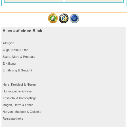
Gleichzeitig können stechende, tränende oder juckende Augen auftreten –
mögliche Anzeichen für eine allergische Bindehautentzündung (Konjunktivitis).
2. GANZJÄHRIGE AUSLÖSER
der allergischen Rhinitis wie Hausstaubmilben,
Tierhaare und Schimmelpilze können dieselben Symptome mit sich bringen.
3. JUCKREIZ DURCH NESSELSUCHT
: Eine Nesselsucht (Urtikaria) zeigt sich
durch rote kreisrunde, erhabene und juckende Quaddeln auf der Hautoberfläche,
Alles auf einen Blick
wie man sie von der Berührung mitBrennnesseln kennt. Der Ausschlag tritt meist
an Oberkörper, Hals, Armen oder Beinen auf. Die Größe der Quaddeln kann
variieren – von sehr klein bis zur Größe eines Esstellers.
Allergien
*Nicht-sedierend [Leceta A, et al. Drugs Context. 2021;10:2021-5-1]. Müdigkeit &
Schläfrigkeit mit vergleichbarer Häufigkeit wie unter Placebo. Studie mit
Auge, Nase & Ohr
wirkstoffgleichem Präparat durchgeführt [Kuna P, et al. Clin Exp Allergy. 2009;
39(9):1338-47].
Blase, Niere & Prostata
** Unter oralen Antihistaminika. Wirkt bei bestimmungsgemäßer Anwendung i.d.R.
nach 30-60 Min., wie die meisten oralen Antihistaminika [Church MK, et al. Curr Med
Erkältung
Res Opin. 2020;36(3):445ff]
1
Conen et al. 2011, Journal of Psychopharmacology 25(11) 1517–152
Ernährung & Gewicht
Herz, Kreislauf & Nieren
Homöopathie & Natur
Kosmetik & Körperpflege
Magen, Darm & Leber
Nerven, Muskeln & Gelenke
Häufig gestellte Fragen:
Reiseapotheke
1. Wirken die Tabletten gegen meine Allergie schneller oder besser, wenn
ich mehr davon einnehme?