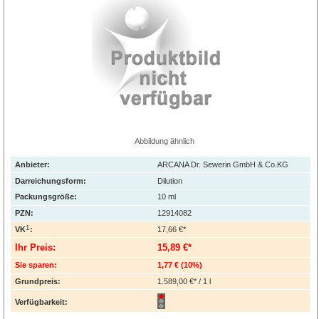
Abbildung ähnlich
Anbieter:
ARCANA Dr. Sewerin GmbH & Co.KG
Darreichungsform:
Dilution
Packungsgröße:
10
ml
PZN
:
12914082
1
VK
:
17,66 €*
Ihr Preis:
15,89 €*
Sie sparen:
1,77 €
(
10%
)
Grundpreis:
1.589,00 €* / 1 l
Verfügbarkeit: