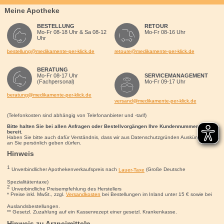
Meine Apotheke
BESTELLUNG
RETOUR
Mo-Fr 08-18 Uhr & Sa 08-12
Mo-Fr 08-16 Uhr
Uhr
bestellung@medikamente-per-klick.de
retoure@medikamente-per-klick.de
BERATUNG
Mo-Fr 08-17 Uhr
SERVICEMANAGEMENT
(Fachpersonal)
Mo-Fr 09-17 Uhr
beratung@medikamente-per-klick.de
versand@medikamente-per-klick.de
(Telefonkosten sind abhängig von Telefonanbieter und -tarif)
Bitte halten Sie bei allen Anfragen oder Bestellvorgängen Ihre Kundennummer für uns
bereit.
Haben Sie bitte auch dafür Verständnis, dass wir aus Datenschutzgründen Auskünfte nur
an Sie persönlich geben dürfen.
Hinweis
1
Unverbindlicher Apothekenverkaufspreis nach
Lauer-Taxe
(Große Deutsche
Spezialitätentaxe)
2
Unverbindliche Preisempfehlung des Herstellers
* Preise inkl. MwSt., zzgl.
Versandkosten
bei Bestellungen im Inland unter 15
€
sowie bei
Auslandsbestellungen.
** Gesetzl. Zuzahlung auf ein Kassenrezept einer gesetzl. Krankenkasse.
Hinweis zu Arzneimitteln