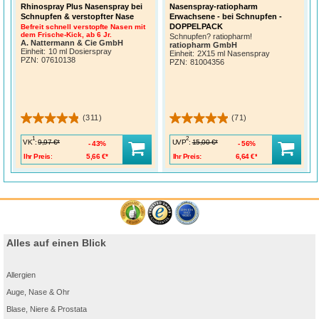
Rhinospray Plus Nasenspray bei
Nasenspray-ratiopharm
Schnupfen & verstopfter Nase
Erwachsene - bei Schnupfen -
DOPPELPACK
Befreit schnell verstopfte Nasen mit
dem Frische-Kick, ab 6 Jr.
Schnupfen? ratiopharm!
A. Nattermann & Cie GmbH
ratiopharm GmbH
Einheit:
10 ml Dosierspray
Einheit:
2X15 ml Nasenspray
PZN
:
07610138
PZN
:
81004356
(311)
(71)
1
2
VK
:
UVP
:
9,97 €*
15,00 €*
43%
56%
Ihr Preis:
5,66 €*
Ihr Preis:
6,64 €*
Alles auf einen Blick
Allergien
Auge, Nase & Ohr
Blase, Niere & Prostata