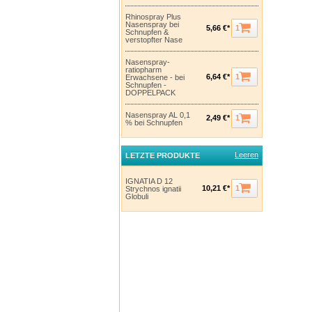
Rhinospray Plus
Nasenspray bei
1
5,66 €*
Schnupfen &
verstopfter Nase
Nasenspray-
ratiopharm
1
6,64 €*
Erwachsene - bei
Schnupfen -
DOPPELPACK
Nasenspray AL 0,1
1
2,49 €*
% bei Schnupfen
Leeren
LETZTE PRODUKTE
IGNATIA D 12
1
10,21 €*
Strychnos ignatii
Globuli