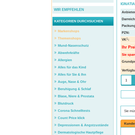
IGNATIA 
WIR EMPFEHLEN
Anbieter
Darreic
KATEGORIEN DURCHSUCHEN
Packung
Markenshops
PZN
:
Themenshops
1
VK
:
Mund-Nasenschutz
Ihr Pre
Abwehrkräfte
Sie spar
Allergien
Grundpr
Alles für das Kind
Verfügba
Alles für Sie & Ihn
Auge, Nase & Ohr
Beruhigung & Schlaf
Blase, Niere & Prostata
Blutdruck
Corona Schnelltests
Sie mü
Count Price klick
Kunde
Depressionen & Angstzustände
Dermatologische Hautpflege