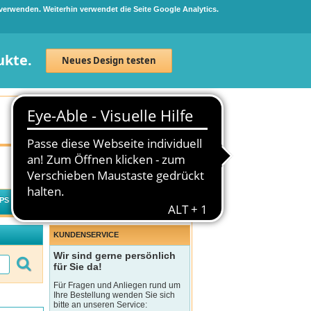
 verwenden. Weiterhin verwendet die Seite Google Analytics.
ukte.
Neues Design testen
Neuanmeldung
Anmelden
0
Artikel
0,00 €
PS
WECHSELWIRKUNGSCHECK
KUNDENSERVICE
Wir sind gerne persönlich
für Sie da!
Für Fragen und Anliegen rund um
Ihre Bestellung wenden Sie sich
bitte an unseren Service: