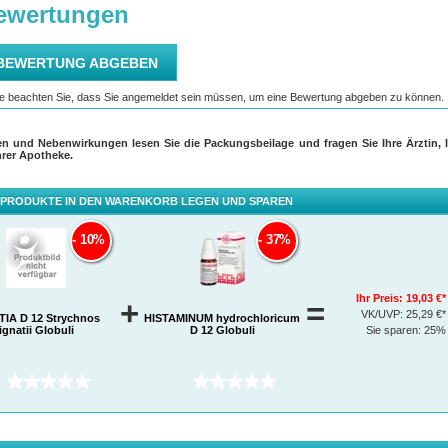
en und Nebenwirkungen lesen Sie die Packungsbeilage und fragen Sie Ihre Ärztin, I
hrer Apotheke.
 PRODUKTE IN DEN WARENKORB LEGEN UND SPAREN
10%
37%
Ihr Preis:
19,03 €*
+
=
VK/UVP:
25,29 €*
TIA D 12 Strychnos
HISTAMINUM hydrochloricum
ignatii Globuli
D 12 Globuli
Sie sparen:
25%
(0)
(0)