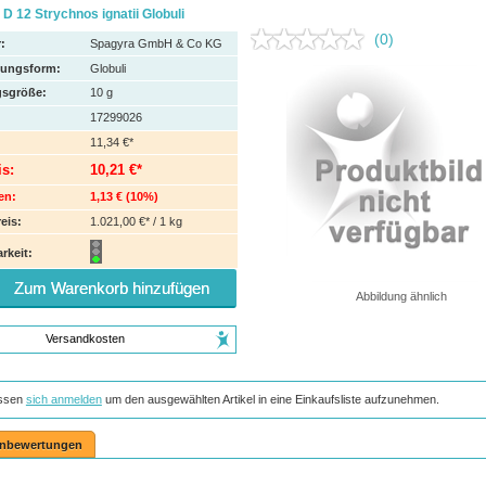
D 12 Strychnos ignatii Globuli
(0)
:
Spagyra GmbH & Co KG
hungsform:
Globuli
sgröße:
10
g
17299026
11,34 €*
is:
10,21 €*
en:
1,13 €
(
10%
)
eis:
1.021,00 €* / 1 kg
rkeit:
Zum Warenkorb hinzufügen
Abbildung ähnlich
Versandkosten
ssen
sich anmelden
um den ausgewählten Artikel in eine Einkaufsliste aufzunehmen.
nbewertungen