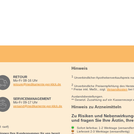
Hinweis
1
RETOUR
Unverbindlicher Apothekenverkaufspreis n
Mo-Fr 08-16 Uhr
retoure@medikamente-per-klick.de
2
Unverbindliche Preisempfehlung des Herste
* Preise inkl. MwSt., zzgl.
Versandkosten
bei 
Auslandsbestellungen.
SERVICEMANAGEMENT
** Gesetzl. Zuzahlung auf ein Kassenrezept 
Mo-Fr 09-17 Uhr
Hinweis zu Arzneimitteln
versand@medikamente-per-klick.de
Zu Risiken und Nebenwirkunge
und fragen Sie Ihre Ärztin, Ihr
-tarif)
Sofort lieferbar, 1-2 Werktage (versandfert
Lieferzeit 2-3 Werktage (versandfertig)
rgängen Ihre Kundennummer für uns bereit.