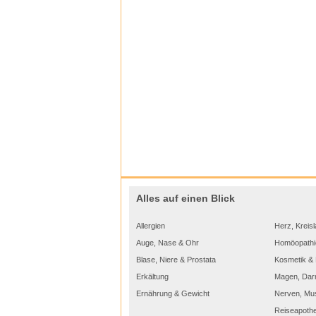
Alles auf einen Blick
Allergien
Herz, Kreisl
Auge, Nase & Ohr
Homöopathi
Blase, Niere & Prostata
Kosmetik & 
Erkältung
Magen, Dar
Ernährung & Gewicht
Nerven, Mu
Reiseapoth