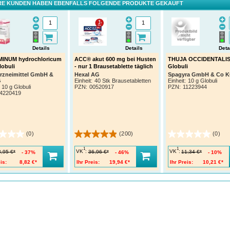
E KUNDEN HABEN EBENFALLS FOLGENDE PRODUKTE GEKAUFT
Details
Details
Deta
MINUM hydrochloricum
ACC® akut 600 mg bei Husten
THUJA OCCIDENTALIS
lobuli
- nur 1 Brausetablette täglich
Globuli
rzneimittel GmbH &
Hexal AG
Spagyra GmbH & Co 
G
Einheit:
40 Stk Brausetabletten
Einheit:
10 g Globuli
10 g Globuli
PZN
:
00520917
PZN
:
11223944
4220419
(0)
(200)
(0)
1
1
VK
:
VK
:
3,95 €*
36,96 €*
11,34 €*
37%
46%
10%
is:
8,82 €*
Ihr Preis:
19,94 €*
Ihr Preis:
10,21 €*