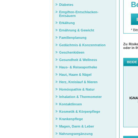
Diabetes
Entgiften-Entschlacken-
Entsäuern
Erkältung
Ernährung & Gewicht
Familienplanung
Zu Risik
Gedächtnis & Konzentration
oder in I
Geschenkideen
Gesundheit & Wellness
BEIDE
Haus- & Reiseapotheke
Haut, Haare & Nägel
Herz, Kreislauf & Nieren
Homöopathie & Natur
Inhalation & Thermometer
IGNA
Kontaktlinsen
Kosmetik & Körperpflege
Krankenpflege
Magen, Darm & Leber
Nahrungsergänzung