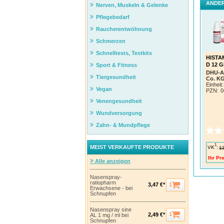
ANDER
Nerven, Muskeln & Gelenke
Pflegebedarf
Raucherentwöhnung
Schmerzen
Schnelltests, Testkits
HISTA
D 12 G
Sport & Fitness
DHU-A
Tiergesundheit
Co. K
Einheit:
Vegan
PZN
:
0
Venengesundheit
Wundversorgung
Zahn- & Mundpflege
1
MEIST VERKAUFTE PRODUKTE
VK
:
1
Ihr Pre
Alle anzeigen
Nasenspray-
ratiopharm
1
3,47 €*
Erwachsene - bei
Schnupfen
Nasenspray sine
1
2,49 €*
AL 1 mg / ml bei
Schnupfen