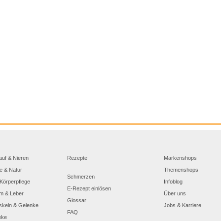
auf & Nieren
Rezepte
Markenshops
e & Natur
Themenshops
Schmerzen
Körperpflege
Infoblog
E-Rezept einlösen
m & Leber
Über uns
Glossar
skeln & Gelenke
Jobs & Karriere
FAQ
eke