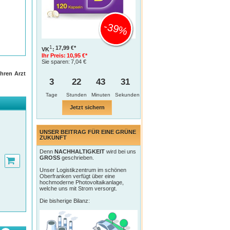
-39%
1
17,99 €*
VK
:
Ihr Preis:
10,95 €*
Sie sparen:
7,04 €
hren Arzt
3
22
43
30
Tage
Jetzt sichern
UNSER BEITRAG FÜR EINE GRÜNE
ZUKUNFT
Denn
NACHHALTIGKEIT
wird bei uns
GROSS
geschrieben.
Unser Logistikzentrum im schönen
Oberfranken verfügt über eine
hochmoderne Photovoltaikanlage,
welche uns mit Strom versorgt.
Die bisherige Bilanz: