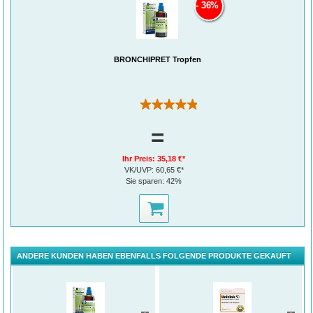
36%
1
®
ACC
nach Abverkauf in Euro, IQVIA Pharmatrend, Markt der Expektorantien 01A4
+ 01A5, YTD August 2024.
®
ACC
AKUT 600 MG HUSTENLÖSER
BRONCHIPRET Tropfen
• Brausetabletten mit 600 mg Acetylcystein zum Auflösen in Wasser
• Löst den Schleim, erleichtert das Abhusten und befreit so die Bronchien
• Nur eine Brausetablette am Tag
• Schnell löslich und gut verträglich
(188)
• Schmeckt fruchtig-frisch nach Brombeere
=
DOSIERUNG UND ANWENDUNGSEMPFEHLUNG:
Die Anwendung eignet sich für Erwachsene und Jugendliche ab 14 Jahren.
Ihr Preis:
35,18 €*
Es sollte 1x täglich 1 Brausetablette oder 2x täglich je ½ Brausetablette
VK/UVP:
60,65 €*
(entsprechend 600 mg Acetylcystein pro Tag) eingenommen werden.
Sie sparen:
42%
Lösen Sie die Brausetablette in einem Glas Wasser auf und trinken Sie es
vollständig aus.
Die Einnahme sollte nach den Mahlzeiten erfolgen.
ANDERE KUNDEN HABEN EBENFALLS FOLGENDE PRODUKTE GEKAUFT