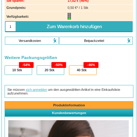
Sie sparen:
17,02 €
(
46%
)
Grundpreis:
0,50 €* / 1 Stk
Verfügbarkeit:
Zum Warenkorb hinzufügen
Versandkosten
Beipackzettel
Weitere Packungsgrößen
54%
50%
46%
10
Stk
20
Stk
40
Stk
Sie müssen
sich anmelden
um den ausgewählten Artikel in eine Einkaufsliste
aufzunehmen.
Produktinformation
Kundenbewertungen