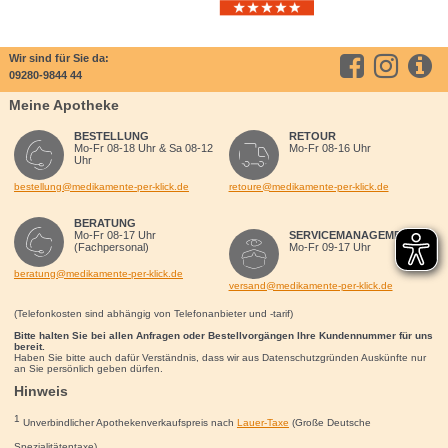
Wir sind für Sie da:
09280-9844 44
Meine Apotheke
BESTELLUNG
RETOUR
Mo-Fr 08-18 Uhr & Sa 08-12
Mo-Fr 08-16 Uhr
Uhr
bestellung@medikamente-per-klick.de
retoure@medikamente-per-klick.de
BERATUNG
Mo-Fr 08-17 Uhr
SERVICEMANAGEMENT
(Fachpersonal)
Mo-Fr 09-17 Uhr
beratung@medikamente-per-klick.de
versand@medikamente-per-klick.de
(Telefonkosten sind abhängig von Telefonanbieter und -tarif)
Bitte halten Sie bei allen Anfragen oder Bestellvorgängen Ihre Kundennummer für uns
bereit.
Haben Sie bitte auch dafür Verständnis, dass wir aus Datenschutzgründen Auskünfte nur
an Sie persönlich geben dürfen.
Hinweis
1
Unverbindlicher Apothekenverkaufspreis nach
Lauer-Taxe
(Große Deutsche
Spezialitätentaxe)