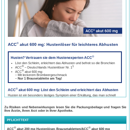
®
ACC
akut 600 mg: Hustenlöser für leichteres Abhusten
®
Husten? Vertrauen sie dem Hustenexperten ACC
Löst den Schleim, erleichtert das Abhusten und befreit so die Bronchien
®
1
ACC
– Deutschlands Hustenlöser Nr. 1
®
ACC
akut 600 mg:
– Mit leckerem Brombeergeschmack
–
Nur 1 Brausetablette am Tag!
®
ACC
akut 600 mg: Löst den Schleim und erleichtert das Abhusten
Husten ist ein besonders lästiges Symptom einer Erkältung, das man schnell
wieder loswerden will, denn erschwertes Abhusten und festsitzender Schleim
®
können den Alltag schnell einschränken. Wie gut, dass es ACC
gibt,
1
Zu Risiken und Nebenwirkungen lesen Sie die Packungsbeilage und fragen Sie
Deutschlands Hustenlöser Nr. 1
.
Ihre Ärztin, Ihren Arzt oder in Ihrer Apotheke.
®
ACC
akut 600 mg hilft, indem es den Schleim löst, das Abhusten erleichtert und
®
so die Bronchien befreit. Dabei hat ACC
akut 600 mg einen entscheidenden
PFLICHTTEXT
®
Vorteil: Die schnell löslichen und gut verträglichen ACC
Brausetabletten werden
nur 1x täglich eingenommen!
®
®
ACC
akut 200 mg Hustenlöser, Brausetabletten/ACC
akut 600 mg