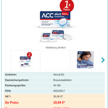
Abbildung ähnlich
Anbieter:
Hexal AG
Darreichungsform:
Brausetabletten
Packungsgröße:
40
Stk
PZN
:
00520917
1
VK
:
36,96 €*
Ihr Preis:
19,94 €*