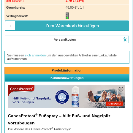
Sie sparen:
2,79 €
(
28%
)
Grundpreis:
48,00 €* / 1 l
Verfügbarkeit:
Zum Warenkorb hinzufügen
Versandkosten
Sie müssen
sich anmelden
um den ausgewählten Artikel in eine Einkaufsliste
aufzunehmen.
Produktinformation
Kundenbewertungen
®
CanesProtect
Fußspray – hilft Fuß- und Nagelpilz
vorzubeugen
®
Die Vorteile des CanesProtect
Fußsprays: