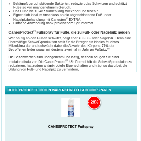
Bekämpft geruchsbildende Bakterien, reduziert das Schwitzen und schützt
Füße so vor unangenehmem Geruch.
Hält Füße bis zu 48 Stunden lang trockener und frisch.*
Eignet sich ideal im Anschluss an die abgeschlossene Fuß- oder
®
Nagelpilzbehandlung mit Canesten
EXTRA.
Einfache Anwendung dank praktischem Sprühformat.
®
CanesProtect
Fußspray für Füße, die zu Fuß- oder Nagelpilz neigen
Wer häufig an den Füßen schwitzt, neigt eher zu Fuß- oder Nagelpilz. Denn eine
übermäßige Schweißproduktion stellt für die Erreger ein ideales feuchtes
Mikroklima dar und schwächt dabei die Abwehr des Körpers. 71% der
Betroffenen leider sogar mindestens zweimal im Jahr an Fußpilz.**
Die Beschwerden sind unangenehm und lästig, deshalb beugen Sie einer
®
Infektion direkt vor. Die CanesProtect
48h Formel hilft die Schweißproduktion zu
reduzieren, hat zudem antimikrobielle Eigenschaften und trägt so dazu bei, die
Bildung von Fuß- und Nagelpilz zu verhindern.
®
Verwenden Sie CanesProtect
einmal täglich, idealerweise morgens. Sprühen
Sie auf die sauberen und trockenen Füße aus einer Entfernung von 15 cm.
Achten Sie darauf, gleichmäßig auf die Füße und die Fußsohle sowie zwischen
die Zehen zu sprühen.
BEIDE PRODUKTE IN DEN WARENKORB LEGEN UND SPAREN
Sollten Sie bereits an Fuß- oder Nagelpilz leiden, empfiehlt sich die Behandlung
®
mit einem Canesten
EXTRA Produkt. Im Anschluss an eine erfolgreiche
28%
®
Behandlung, können Sie das CanesProtect
Fußspray vorbeugend verwenden.
®
Die Inhaltsstoffe des CanesProtect
Fußsprays
®
Die innovative CanesProtect
48h Formel enthält zwei Inhaltsstoffe: Decylene
Glycol mit antimikrobieller Wirkung gegenüber Bakterien, Pilzen und anderen
CANESPROTECT Fußspray
Mikroorganismen und Aluminium mit schweißhemmender Wirkung
(antitranspirant).***
®
®