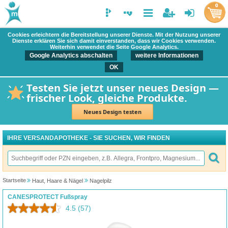
0
Cookies erleichtern die Bereitstellung unserer Dienste. Mit der Nutzung unserer
Dienste erklären Sie sich damit einverstanden, dass wir Cookies verwenden.
Weiterhin verwendet die Seite Google Analytics.
Google Analytics abschalten
weitere Informationen
OK
Testen Sie jetzt unser neues Design —
frischer Look, gleiche Produkte.
Neues Design testen
IHRE VERSANDAPOTHEKE - SIE SUCHEN, WIR FINDEN
Startseite
Haut, Haare & Nägel
Nagelpilz
CANESPROTECT Fußspray
4.5
(57)