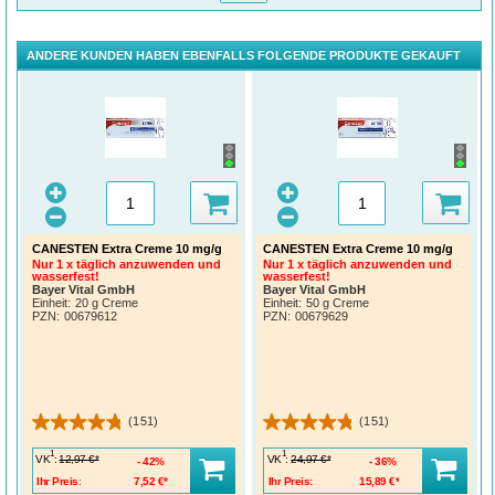
ANDERE KUNDEN HABEN EBENFALLS FOLGENDE PRODUKTE GEKAUFT
CANESTEN Extra Creme 10 mg/g
CANESTEN Extra Creme 10 mg/g
Nur 1 x täglich anzuwenden und
Nur 1 x täglich anzuwenden und
wasserfest!
wasserfest!
Bayer Vital GmbH
Bayer Vital GmbH
Einheit:
20 g Creme
Einheit:
50 g Creme
PZN
:
00679612
PZN
:
00679629
(151)
(151)
1
1
VK
:
VK
:
12,97 €*
24,97 €*
42%
36%
Ihr Preis:
7,52 €*
Ihr Preis:
15,89 €*