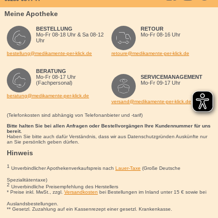
Meine Apotheke
BESTELLUNG
RETOUR
Mo-Fr 08-18 Uhr & Sa 08-12
Mo-Fr 08-16 Uhr
Uhr
bestellung@medikamente-per-klick.de
retoure@medikamente-per-klick.de
BERATUNG
Mo-Fr 08-17 Uhr
SERVICEMANAGEMENT
(Fachpersonal)
Mo-Fr 09-17 Uhr
beratung@medikamente-per-klick.de
versand@medikamente-per-klick.de
(Telefonkosten sind abhängig von Telefonanbieter und -tarif)
Bitte halten Sie bei allen Anfragen oder Bestellvorgängen Ihre Kundennummer für uns
bereit.
Haben Sie bitte auch dafür Verständnis, dass wir aus Datenschutzgründen Auskünfte nur
an Sie persönlich geben dürfen.
Hinweis
1
Unverbindlicher Apothekenverkaufspreis nach
Lauer-Taxe
(Große Deutsche
Spezialitätentaxe)
2
Unverbindliche Preisempfehlung des Herstellers
* Preise inkl. MwSt., zzgl.
Versandkosten
bei Bestellungen im Inland unter 15
€
sowie bei
Auslandsbestellungen.
** Gesetzl. Zuzahlung auf ein Kassenrezept einer gesetzl. Krankenkasse.