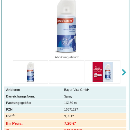
Abbildung ähnlich
Anbieter:
Bayer Vital GmbH
Darreichungsform:
Spray
Packungsgröße:
1X150
ml
PZN
:
15371297
2
UVP
:
9,99 €*
Ihr Preis:
7,20 €*