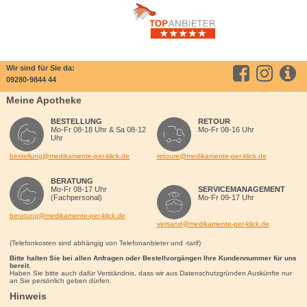
Wir sind für Sie da:
09280-9844 44
Meine Apotheke
BESTELLUNG
RETOUR
Mo-Fr 08-18 Uhr & Sa 08-12
Mo-Fr 08-16 Uhr
Uhr
bestellung@medikamente-per-klick.de
retoure@medikamente-per-klick.de
BERATUNG
Mo-Fr 08-17 Uhr
SERVICEMANAGEMENT
(Fachpersonal)
Mo-Fr 09-17 Uhr
beratung@medikamente-per-klick.de
versand@medikamente-per-klick.de
(Telefonkosten sind abhängig von Telefonanbieter und -tarif)
Bitte halten Sie bei allen Anfragen oder Bestellvorgängen Ihre Kundennummer für uns
bereit.
Haben Sie bitte auch dafür Verständnis, dass wir aus Datenschutzgründen Auskünfte nur
an Sie persönlich geben dürfen.
Hinweis