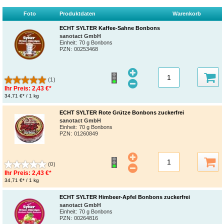
Foto
Produktdaten
Warenkorb
ECHT SYLTER Kaffee-Sahne Bonbons
sanotact GmbH
Einheit:
70 g Bonbons
PZN
:
00253468
(1)
Ihr Preis:
2,43 €*
34,71 €* / 1 kg
ECHT SYLTER Rote Grütze Bonbons zuckerfrei
sanotact GmbH
Einheit:
70 g Bonbons
PZN
:
01260849
(0)
Ihr Preis:
2,43 €*
34,71 €* / 1 kg
ECHT SYLTER Himbeer-Apfel Bonbons zuckerfrei
sanotact GmbH
Einheit:
70 g Bonbons
PZN
:
00264816