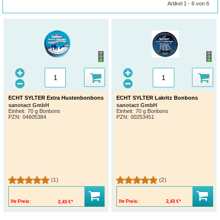
Artikel 1 - 6 von 6
ECHT SYLTER Extra Hustenbonbons
ECHT SYLTER Lakritz Bonbons
sanotact GmbH
sanotact GmbH
Einheit:
70 g Bonbons
Einheit:
70 g Bonbons
PZN
:
04605384
PZN
:
00253451
(1)
(2)
Ihr Preis:
2,43 €*
Ihr Preis:
2,43 €*