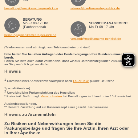
Uhr
bestellung@medikamente-per-klick.de
retoure@medikamente-per-klick.de
BERATUNG
Mo-Fr 08-17 Uhr
SERVICEMANAGEMENT
(Fachpersonal)
Mo-Fr 09-17 Uhr
beratung@medikamente-per-klick.de
versand@medikamente-per-klick.de
(Telefonkosten sind abhängig von Telefonanbieter und -tarif)
Bitte halten Sie bei allen Anfragen oder Bestellvorgängen Ihre Kundennummer für uns
bereit.
Haben Sie bitte auch dafür Verständnis, dass wir aus Datenschutzgründen Auskünfte nur
an Sie persönlich geben dürfen.
Hinweis
1
Unverbindlicher Apothekenverkaufspreis nach
Lauer-Taxe
(Große Deutsche
Spezialitätentaxe)
2
Unverbindliche Preisempfehlung des Herstellers
* Preise inkl. MwSt., zzgl.
Versandkosten
bei Bestellungen im Inland unter 15
€
sowie bei
Auslandsbestellungen.
** Gesetzl. Zuzahlung auf ein Kassenrezept einer gesetzl. Krankenkasse.
Hinweis zu Arzneimitteln
Zu Risiken und Nebenwirkungen lesen Sie die
Packungsbeilage und fragen Sie Ihre Ärztin, Ihren Arzt oder
in Ihrer Apotheke.