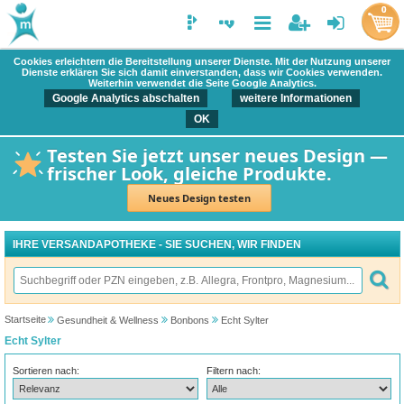
0
Cookies erleichtern die Bereitstellung unserer Dienste. Mit der Nutzung unserer
Dienste erklären Sie sich damit einverstanden, dass wir Cookies verwenden.
Weiterhin verwendet die Seite Google Analytics.
Google Analytics abschalten
weitere Informationen
OK
Testen Sie jetzt unser neues Design —
frischer Look, gleiche Produkte.
Neues Design testen
IHRE VERSANDAPOTHEKE - SIE SUCHEN, WIR FINDEN
Startseite
Gesundheit & Wellness
Bonbons
Echt Sylter
Echt Sylter
Sortieren nach:
Filtern nach: