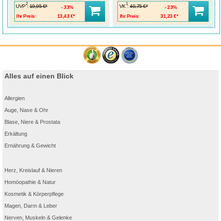
2
1
UVP
:
VK
:
19,95 €*
40,75 €*
33%
23%
Ihr Preis:
13,43 €*
Ihr Preis:
31,23 €*
Alles auf einen Blick
Allergien
Auge, Nase & Ohr
Blase, Niere & Prostata
Erkältung
Ernährung & Gewicht
Herz, Kreislauf & Nieren
Homöopathie & Natur
Kosmetik & Körperpflege
Magen, Darm & Leber
Nerven, Muskeln & Gelenke