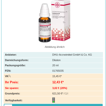
Abbildung ähnlich
Anbieter:
DHU-Arzneimittel GmbH & Co. KG
Darreichungsform:
Dilution
Packungsgröße:
20
ml
PZN
:
01765035
1
VK
:
15,45 €*
Ihr Preis:
12,43 €*
Sie sparen:
3,02 €
(
20%
)
Grundpreis:
621,50 €* / 1 l
Verfügbarkeit: