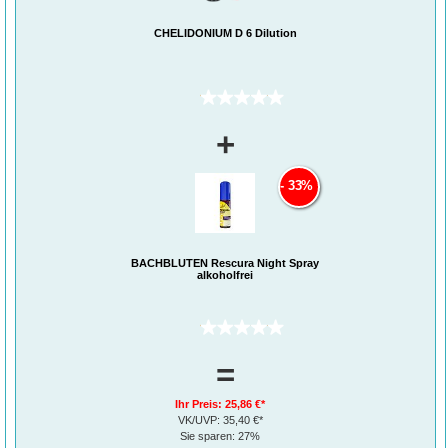
CHELIDONIUM D 6 Dilution
(0)
+
33%
BACHBLÜTEN Rescura Night Spray
alkoholfrei
(0)
=
Ihr Preis:
25,86 €*
VK/UVP:
35,40 €*
Sie sparen:
27%