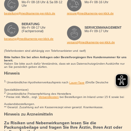
Mo-Fr 08-18 Uhr & Sa 08-12
Mo-Fr 08-16 Uhr
Uhr
bestellung@medikamente-per-klick.de
retoure@medikamente-per-klick.de
BERATUNG
Mo-Fr 08-17 Uhr
SERVICEMANAGEMENT
(Fachpersonal)
Mo-Fr 09-17 Uhr
beratung@medikamente-per-klick.de
versand@medikamente-per-klick.de
(Telefonkosten sind abhängig von Telefonanbieter und -tarif)
Bitte halten Sie bei allen Anfragen oder Bestellvorgängen Ihre Kundennummer für uns
bereit.
Haben Sie bitte auch dafür Verständnis, dass wir aus Datenschutzgründen Auskünfte nur
an Sie persönlich geben dürfen.
Hinweis
1
Unverbindlicher Apothekenverkaufspreis nach
Lauer-Taxe
(Große Deutsche
Spezialitätentaxe)
2
Unverbindliche Preisempfehlung des Herstellers
* Preise inkl. MwSt., zzgl.
Versandkosten
bei Bestellungen im Inland unter 15
€
sowie bei
Auslandsbestellungen.
** Gesetzl. Zuzahlung auf ein Kassenrezept einer gesetzl. Krankenkasse.
Hinweis zu Arzneimitteln
Zu Risiken und Nebenwirkungen lesen Sie die
Packungsbeilage und fragen Sie Ihre Ärztin, Ihren Arzt oder