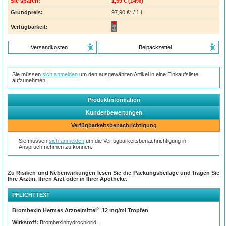
Sie sparen:
1,59 €
(
14%
)
Grundpreis:
97,90 €* / 1 l
Verfügbarkeit:
Versandkosten
Beipackzettel
Sie müssen
sich anmelden
um den ausgewählten Artikel in eine Einkaufsliste
aufzunehmen.
Produktinformation
Kundenbewertungen
Verfügbarkeitsbenachrichtigung
Sie müssen
sich anmelden
um die Verfügbarkeitsbenachrichtigung in
Anspruch nehmen zu können.
Zu Risiken und Nebenwirkungen lesen Sie die Packungsbeilage und fragen Sie
Ihre Ärztin, Ihren Arzt oder in Ihrer Apotheke.
PFLICHTTEXT
®
Bromhexin Hermes Arzneimittel
12 mg/ml Tropfen
.
Wirkstoff:
Bromhexinhydrochlorid.