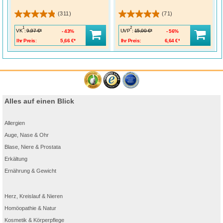
(311)
(71)
1
2
VK
:
UVP
:
9,97 €*
15,00 €*
43%
56%
Ihr Preis:
5,66 €*
Ihr Preis:
6,64 €*
Alles auf einen Blick
Allergien
Auge, Nase & Ohr
Blase, Niere & Prostata
Erkältung
Ernährung & Gewicht
Herz, Kreislauf & Nieren
Homöopathie & Natur
Kosmetik & Körperpflege