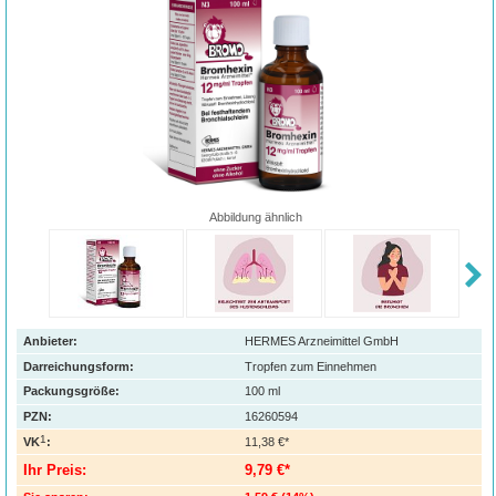
Abbildung ähnlich
Anbieter:
HERMES Arzneimittel GmbH
Darreichungsform:
Tropfen zum Einnehmen
Packungsgröße:
100
ml
PZN
:
16260594
1
VK
:
11,38 €*
Ihr Preis:
9,79 €*