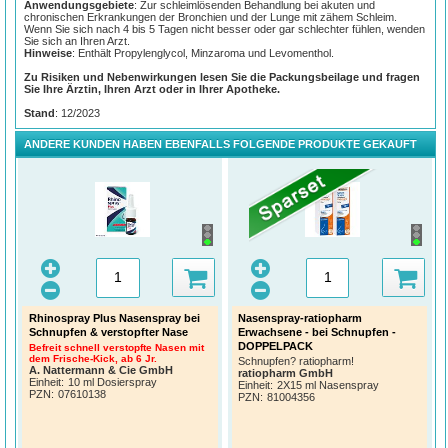
Anwendungsgebiete
: Zur schleimlösenden Behandlung bei akuten und
chronischen Erkrankungen der Bronchien und der Lunge mit zähem Schleim.
Wenn Sie sich nach 4 bis 5 Tagen nicht besser oder gar schlechter fühlen, wenden
Sie sich an Ihren Arzt.
Hinweise
: Enthält Propylenglycol, Minzaroma und Levomenthol.
Zu Risiken und Nebenwirkungen lesen Sie die Packungsbeilage und fragen
Sie Ihre Ärztin, Ihren Arzt oder in Ihrer Apotheke.
Stand
: 12/2023
ANDERE KUNDEN HABEN EBENFALLS FOLGENDE PRODUKTE GEKAUFT
Rhinospray Plus Nasenspray bei
Nasenspray-ratiopharm
Schnupfen & verstopfter Nase
Erwachsene - bei Schnupfen -
DOPPELPACK
Befreit schnell verstopfte Nasen mit
dem Frische-Kick, ab 6 Jr.
Schnupfen? ratiopharm!
A. Nattermann & Cie GmbH
ratiopharm GmbH
Einheit:
10 ml Dosierspray
Einheit:
2X15 ml Nasenspray
PZN
:
07610138
PZN
:
81004356