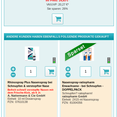
Ihr Preis:
14,93 €*
VK/UVP:
20,27 €*
Sie sparen:
26%
ANDERE KUNDEN HABEN EBENFALLS FOLGENDE PRODUKTE GEKAUFT
Rhinospray Plus Nasenspray bei
Nasenspray-ratiopharm
Schnupfen & verstopfter Nase
Erwachsene - bei Schnupfen -
DOPPELPACK
Befreit schnell verstopfte Nasen mit
dem Frische-Kick, ab 6 Jr.
Schnupfen? ratiopharm!
A. Nattermann & Cie GmbH
ratiopharm GmbH
Einheit:
10 ml Dosierspray
Einheit:
2X15 ml Nasenspray
PZN
:
07610138
PZN
:
81004356