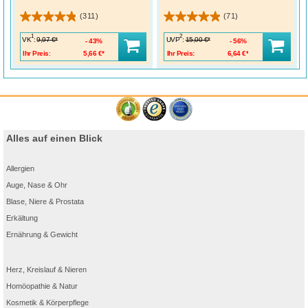
(311)
(71)
1
2
VK
:
UVP
:
9,97 €*
15,00 €*
43%
56%
Ihr Preis:
5,66 €*
Ihr Preis:
6,64 €*
Alles auf einen Blick
Allergien
Auge, Nase & Ohr
Blase, Niere & Prostata
Erkältung
Ernährung & Gewicht
Herz, Kreislauf & Nieren
Homöopathie & Natur
Kosmetik & Körperpflege