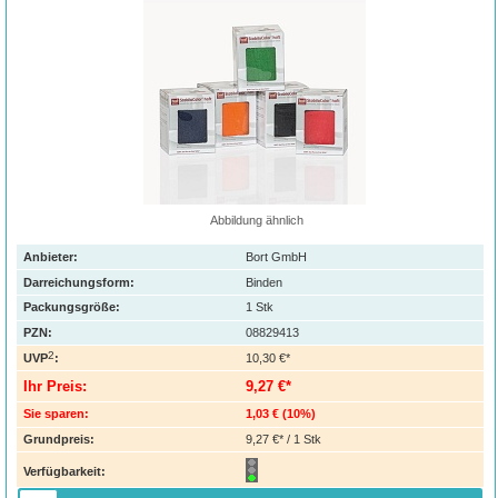
Abbildung ähnlich
Anbieter:
Bort GmbH
Darreichungsform:
Binden
Packungsgröße:
1
Stk
PZN
:
08829413
2
UVP
:
10,30 €*
Ihr Preis:
9,27 €*
Sie sparen:
1,03 €
(
10%
)
Grundpreis:
9,27 €* / 1 Stk
Verfügbarkeit: