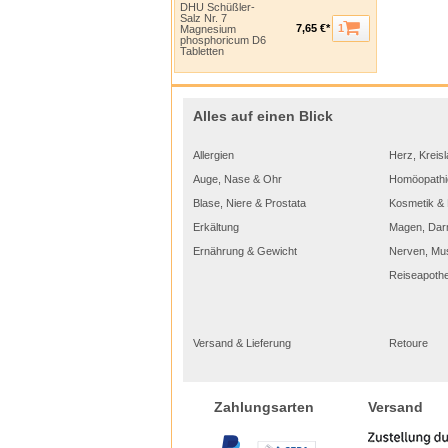
DHU Schüßler-
Salz Nr. 7
1
7,65 €*
Magnesium
phosphoricum D6
Tabletten
Alles auf einen Blick
Allergien
Herz, Kreisl
Auge, Nase & Ohr
Homöopathi
Blase, Niere & Prostata
Kosmetik & 
Erkältung
Magen, Dar
Ernährung & Gewicht
Nerven, Mu
Reiseapoth
Versand & Lieferung
Retoure
Versand
Zahlungsarten