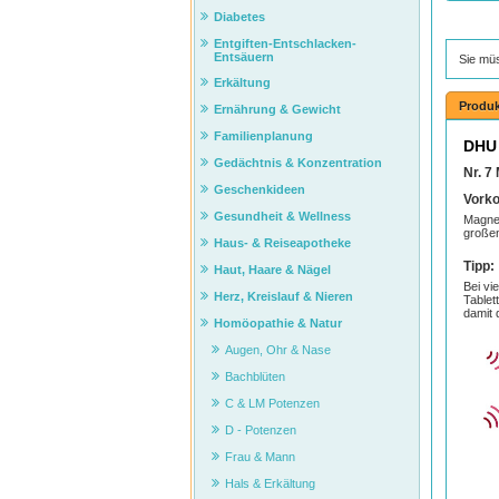
Diabetes
Entgiften-Entschlacken-
Entsäuern
Sie mü
Erkältung
Produk
Ernährung & Gewicht
Familienplanung
DHU 
Gedächtnis & Konzentration
Nr. 
Geschenkideen
Vork
Gesundheit & Wellness
Magnes
großen
Haus- & Reiseapotheke
Tipp:
Haut, Haare & Nägel
Bei vi
Herz, Kreislauf & Nieren
Tablet
damit 
Homöopathie & Natur
Augen, Ohr & Nase
Bachblüten
C & LM Potenzen
D - Potenzen
Frau & Mann
Hals & Erkältung