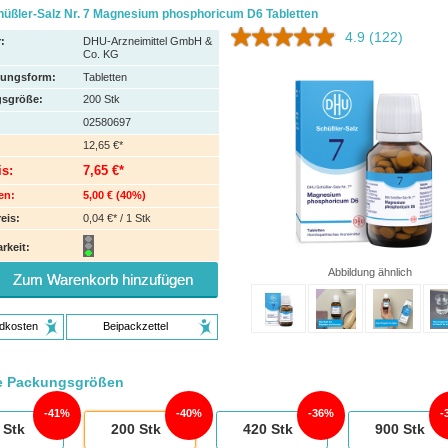
üßler-Salz Nr. 7 Magnesium phosphoricum D6 Tabletten
4.9
(122)
:
DHU-Arzneimittel GmbH &
Co. KG
hungsform:
Tabletten
sgröße:
200
Stk
02580697
12,65 €*
is:
7,65 €*
en:
5,00 €
(
40%
)
eis:
0,04 €* / 1 Stk
rkeit:
Abbildung ähnlich
Zum Warenkorb hinzufügen
dkosten
Beipackzettel
e Packungsgrößen
41%
40%
36%
Stk
200
Stk
420
Stk
900
Stk