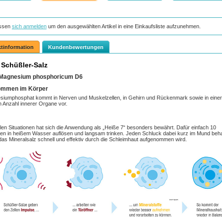
ssen
sich anmelden
um den ausgewählten Artikel in eine Einkaufsliste aufzunehmen.
tinformation
Kundenbewertungen
Schüßler-Salz
7 Magnesium phosphoricum D6
ommen im Körper
iumphosphat kommt in Nerven­ und Muskelzellen, in Gehirn und Rückenmark sowie in einer
 Anzahl innerer Organe vor.
elen Situationen hat sich die Anwendung als „Heiße 7“ besonders bewährt. Dafür einfach 10
ten in heißem Wasser auflösen und langsam trinken. Jeden Schluck dabei kurz im Mund beha
das Mineralsalz schnell und effektiv durch die Schleimhaut aufgenommen wird.