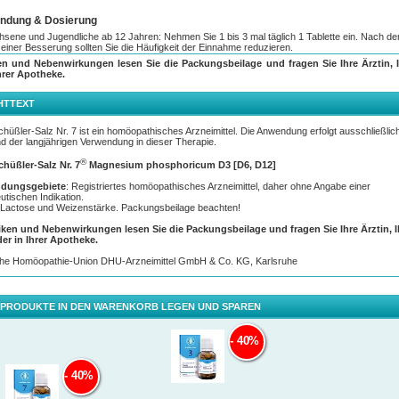
ndung & Dosierung
sene und Jugendliche ab 12 Jahren: Nehmen Sie 1 bis 3 mal täglich 1 Tablette ein. Nach d
tt einer Besserung sollten Sie die Häufigkeit der Einnahme reduzieren.
en und Nebenwirkungen lesen Sie die Packungsbeilage und fragen Sie Ihre Ärztin, I
r:
hrer Apotheke.
nge bis zum 1. Lebensjahr erhalten, nach Rücksprache mit einem Arzt, nicht mehr als ein Drit
senendosis. Kleinkinder bis zum 6. Lebensjahr erhalten die Hälfte, Kinder zwischen dem 6. 
bensjahr erhalten zwei Drittel der Erwachsenendosis. Bitte beachten Sie auch die
HTTEXT
chsinformation.
üßler-Salz Nr. 7 ist ein homöopathisches Arzneimittel. Die Anwendung erfolgt ausschließlic
ig:
d der langjährigen Verwendung in dieser Therapie.
ten im Mund zergehen lassen.
®
hüßler-Salz Nr. 7
Magnesium phosphoricum D3 [D6, D12]
llten die Tabletten eine halbe Stunde vor oder nach dem Essen einnehmen und sie vorzugsw
m im Mund zergehen lassen. So können die Arzneistoffe ohne Umwege direkt über die
dungsgebiete
: Registriertes homöopathisches Arzneimittel, daher ohne Angabe einer
hleimhaut aufgenommen werden. Bei kleinen Kindern empfiehlt es sich, die Tablette vor der
utischen Indikation.
me in etwas Wasser aufzulösen.
t Lactose und Weizenstärke. Packungsbeilage beachten!
omöopathische Arzneimittel sollten ohne ärztlichen Rat nicht über längere Zeit angewendet
iken und Nebenwirkungen lesen Sie die Packungsbeilage und fragen Sie Ihre Ärztin, 
n.
der in Ihrer Apotheke.
he Homöopathie-Union DHU-Arzneimittel GmbH & Co. KG, Karlsruhe
 PRODUKTE IN DEN WARENKORB LEGEN UND SPAREN
40%
40%