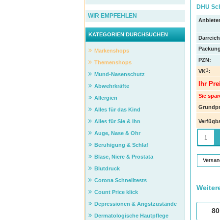
DHU Sch
WIR EMPFEHLEN
Anbieter
KATEGORIEN DURCHSUCHEN
Darreic
Packung
Markenshops
PZN
:
Themenshops
1
VK
:
Mund-Nasenschutz
Ihr Pre
Abwehrkräfte
Sie spar
Allergien
Grundpr
Alles für das Kind
Verfügba
Alles für Sie & Ihn
Auge, Nase & Ohr
Beruhigung & Schlaf
Blase, Niere & Prostata
Versan
Blutdruck
Corona Schnelltests
Weiter
Count Price klick
Depressionen & Angstzustände
80
Dermatologische Hautpflege