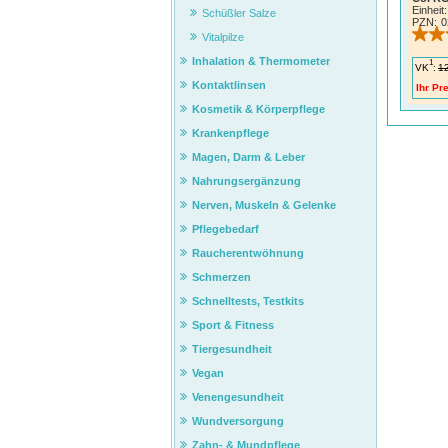
Einheit:
Schüßler Salze
PZN
:
0
Vitalpilze
Inhalation & Thermometer
1
VK
:
1
Kontaktlinsen
Ihr Pre
Kosmetik & Körperpflege
Krankenpflege
Magen, Darm & Leber
Nahrungsergänzung
Nerven, Muskeln & Gelenke
Pflegebedarf
Raucherentwöhnung
Schmerzen
Schnelltests, Testkits
Sport & Fitness
Tiergesundheit
Vegan
Venengesundheit
Wundversorgung
Zahn- & Mundpflege