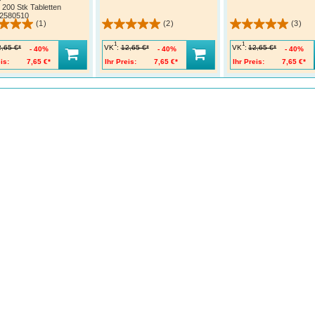
200 Stk Tabletten
2580510
(1)
(2)
(3)
1
1
VK
:
VK
:
2,65 €*
12,65 €*
12,65 €*
40%
40%
40%
is:
7,65 €*
Ihr Preis:
7,65 €*
Ihr Preis:
7,65 €*