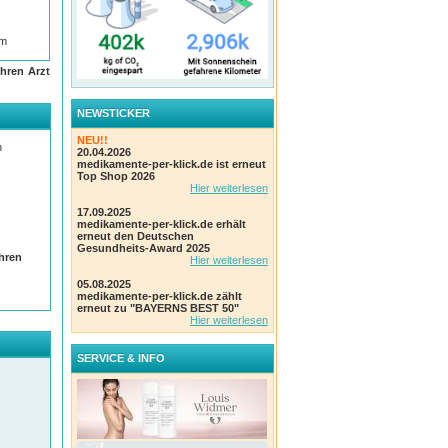
em
hren Arzt
tel der
und
NEWSTICKER
NEU!!
h
20.04.2026
medikamente-per-klick.de ist erneut
Top Shop 2026
Hier weiterlesen
eise
17.09.2025
medikamente-per-klick.de erhält
erneut den Deutschen
Gesundheits-Award 2025
Ihren
Hier weiterlesen
05.08.2025
medikamente-per-klick.de zählt
erneut zu "BAYERNS BEST 50"
Hier weiterlesen
SERVICE & INFO