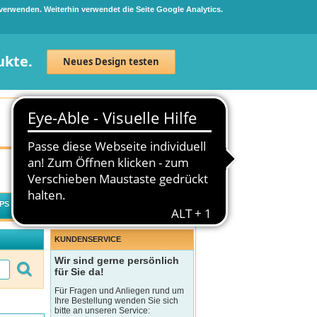
 verwenden. Weiterhin verwendet die Seite Google Analytics.
ukte.
Neues Design testen
Neuanmeldung
Anmelden
0
Artikel
0,00 €
PS
WECHSELWIRKUNGSCHECK
KUNDENSERVICE
Wir sind gerne persönlich
für Sie da!
Für Fragen und Anliegen rund um
Ihre Bestellung wenden Sie sich
bitte an unseren Service: