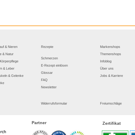
auf & Nieren
Rezepte
Markenshops
e & Natur
Themenshops
Schmerzen
Körperpflege
Infoblog
E-Rezept einlösen
m & Leber
Über uns
Glossar
skeln & Gelenke
Jobs & Karriere
FAQ
eke
Newsletter
Widerrufsformular
Freiumschläge
Partner
Zertifikat