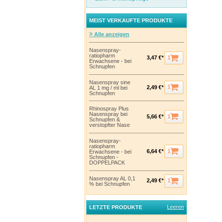
MEIST VERKAUFTE PRODUKTE
Alle anzeigen
Nasenspray-
ratiopharm
1
3,47 €*
Erwachsene - bei
Schnupfen
Nasenspray sine
1
2,49 €*
AL 1 mg / ml bei
Schnupfen
Rhinospray Plus
Nasenspray bei
1
5,66 €*
Schnupfen &
verstopfter Nase
Nasenspray-
ratiopharm
1
6,64 €*
Erwachsene - bei
Schnupfen -
DOPPELPACK
Nasenspray AL 0,1
1
2,49 €*
% bei Schnupfen
Leeren
LETZTE PRODUKTE