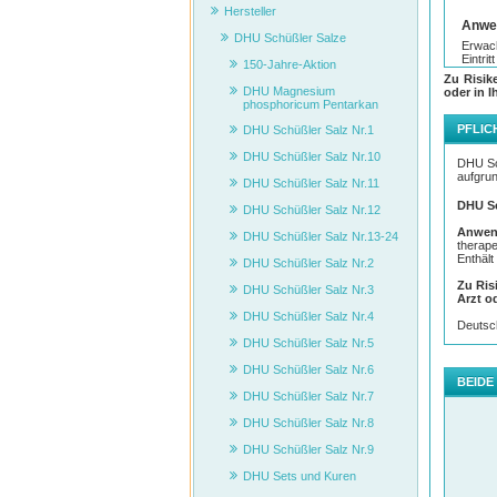
Hersteller
Anwe
DHU Schüßler Salze
Erwach
Eintri
150-Jahre-Aktion
Zu Risik
Kinde
DHU Magnesium
oder in I
Säugli
phosphoricum Pentarkan
Erwach
12. Le
PFLIC
DHU Schüßler Salz Nr.1
Gebrau
DHU Schüßler Salz Nr.10
DHU Sch
Wicht
aufgrun
DHU Schüßler Salz Nr.11
Tablet
DHU Sc
DHU Schüßler Salz Nr.12
Sie so
langsa
Anwen
DHU Schüßler Salz Nr.13-24
Mundsc
therape
Einnah
Enthäl
DHU Schüßler Salz Nr.2
Auch h
Zu Ris
DHU Schüßler Salz Nr.3
werde
Arzt o
DHU Schüßler Salz Nr.4
Deutsc
DHU Schüßler Salz Nr.5
DHU Schüßler Salz Nr.6
BEIDE
DHU Schüßler Salz Nr.7
DHU Schüßler Salz Nr.8
DHU Schüßler Salz Nr.9
DHU Sets und Kuren