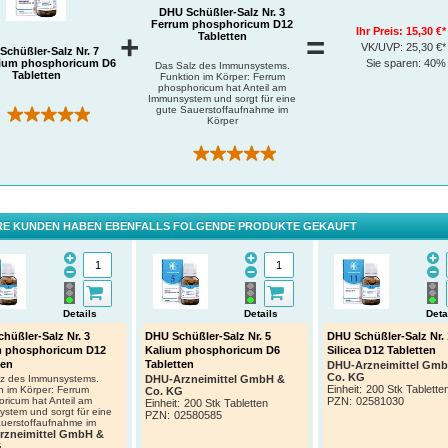
DHU Schüßler-Salz Nr. 3
Ferrum phosphoricum D12
Ihr Preis:
15,30 €*
+
=
Tabletten
VK/UVP:
25,30 €*
Schüßler-Salz Nr. 7
ium phosphoricum D6
Sie sparen:
40%
Das Salz des Immunsystems.
Tabletten
Funktion im Körper: Ferrum
phosphoricum hat Anteil am
Immunsystem und sorgt für eine
gute Sauerstoffaufnahme im
(122)
Körper
(1)
E KUNDEN HABEN EBENFALLS FOLGENDE PRODUKTE GEKAUFT
Details
Details
Deta
hüßler-Salz Nr. 3
DHU Schüßler-Salz Nr. 5
DHU Schüßler-Salz Nr. 
m phosphoricum D12
Kalium phosphoricum D6
Silicea D12 Tabletten
ten
Tabletten
DHU-Arzneimittel Gm
Co. KG
lz des Immunsystems.
DHU-Arzneimittel GmbH &
Einheit:
200 Stk Tablette
n im Körper: Ferrum
Co. KG
ricum hat Anteil am
PZN
:
02581030
Einheit:
200 Stk Tabletten
stem und sorgt für eine
PZN
:
02580585
uerstoffaufnahme im
rzneimittel GmbH &
G