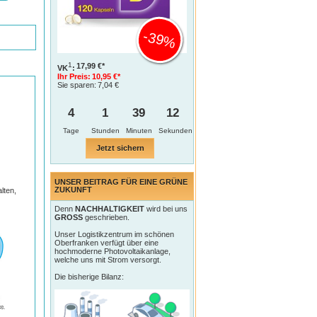
-39%
1
17,99 €*
VK
:
Ihr Preis:
10,95 €*
Sie sparen:
7,04 €
4
1
39
11
Tage
Jetzt sichern
UNSER BEITRAG FÜR EINE GRÜNE
ZUKUNFT
lten,
Denn
NACHHALTIGKEIT
wird bei uns
GROSS
geschrieben.
Unser Logistikzentrum im schönen
Oberfranken verfügt über eine
hochmoderne Photovoltaikanlage,
welche uns mit Strom versorgt.
Die bisherige Bilanz: