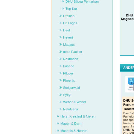
DHU Silicea Pentarkan
Top-Kur
DHU 
Dreluso
Magnes
Dr. Loges
Heel
Hevert
Madaus
meta Fackler
Nestmann
Pascoe
ANDER
Pflüger
Phoenix
Steigerwald
Syxyl
DHU Sc
Weber & Weber
Ferru
Tablet
NatuGena
Das Sa
Herz, Kreislauf & Nieren
Funktio
phospho
Immunsy
Magen & Darm
gute Sa
Körper
DHU-A
Muskeln & Nerven
Co. K