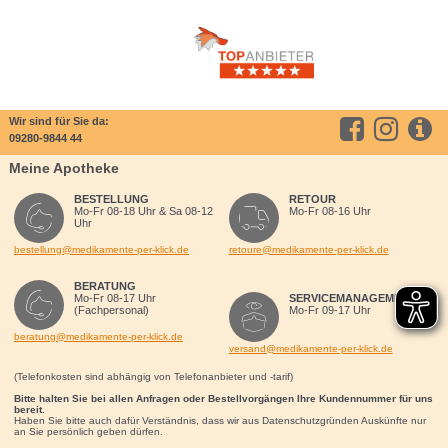
Wir sind für Sie da:
09280-9844 44
Meine Apotheke
BESTELLUNG
RETOUR
Mo-Fr 08-18 Uhr & Sa 08-12
Mo-Fr 08-16 Uhr
Uhr
bestellung@medikamente-per-klick.de
retoure@medikamente-per-klick.de
BERATUNG
Mo-Fr 08-17 Uhr
SERVICEMANAGEMENT
(Fachpersonal)
Mo-Fr 09-17 Uhr
beratung@medikamente-per-klick.de
versand@medikamente-per-klick.de
(Telefonkosten sind abhängig von Telefonanbieter und -tarif)
Bitte halten Sie bei allen Anfragen oder Bestellvorgängen Ihre Kundennummer für uns
bereit.
Haben Sie bitte auch dafür Verständnis, dass wir aus Datenschutzgründen Auskünfte nur
an Sie persönlich geben dürfen.