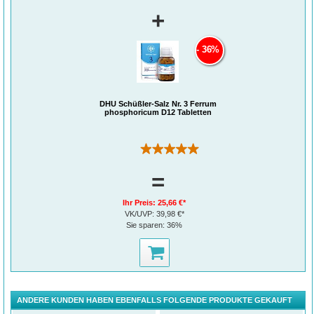
+
36%
DHU Schüßler-Salz Nr. 3 Ferrum
phosphoricum D12 Tabletten
(1)
=
Ihr Preis:
25,66 €*
VK/UVP:
39,98 €*
Sie sparen:
36%
ANDERE KUNDEN HABEN EBENFALLS FOLGENDE PRODUKTE GEKAUFT