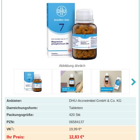
Abbildung ähnlich
Anbieter:
DHU-Arzneimittel GmbH & Co. KG
Darreichungsform:
Tabletten
Packungsgröße:
420
Stk
PZN
:
06584137
1
VK
:
19,99 €*
Ihr Preis:
12,83 €*