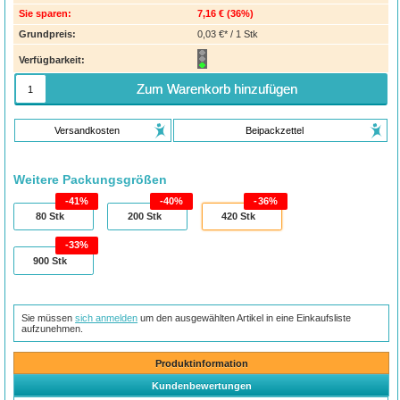
Sie sparen:
7,16 €
(
36%
)
Grundpreis:
0,03 €* / 1 Stk
Verfügbarkeit:
Zum Warenkorb hinzufügen
Versandkosten
Beipackzettel
Weitere Packungsgrößen
41%
40%
36%
80
Stk
200
Stk
420
Stk
33%
900
Stk
Sie müssen
sich anmelden
um den ausgewählten Artikel in eine Einkaufsliste
aufzunehmen.
Produktinformation
Kundenbewertungen