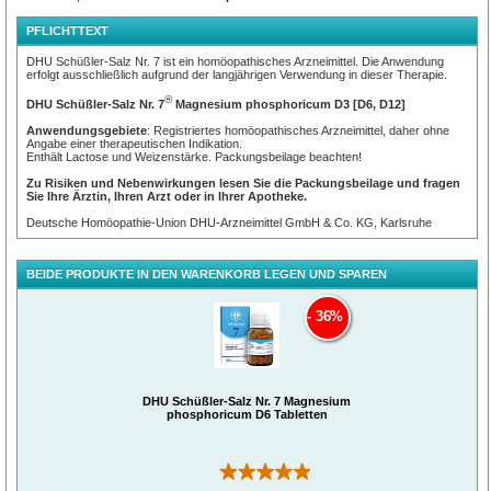
erhalten zwei Drittel der Erwachsenendosis. Bitte beachten Sie auch die
Gebrauchsinformation.
PFLICHTTEXT
Wichtig:
DHU Schüßler-Salz Nr. 7 ist ein homöopathisches Arzneimittel. Die Anwendung
Tabletten im Mund zergehen lassen.
erfolgt ausschließlich aufgrund der langjährigen Verwendung in dieser Therapie.
Sie sollten die Tabletten eine halbe Stunde vor oder nach dem Essen einnehmen
®
DHU Schüßler-Salz Nr. 7
Magnesium phosphoricum D3 [D6, D12]
und sie vorzugsweise langsam im Mund zergehen lassen. So können die
Arzneistoffe ohne Umwege direkt über die Mundschleimhaut aufgenommen
Anwendungsgebiete
: Registriertes homöopathisches Arzneimittel, daher ohne
werden. Bei kleinen Kindern empfiehlt es sich, die Tablette vor der Einnahme in
Angabe einer therapeutischen Indikation.
etwas Wasser aufzulösen.
Enthält Lactose und Weizenstärke. Packungsbeilage beachten!
Auch homöopathische Arzneimittel sollten ohne ärztlichen Rat nicht über längere
Zu Risiken und Nebenwirkungen lesen Sie die Packungsbeilage und fragen
Zeit angewendet werden.
Sie Ihre Ärztin, Ihren Arzt oder in Ihrer Apotheke.
Deutsche Homöopathie-Union DHU-Arzneimittel GmbH & Co. KG, Karlsruhe
BEIDE PRODUKTE IN DEN WARENKORB LEGEN UND SPAREN
36%
DHU Schüßler-Salz Nr. 7 Magnesium
phosphoricum D6 Tabletten
(122)