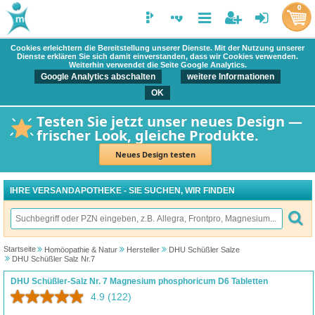
0
Cookies erleichtern die Bereitstellung unserer Dienste. Mit der Nutzung unserer
Dienste erklären Sie sich damit einverstanden, dass wir Cookies verwenden.
Weiterhin verwendet die Seite Google Analytics.
Google Analytics abschalten
weitere Informationen
OK
Testen Sie jetzt unser neues Design —
frischer Look, gleiche Produkte.
Neues Design testen
IHRE VERSANDAPOTHEKE - SIE SUCHEN, WIR FINDEN
Startseite
Homöopathie & Natur
Hersteller
DHU Schüßler Salze
DHU Schüßler Salz Nr.7
DHU Schüßler-Salz Nr. 7 Magnesium phosphoricum D6 Tabletten
4.9
(122)