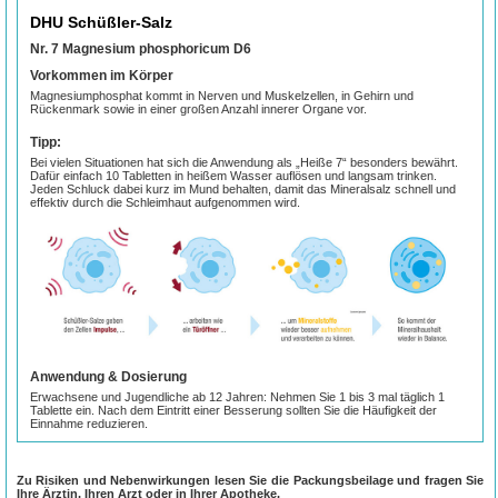
DHU Schüßler-Salz
Nr. 7 Magnesium phosphoricum D6
Vorkommen im Körper
Magnesiumphosphat kommt in Nerven­ und Muskelzellen, in Gehirn und
Rückenmark sowie in einer großen Anzahl innerer Organe vor.
Tipp:
Bei vielen Situationen hat sich die Anwendung als „Heiße 7“ besonders bewährt.
Dafür einfach 10 Tabletten in heißem Wasser auflösen und langsam trinken.
Jeden Schluck dabei kurz im Mund behalten, damit das Mineralsalz schnell und
effektiv durch die Schleimhaut aufgenommen wird.
Anwendung & Dosierung
Erwachsene und Jugendliche ab 12 Jahren: Nehmen Sie 1 bis 3 mal täglich 1
Tablette ein. Nach dem Eintritt einer Besserung sollten Sie die Häufigkeit der
Einnahme reduzieren.
Kinder:
Säuglinge bis zum 1. Lebensjahr erhalten, nach Rücksprache mit einem Arzt,
nicht mehr als ein Drittel der Erwachsenendosis. Kleinkinder bis zum 6.
Zu Risiken und Nebenwirkungen lesen Sie die Packungsbeilage und fragen Sie
Lebensjahr erhalten die Hälfte, Kinder zwischen dem 6. und 12. Lebensjahr
Ihre Ärztin, Ihren Arzt oder in Ihrer Apotheke.