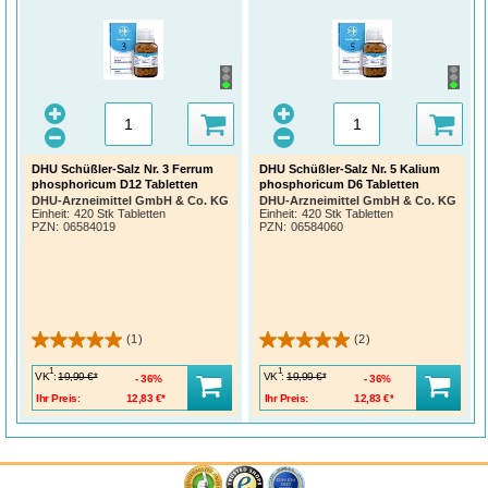
DHU Schüßler-Salz Nr. 3 Ferrum
DHU Schüßler-Salz Nr. 5 Kalium
phosphoricum D12 Tabletten
phosphoricum D6 Tabletten
DHU-Arzneimittel GmbH & Co. KG
DHU-Arzneimittel GmbH & Co. KG
Einheit:
420 Stk Tabletten
Einheit:
420 Stk Tabletten
PZN
:
06584019
PZN
:
06584060
(1)
(2)
1
1
VK
:
VK
:
19,99 €*
19,99 €*
36%
36%
Ihr Preis:
12,83 €*
Ihr Preis:
12,83 €*