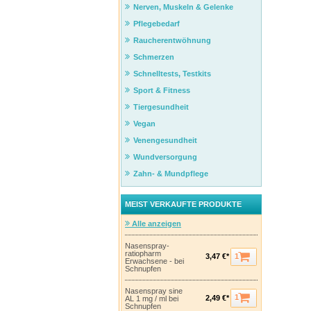
Nerven, Muskeln & Gelenke
Pflegebedarf
Raucherentwöhnung
Schmerzen
Schnelltests, Testkits
Sport & Fitness
Tiergesundheit
Vegan
Venengesundheit
Wundversorgung
Zahn- & Mundpflege
MEIST VERKAUFTE PRODUKTE
Alle anzeigen
Nasenspray-
ratiopharm
1
3,47 €*
Erwachsene - bei
Schnupfen
Nasenspray sine
1
2,49 €*
AL 1 mg / ml bei
Schnupfen