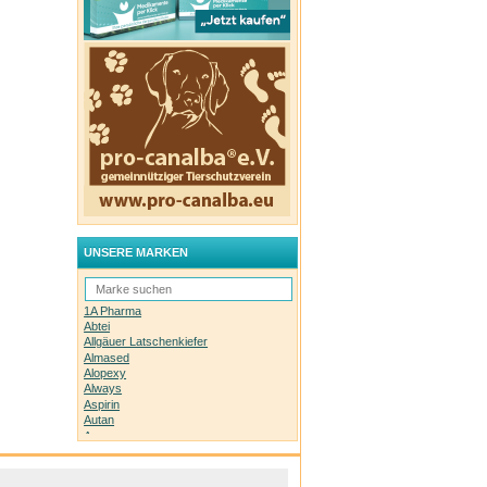
UNSERE MARKEN
1A Pharma
Abtei
Allgäuer Latschenkiefer
Almased
Alopexy
Always
Aspirin
Autan
Avene
Bachblüten-Orginal
Bepanthen
Basica