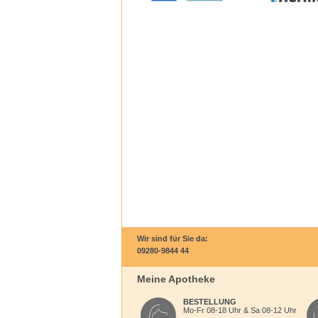
Wir sind für Sie da:
09280-9844 44
Meine Apotheke
BESTELLUNG
Mo-Fr 08-18 Uhr & Sa 08-12 Uhr