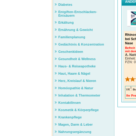
ANDER
Diabetes
Entgiften-Entschlacken-
Entsäuern
Erkältung
Ernährung & Gewicht
Rhinos
Familienplanung
bei Sc
Nase
Gedächtnis & Konzentration
Befreit
mit dem
Geschenkideen
A. Nat
Einheit:
Gesundheit & Wellness
PZN
:
0
Haus- & Reiseapotheke
Haut, Haare & Nägel
Herz, Kreislauf & Nieren
1
Homöopathie & Natur
VK
:
9,
Inhalation & Thermometer
Ihr Pre
Kontaktlinsen
Kosmetik & Körperpflege
Krankenpflege
Magen, Darm & Leber
Nahrungsergänzung