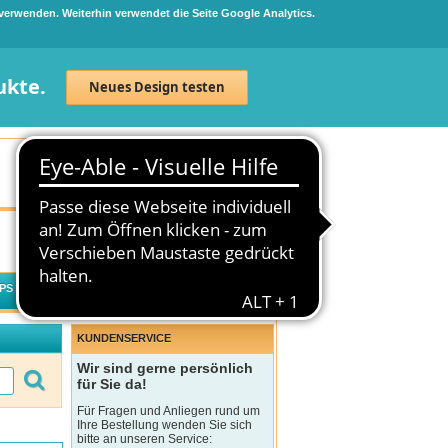
 verwenden. Weiterhin verwendet die Seite Google Analytics.
ukte.
Neues Design testen
Neuanmeldung
Anmelden
0
Artikel
0,00 €
PS
WECHSELWIRKUNGSCHECK
KUNDENSERVICE
Wir sind gerne persönlich
für Sie da!
Für Fragen und Anliegen rund um
Ihre Bestellung wenden Sie sich
bitte an unseren Service: