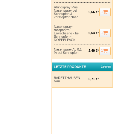
Rhinospray Plus
Nasenspray bei
1
5,66 €*
Schnupfen &
verstopfter Nase
Nasenspray-
ratiopharm
1
6,64 €*
Erwachsene - bei
Schnupfen -
DOPPELPACK
Nasenspray AL 0,1
1
2,49 €*
% bei Schnupfen
Leeren
LETZTE PRODUKTE
BARETTHAUBEN
6,71 €*
blau