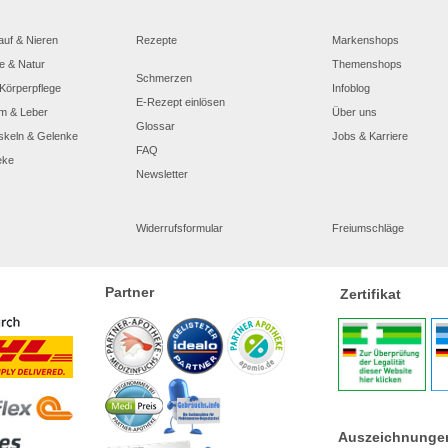
auf & Nieren
Rezepte
Markenshops
e & Natur
Themenshops
Schmerzen
Körperpflege
Infoblog
E-Rezept einlösen
m & Leber
Über uns
Glossar
skeln & Gelenke
Jobs & Karriere
FAQ
eke
Newsletter
Widerrufsformular
Freiumschläge
Partner
Zertifikat
Auszeichnunge