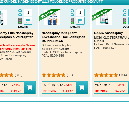
E KUNDEN HABEN EBENFALLS FOLGENDE PRODUKTE GEKAUFT
Details
Details
Deta
pray Plus Nasenspray
Nasenspray-ratiopharm
NASIC Nasenspray
hnupfen & verstopfter
Erwachsene - bei Schnupfen -
MCM KLOSTERFRAU Ve
GmbH
DOPPELPACK
Einheit:
15 ml Nasenspr
Schnupfen? ratiopharm!
 schnell verstopfte Nasen
PZN
:
10065578
 Frische-Kick, ab 6 Jr.
ratiopharm GmbH
termann & Cie GmbH
Einheit:
2X15 ml Nasenspray
10 ml Dosierspray
PZN
:
81004356
7610138
(311)
(71)
(496)
2
1
UVP
:
VK
:
97 €*
15,00 €*
8,95 €*
43%
56%
41%
is:
5,66 €*
Ihr Preis:
6,64 €*
Ihr Preis:
5,30 €*