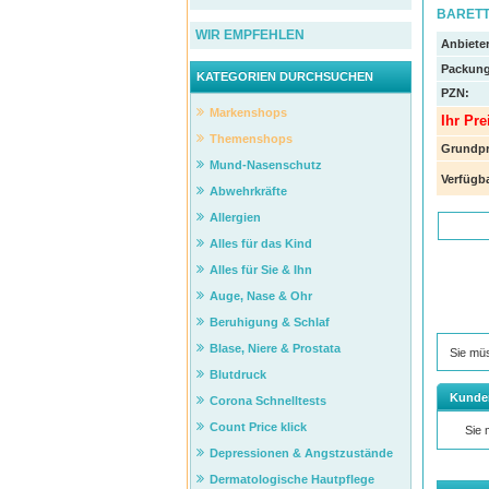
BARETT
WIR EMPFEHLEN
Anbieter
Packung
KATEGORIEN DURCHSUCHEN
PZN
:
Markenshops
Ihr Pre
Themenshops
Grundpr
Mund-Nasenschutz
Verfügba
Abwehrkräfte
Allergien
Alles für das Kind
Alles für Sie & Ihn
Auge, Nase & Ohr
Beruhigung & Schlaf
Blase, Niere & Prostata
Sie mü
Blutdruck
Kunde
Corona Schnelltests
Count Price klick
Sie
Depressionen & Angstzustände
Dermatologische Hautpflege