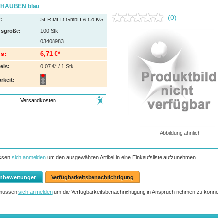
HAUBEN blau
(0)
:
SERIMED GmbH & Co.KG
sgröße:
100
Stk
03408983
is:
6,71 €*
eis:
0,07 €* / 1 Stk
rkeit:
Versandkosten
Abbildung ähnlich
ssen
sich anmelden
um den ausgewählten Artikel in eine Einkaufsliste aufzunehmen.
nbewertungen
Verfügbarkeitsbenachrichtigung
 müssen
sich anmelden
um die Verfügbarkeitsbenachrichtigung in Anspruch nehmen zu könne