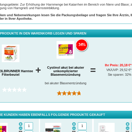
ungsgebiete: Zur Erhöhung der Harnmenge bei Katarrhen im Bereich von Niere und Blase; 
gung von Harngrieß und Harnsteinbildung.
iken und Nebenwirkungen lesen Sie die Packungsbeilage und fragen Sie Ihre Ärztin, 
der in Ihrer Apotheke.
 PRODUKTE IN DEN WARENKORB LEGEN UND SPAREN
34%
Ihr Preis:
20,18 €*
+
=
Cystinol akut bei akuter
VK/UVP:
29,52 €*
EILBRUNNER Harntee
unkomplizierter
Filterbeutel
Sie sparen:
32%
Blasenentzündung
bei akuter Blasenentzündung
(0)
(92)
E KUNDEN HABEN EBENFALLS FOLGENDE PRODUKTE GEKAUFT