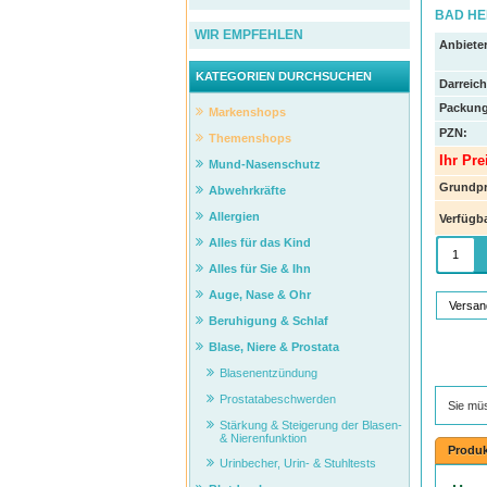
BAD HEI
WIR EMPFEHLEN
Anbieter
KATEGORIEN DURCHSUCHEN
Darreic
Packung
Markenshops
PZN
:
Themenshops
Ihr Pre
Mund-Nasenschutz
Grundpr
Abwehrkräfte
Allergien
Verfügba
Alles für das Kind
Alles für Sie & Ihn
Auge, Nase & Ohr
Versan
Beruhigung & Schlaf
Blase, Niere & Prostata
Blasenentzündung
Prostatabeschwerden
Sie mü
Stärkung & Steigerung der Blasen-
& Nierenfunktion
Produk
Urinbecher, Urin- & Stuhltests