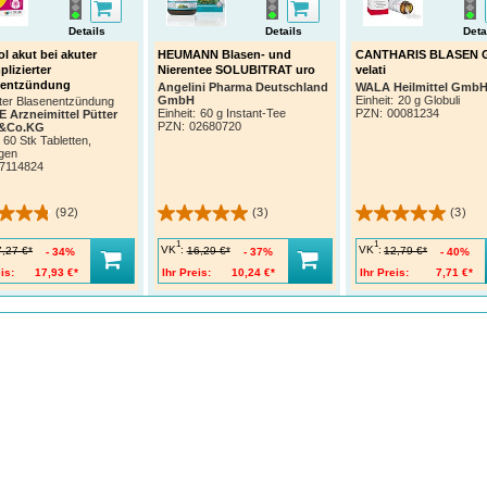
Details
Details
Deta
ol akut bei akuter
HEUMANN Blasen- und
CANTHARIS BLASEN G
lizierter
Nierentee SOLUBITRAT uro
velati
nentzündung
Angelini Pharma Deutschland
WALA Heilmittel Gmb
GmbH
Einheit:
20 g Globuli
uter Blasenentzündung
Einheit:
60 g Instant-Tee
PZN
:
00081234
 Arzneimittel Pütter
PZN
:
02680720
&Co.KG
60 Stk Tabletten,
gen
7114824
(92)
(3)
(3)
1
1
VK
:
VK
:
7,27 €*
16,29 €*
12,79 €*
34%
37%
40%
is:
17,93 €*
Ihr Preis:
10,24 €*
Ihr Preis:
7,71 €*