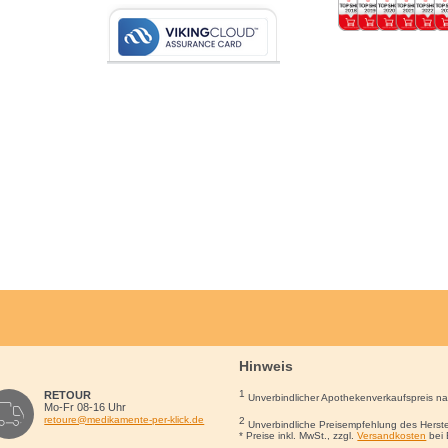
Hinweis
1
RETOUR
Unverbindlicher Apothekenverkaufspreis n
Mo-Fr 08-16 Uhr
retoure@medikamente-per-klick.de
2
Unverbindliche Preisempfehlung des Herste
* Preise inkl. MwSt., zzgl.
Versandkosten
bei 