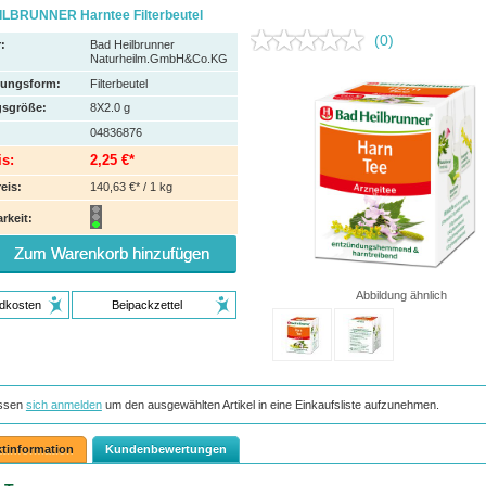
LBRUNNER Harntee Filterbeutel
(0)
:
Bad Heilbrunner
Naturheilm.GmbH&Co.KG
hungsform:
Filterbeutel
sgröße:
8X2.0
g
04836876
is:
2,25 €*
eis:
140,63 €* / 1 kg
rkeit:
Zum Warenkorb hinzufügen
Abbildung ähnlich
dkosten
Beipackzettel
ssen
sich anmelden
um den ausgewählten Artikel in eine Einkaufsliste aufzunehmen.
tinformation
Kundenbewertungen