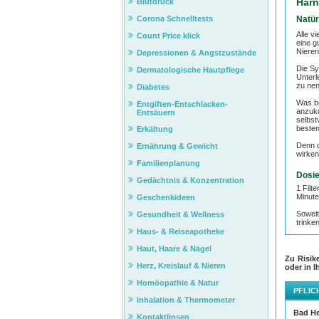
Harn
Blutdruck
Natür
Corona Schnelltests
Alle v
Count Price klick
eine g
Nieren
Depressionen & Angstzustände
Die S
Dermatologische Hautpflege
Unterl
zu ne
Diabetes
Was be
Entgiften-Entschlacken-
anzuku
Entsäuern
selbst
besten
Erkältung
Denn d
Ernährung & Gewicht
wirken
Familienplanung
Dosie
Gedächtnis & Konzentration
1 Filt
Minute
Geschenkideen
Soweit
Gesundheit & Wellness
trink
Haus- & Reiseapotheke
Haut, Haare & Nägel
Zu Risik
Herz, Kreislauf & Nieren
oder in I
Homöopathie & Natur
PFLIC
Inhalation & Thermometer
Bad He
Kontaktlinsen