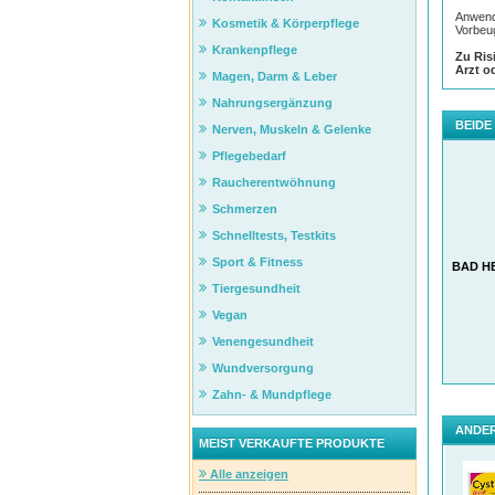
Anwend
Kosmetik & Körperpflege
Vorbeu
Krankenpflege
Zu Ris
Arzt o
Magen, Darm & Leber
Nahrungsergänzung
BEIDE
Nerven, Muskeln & Gelenke
Pflegebedarf
Raucherentwöhnung
Schmerzen
Schnelltests, Testkits
Sport & Fitness
BAD H
Tiergesundheit
Vegan
Venengesundheit
Wundversorgung
Zahn- & Mundpflege
ANDER
MEIST VERKAUFTE PRODUKTE
Alle anzeigen