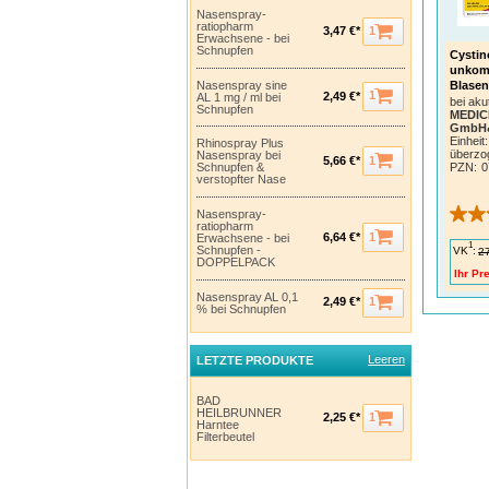
Nasenspray-
ratiopharm
1
3,47 €*
Erwachsene - bei
Schnupfen
Cystin
unkomp
Nasenspray sine
Blase
1
2,49 €*
AL 1 mg / ml bei
bei ak
Schnupfen
MEDICE
GmbH
Einheit:
Rhinospray Plus
überzo
Nasenspray bei
1
5,66 €*
PZN
:
0
Schnupfen &
verstopfter Nase
Nasenspray-
ratiopharm
1
6,64 €*
Erwachsene - bei
1
Schnupfen -
VK
:
2
DOPPELPACK
Ihr Pre
Nasenspray AL 0,1
1
2,49 €*
% bei Schnupfen
Leeren
LETZTE PRODUKTE
BAD
HEILBRUNNER
1
2,25 €*
Harntee
Filterbeutel