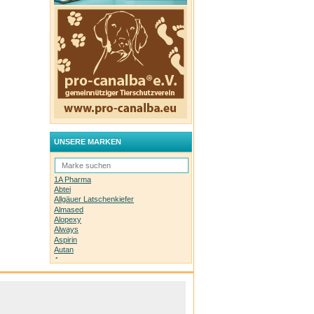
UNSERE MARKEN
1A Pharma
Abtei
Allgäuer Latschenkiefer
Almased
Alopexy
Always
Aspirin
Autan
Avene
Bachblüten-Orginal
Bepanthen
Basica
Biolectra
Bombastus