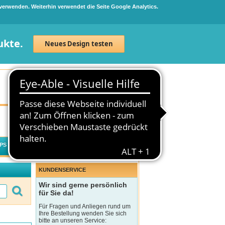
 verwenden. Weiterhin verwendet die Seite Google Analytics.
ukte.
Neues Design testen
Neuanmeldung
Anmelden
0
Artikel
0,00 €
PS
WECHSELWIRKUNGSCHECK
KUNDENSERVICE
Wir sind gerne persönlich
für Sie da!
Für Fragen und Anliegen rund um
Ihre Bestellung wenden Sie sich
bitte an unseren Service: