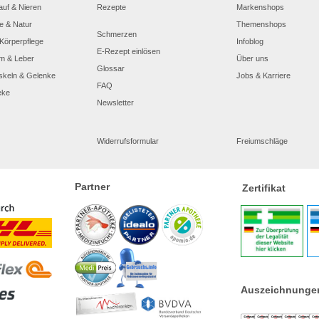
auf & Nieren
Rezepte
Markenshops
e & Natur
Themenshops
Schmerzen
Körperpflege
Infoblog
E-Rezept einlösen
m & Leber
Über uns
Glossar
skeln & Gelenke
Jobs & Karriere
FAQ
eke
Newsletter
Widerrufsformular
Freiumschläge
Partner
Zertifikat
Auszeichnunge