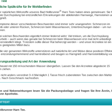
 Tee
liche Spülkräfte für Ihr Wohlbefinden
®
ier natürlichen Wirkstoffe unseres Bad Heilbrunner
Harn Tees haben eines gemeinsam: Sie f
ute Durchspülung bei entzündlichen Erkrankungen der ableitenden Harnwege, Harnsteinen u
grieß.
ymptome dieser verschiedenen Beschwerden sind immer sehr unangenehm: Schmerzen im
eib oder unteren Rücken, Schmerzen beim Wasserlassen, Unterbrechungen dabei – um nur 
nnen.
i solchen Beschwerden eigentlich immer lindernd wirkt: Viel trinken, um die Durchspülung
rbeln – auch wenn das gerade bei Schmerzen beim Wasserlassen erst mal nicht unbedingt
verständlich klingt. Trotzdem sollte dieser Rat beherzigt werden – und unser Arzneitee ist ein
s geeignetes Mittel dazu.
ie vier genannten Wirkstoffe unterstützen auf natürliche Art und Weise diese positiven Effekt
 entzündungshemmend und harntreibend und beugen so Harngrieß und Harnsteinbildung vor
rungsanleitung und Art der Anwendung
erbeutel mit 150 ml kochendem Wasser übergießen. Lassen Sie den Arzneitee abgedeckt 15
n ziehen.
 nicht anders verordnet 3–4 Mal täglich 1 Tasse frisch zubereiteten Tee zwischen den Mahlz
en. Nach Geschmack nachsüßen.
en und Nebenwirkungen lesen Sie die Packungsbeilage und fragen Sie Ihre Ärztin, I
hrer Apotheke.
HTTEXT
ilbrunner Harn Tee.