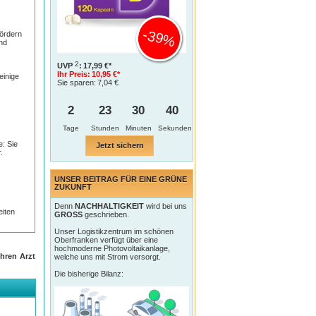
-39%
ördern
nd
2
UVP
:
17,99 €*
Ihr Preis:
10,95 €*
einige
Sie sparen:
7,04 €
2
23
30
39
Tage
e: Sie
Jetzt sichern
.
UNSER BEITRAG FÜR EINE GRÜNE
ZUKUNFT
Denn
NACHHALTIGKEIT
wird bei uns
eiten
GROSS
geschrieben.
Unser Logistikzentrum im schönen
Oberfranken verfügt über eine
hochmoderne Photovoltaikanlage,
hren Arzt
welche uns mit Strom versorgt.
Die bisherige Bilanz: