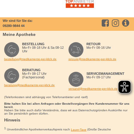
Wir sind für Sie da:
09280-9844 44
Meine Apotheke
BESTELLUNG
RETOUR
Mo-Fr 08-18 Uhr & Sa 08-12
Mo-Fr 08-16 Uhr
Uhr
bestellung@medikamente-per-klick.de
retoure@medikamente-per-klick.de
BERATUNG
Mo-Fr 08-17 Uhr
SERVICEMANAGEMENT
(Fachpersonal)
Mo-Fr 09-17 Uhr
beratung@medikamente-per-klick.de
versand@medikamente-per-klick.de
(Telefonkosten sind abhängig von Telefonanbieter und -tarif)
Bitte halten Sie bei allen Anfragen oder Bestellvorgängen Ihre Kundennummer für uns
bereit.
Haben Sie bitte auch dafür Verständnis, dass wir aus Datenschutzgründen Auskünfte nur
an Sie persönlich geben dürfen.
Hinweis
1
Unverbindlicher Apothekenverkaufspreis nach
Lauer-Taxe
(Große Deutsche