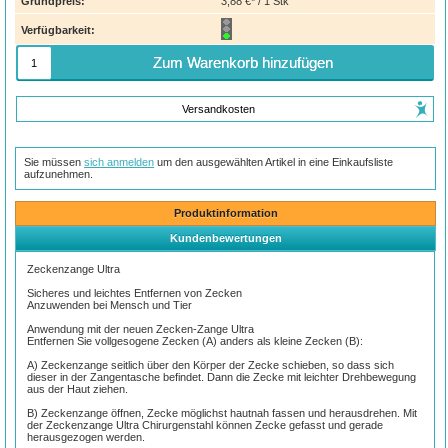
Grundpreis:
3,88 €* / 1 Stk
Verfügbarkeit:
Zum Warenkorb hinzufügen
Versandkosten
Sie müssen
sich anmelden
um den ausgewählten Artikel in eine Einkaufsliste
aufzunehmen.
Produktinformation
Kundenbewertungen
Zeckenzange Ultra
Sicheres und leichtes Entfernen von Zecken
Anzuwenden bei Mensch und Tier
Anwendung mit der neuen Zecken-Zange Ultra
Entfernen Sie vollgesogene Zecken (A) anders als kleine Zecken (B):
A) Zeckenzange seitlich über den Körper der Zecke schieben, so dass sich
dieser in der Zangentasche befindet. Dann die Zecke mit leichter Drehbewegung
aus der Haut ziehen.
B) Zeckenzange öffnen, Zecke möglichst hautnah fassen und herausdrehen. Mit
der Zeckenzange Ultra Chirurgenstahl können Zecke gefasst und gerade
herausgezogen werden.