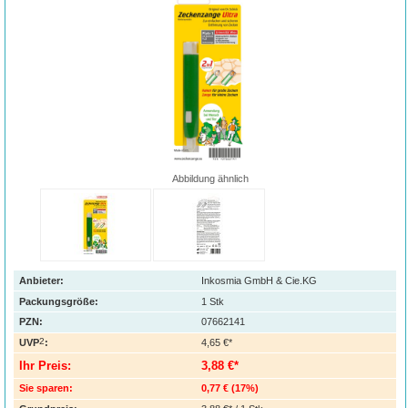
Abbildung ähnlich
Anbieter:
Inkosmia GmbH & Cie.KG
Packungsgröße:
1
Stk
PZN
:
07662141
2
UVP
:
4,65 €*
Ihr Preis:
3,88 €*
Sie sparen:
0,77 €
(
17%
)