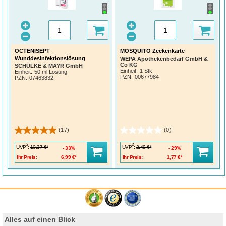
OCTENISEPT
MOSQUITO Zeckenkarte
Wunddesinfektionslösung
WEPA Apothekenbedarf GmbH &
Co KG
SCHÜLKE & MAYR GmbH
Einheit:
1 Stk
Einheit:
50 ml Lösung
PZN
:
00677984
PZN
:
07463832
(17)
(0)
2
2
UVP
:
UVP
:
10,37 €*
2,49 €*
33%
29%
Ihr Preis:
6,99 €*
Ihr Preis:
1,77 €*
Alles auf einen Blick