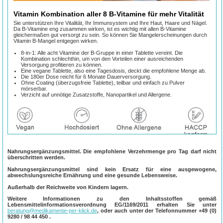
Vitamin Kombination aller 8 B-Vitamine für mehr Vitalität
Sie unterstützen Ihre Vitalität, Ihr Immunsystem und Ihre Haut, Haare und Nägel.
Da B-Vitamine eng zusammen wirken, ist es wichtig mit allen B-Vitamine
gleichermaßen gut versorgt zu sein. So können Sie Mangelerscheinungen durch
Vitamin B-Mangel entgegen wirken.
8-in-1: Alle acht Vitamine der B-Gruppe in einer Tablette vereint. Die
Kombination schlechthin, um von den Vorteilen einer ausreichenden
Versorgung profitieren zu können.
Eine vegane Tablette, also eine Tagesdosis, deckt die empfohlene Menge ab.
Die 180er Dose reicht für 6 Monate Dauerversorgung.
Ohne Coating (überzugsfreie Tablette), teilbar und einfach zu Pulver
mörserbar.
Verzicht auf unnötige Zusatzstoffe, Nanopartikel und Allergene.
Wirkung & Nutzen von Vitamin B-Komplex
Nahrungsergänzungsmittel. Die empfohlene Verzehrmenge pro Tag darf nicht
überschritten werden.
Nahrungsergänzungsmittel sind kein Ersatz für eine ausgewogene,
abwechslungsreiche Ernährung und eine gesunde Lebensweise.
Außerhalb der Reichweite von Kindern lagern.
Weitere Informationen zu den Inhaltsstoffen gemäß
Lebensmittelinformationsverordnung EG/1169/2011 erhalten Sie unter
beratung@medikamente-per-klick.de
, oder auch unter der Telefonnummer
+49 (0)
9280 / 98 44 450
.
8 Vitamine, scheinbar unendliche Einsatzorte. Die B-Vitamine haben eine Vielzahl