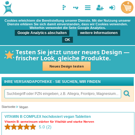
0
Cookies erleichtern die Bereitstellung unserer Dienste. Mit der Nutzung unserer
Dienste erklären Sie sich damit einverstanden, dass wir Cookies verwenden.
Weiterhin verwendet die Seite Google Analytics.
Google Analytics abschalten
weitere Informationen
OK
Testen Sie jetzt unser neues Design —
frischer Look, gleiche Produkte.
Neues Design testen
IHRE VERSANDAPOTHEKE - SIE SUCHEN, WIR FINDEN
Startseite
Vegan
VITAMIN B COMPLEX hochdosiert vegan Tabletten
Vitamin B: gemeinsam stärker für Vitalität und starke Nerven
5.0
(2)