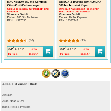
MAGNESIUM 350 mg Komplex
OMEGA-3 1000 mg EPA 400/DHA
Citrat/Oxid/Carbon.vegan
300 hochdosiert Kaps.
Schlüsselmineral für Muskeln und
Omega-3 Kapseln mit Fischöl für
Knochen
Herz, Gehirn und Sehkraft
Vitamaze GmbH
Vitamaze GmbH
Einheit:
180 Stk Tabletten
Einheit:
90 Stk Kapseln
PZN
:
14327035
PZN
:
14347747
(40)
(23)
2
2
UVP
:
UVP
:
17,97 €*
23,97 €*
17%
17%
Ihr Preis:
14,85 €*
Ihr Preis:
19,81 €*
Alles auf einen Blick
Allergien
Auge, Nase & Ohr
Blase, Niere & Prostata