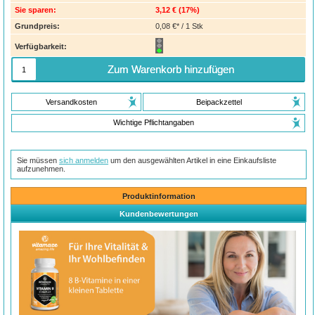
Sie sparen:
3,12 €
(
17%
)
Grundpreis:
0,08 €* / 1 Stk
Verfügbarkeit:
Zum Warenkorb hinzufügen
Versandkosten
Beipackzettel
Wichtige Pflichtangaben
Sie müssen
sich anmelden
um den ausgewählten Artikel in eine Einkaufsliste
aufzunehmen.
Produktinformation
Kundenbewertungen