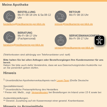
Meine Apotheke
BESTELLUNG
RETOUR
Mo-Fr 08-18 Uhr & Sa 08-12
Mo-Fr 08-16 Uhr
Uhr
bestellung@medikamente-per-klick.de
retoure@medikamente-per-klick.de
BERATUNG
Mo-Fr 08-17 Uhr
SERVICEMANAGEMENT
(Fachpersonal)
Mo-Fr 09-17 Uhr
beratung@medikamente-per-klick.de
versand@medikamente-per-klick.de
(Telefonkosten sind abhängig von Telefonanbieter und -tarif)
Bitte halten Sie bei allen Anfragen oder Bestellvorgängen Ihre Kundennummer für uns
bereit.
Haben Sie bitte auch dafür Verständnis, dass wir aus Datenschutzgründen Auskünfte nur
an Sie persönlich geben dürfen.
Hinweis
1
Unverbindlicher Apothekenverkaufspreis nach
Lauer-Taxe
(Große Deutsche
Spezialitätentaxe)
2
Unverbindliche Preisempfehlung des Herstellers
* Preise inkl. MwSt., zzgl.
Versandkosten
bei Bestellungen im Inland unter 15
€
sowie bei
Auslandsbestellungen.
** Gesetzl. Zuzahlung auf ein Kassenrezept einer gesetzl. Krankenkasse.
Hinweis zu Arzneimitteln