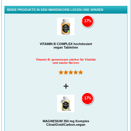
von unterschiedlichen Funktionen im Stoffwechsel, z.B. unterstützen sie die
Konzentration und sorgen für Energie.
BEIDE PRODUKTE IN DEN WARENKORB LEGEN UND SPAREN
Alle 8 Vitamine aus der B-Gruppe sind wichtig für zahlreiche Funktionen des
menschlichen Organismus, bei denen sie sich gegenseitig ergänzen. Die
17%
Vitamine B
, B
, B
, B
, B
, B
und B
tragen zu einem normalen
1
2
3
5
6
7
12
Energiestoffwechsel bei, die Vitamine B
, B
, B
, B
, B
und B
tragen zur
2
3
5
6
9
12
Verminderung von Müdigkeit bei und das Vitamin B
trägt zu einer normalen
5
geistigen Leistung bei. Und darüber hinaus gibt es noch viele weitere Funktionen
der B-Vitamine.
VITAMIN B COMPLEX hochdosiert
Vorteile des hochdosierten Vitamaze Vitamin B-Komplex
vegan Tabletten
Vegan
: Hergestellt aus nicht-tierischen Inhaltsstoffen und frei von unnötigen
Zusatzstoffen.
Beste Bioverfügbarkeit
: Ohne das Trennmittel Magnesiumstearat
Vitamin B: gemeinsam stärker für Vitalität
(Magnesiumsalze der Speisefettsäuren) um die ideale Wirksamkeit zu
und starke Nerven
erhalten.
Frei von
Farb- und Konservierungsstoffen, gentechnisch veränderten
(2)
Inhaltsstoffen sowie Pestiziden, Fungiziden, künstlichen Düngemitteln oder
sonstigen Schadstoffen.
Für Allergiker geeignet
: Das Produkt ist frei von Gluten, Laktose und
+
anderen Allergenen.
17%
Produktion / Herstellung
Nach offiziellem HACCP-Konzept in Deutschland produziert (Hazard Analysis
MAGNESIUM 350 mg Komplex
Critical Control Point). Es steht für eine Gefahrenanalyse und dient der
Citrat/Oxid/Carbon.vegan
hygienischen Sicherheit von
Lebensmitteln.