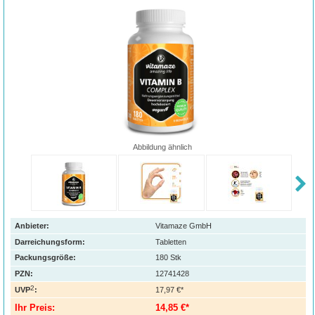
Abbildung ähnlich
Anbieter:
Vitamaze GmbH
Darreichungsform:
Tabletten
Packungsgröße:
180
Stk
PZN
:
12741428
2
UVP
:
17,97 €*
Ihr Preis:
14,85 €*