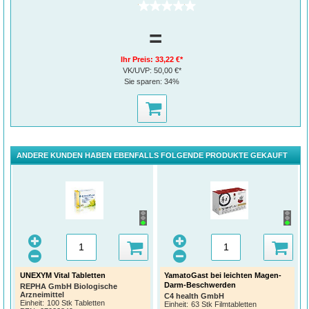
(0)
=
Ihr Preis:
33,22 €*
VK/UVP:
50,00 €*
Sie sparen:
34%
ANDERE KUNDEN HABEN EBENFALLS FOLGENDE PRODUKTE GEKAUFT
UNEXYM Vital Tabletten
YamatoGast bei leichten Magen-
Darm-Beschwerden
REPHA GmbH Biologische
Arzneimittel
C4 health GmbH
Einheit:
100 Stk Tabletten
Einheit:
63 Stk Filmtabletten