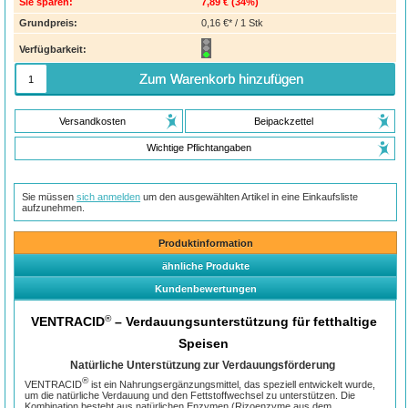
Sie sparen:
7,89 €
(
34%
)
Grundpreis:
0,16 €* / 1 Stk
Verfügbarkeit:
Zum Warenkorb hinzufügen
Versandkosten
Beipackzettel
Wichtige Pflichtangaben
Sie müssen
sich anmelden
um den ausgewählten Artikel in eine Einkaufsliste
aufzunehmen.
Produktinformation
ähnliche Produkte
Kundenbewertungen
®
VENTRACID
– Verdauungsunterstützung für fetthaltige
Speisen
Natürliche Unterstützung zur Verdauungsförderung
®
VENTRACID
ist ein Nahrungsergänzungsmittel, das speziell entwickelt wurde,
um die natürliche Verdauung und den Fettstoffwechsel zu unterstützen. Die
Kombination besteht aus natürlichen Enzymen (Rizoenzyme aus dem