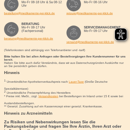
Mo-Fr 08-18 Uhr & Sa 08-12
Mo-Fr 08-16 Uhr
Uhr
bestellung@medikamente-per-klick.de
retoure@medikamente-per-klick.de
BERATUNG
Mo-Fr 08-17 Uhr
SERVICEMANAGEMENT
(Fachpersonal)
Mo-Fr 09-17 Uhr
beratung@medikamente-per-klick.de
versand@medikamente-per-klick.de
(Telefonkosten sind abhängig von Telefonanbieter und -tarif)
Bitte halten Sie bei allen Anfragen oder Bestellvorgängen Ihre Kundennummer für uns
bereit.
Haben Sie bitte auch dafür Verständnis, dass wir aus Datenschutzgründen Auskünfte nur
an Sie persönlich geben dürfen.
Hinweis
1
Unverbindlicher Apothekenverkaufspreis nach
Lauer-Taxe
(Große Deutsche
Spezialitätentaxe)
2
Unverbindliche Preisempfehlung des Herstellers
* Preise inkl. MwSt., zzgl.
Versandkosten
bei Bestellungen im Inland unter 15
€
sowie bei
Auslandsbestellungen.
** Gesetzl. Zuzahlung auf ein Kassenrezept einer gesetzl. Krankenkasse.
Hinweis zu Arzneimitteln
Zu Risiken und Nebenwirkungen lesen Sie die
Packungsbeilage und fragen Sie Ihre Ärztin, Ihren Arzt oder