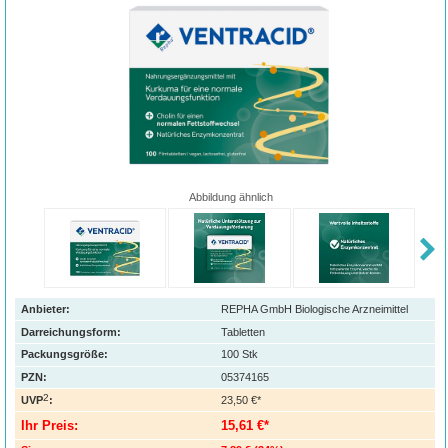
Abbildung ähnlich
Anbieter:
REPHA GmbH Biologische Arzneimittel
Darreichungsform:
Tabletten
Packungsgröße:
100
Stk
PZN
:
05374165
2
UVP
:
23,50 €*
Ihr Preis:
15,61 €*