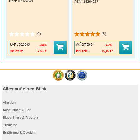
PZN
:
07022849
PZN
:
15294237
(0)
(5)
2
1
UVP
:
VK
:
26,50 €*
27,60 €*
34%
42%
Ihr Preis:
17,61 €*
Ihr Preis:
16,06 €*
Alles auf einen Blick
Allergien
Auge, Nase & Ohr
Blase, Niere & Prostata
Erkältung
Ernährung & Gewicht