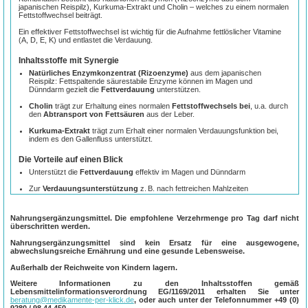
japanischen Reispilz), Kurkuma-Extrakt und Cholin – welches zu einem normalen
Fettstoffwechsel beiträgt.
Ein effektiver Fettstoffwechsel ist wichtig für die Aufnahme fettlöslicher Vitamine
(A, D, E, K) und entlastet die Verdauung.
Inhaltsstoffe mit Synergie
Natürliches Enzymkonzentrat (Rizoenzyme)
aus dem japanischen
Reispilz: Fettspaltende säurestabile Enzyme können im Magen und
Dünndarm gezielt die
Fettverdauung
unterstützen.
Cholin
trägt zur Erhaltung eines normalen
Fettstoffwechsels bei
, u.a. durch
den
Abtransport von Fettsäuren
aus der Leber.
Kurkuma-Extrakt
trägt zum Erhalt einer normalen Verdauungsfunktion bei,
indem es den Gallenfluss unterstützt.
Die Vorteile auf einen Blick
Unterstützt die
Fettverdauung
effektiv im Magen und Dünndarm
Zur
Verdauungsunterstützung
z. B. nach fettreichen Mahlzeiten
(Familienfeiern oder Wochenendessen)
Vegan, glutenfrei und lactosefrei – ideal für bewusste Ernährung
Nahrungsergänzungsmittel. Die empfohlene Verzehrmenge pro Tag darf nicht
überschritten werden.
Made in Germany – geprüfte Qualität
Nahrungsergänzungsmittel sind kein Ersatz für eine ausgewogene,
Verzehrempfehlung
abwechslungsreiche Ernährung und eine gesunde Lebensweise.
Jeweils
2 Tabletten morgens, mittags und abends direkt zu den Mahlzeiten
Außerhalb der Reichweite von Kindern lagern.
mit etwas Flüssigkeit einnehmen.
Weitere Informationen zu den Inhaltsstoffen gemäß
Lebensmittelinformationsverordnung EG/1169/2011 erhalten Sie unter
beratung@medikamente-per-klick.de
, oder auch unter der Telefonnummer
+49 (0)
9280 / 98 44 450
.