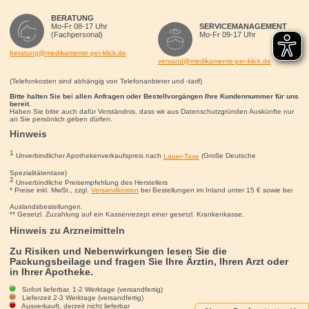
BERATUNG
Mo-Fr 08-17 Uhr
SERVICEMANAGEMENT
(Fachpersonal)
Mo-Fr 09-17 Uhr
beratung@medikamente-per-klick.de
versand@medikamente-per-klick.de
(Telefonkosten sind abhängig von Telefonanbieter und -tarif)
Bitte halten Sie bei allen Anfragen oder Bestellvorgängen Ihre Kundennummer für uns
bereit.
Haben Sie bitte auch dafür Verständnis, dass wir aus Datenschutzgründen Auskünfte nur
an Sie persönlich geben dürfen.
Hinweis
1
Unverbindlicher Apothekenverkaufspreis nach
Lauer-Taxe
(Große Deutsche
Spezialitätentaxe)
2
Unverbindliche Preisempfehlung des Herstellers
* Preise inkl. MwSt., zzgl.
Versandkosten
bei Bestellungen im Inland unter 15
€
sowie bei
Auslandsbestellungen.
** Gesetzl. Zuzahlung auf ein Kassenrezept einer gesetzl. Krankenkasse.
Hinweis zu Arzneimitteln
Zu Risiken und Nebenwirkungen lesen Sie die
Packungsbeilage und fragen Sie Ihre Ärztin, Ihren Arzt oder
in Ihrer Apotheke.
Sofort lieferbar, 1-2 Werktage (versandfertig)
Lieferzeit 2-3 Werktage (versandfertig)
Ausverkauft, derzeit nicht lieferbar