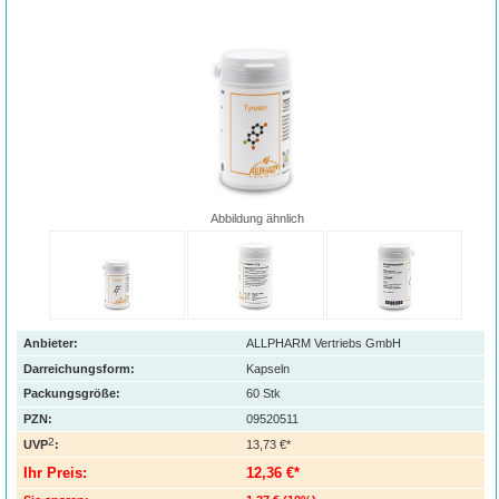
Abbildung ähnlich
Anbieter:
ALLPHARM Vertriebs GmbH
Darreichungsform:
Kapseln
Packungsgröße:
60
Stk
PZN
:
09520511
2
UVP
:
13,73 €*
Ihr Preis:
12,36 €*