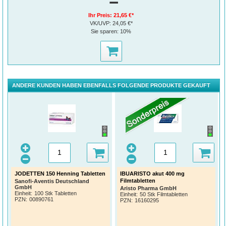
=
Ihr Preis:
21,65 €*
VK/UVP:
24,05 €*
Sie sparen:
10%
ANDERE KUNDEN HABEN EBENFALLS FOLGENDE PRODUKTE GEKAUFT
JODETTEN 150 Henning Tabletten
IBUARISTO akut 400 mg
Filmtabletten
Sanofi-Aventis Deutschland
GmbH
Aristo Pharma GmbH
Einheit:
100 Stk Tabletten
Einheit:
50 Stk Filmtabletten
PZN
:
00890761
PZN
:
16160295