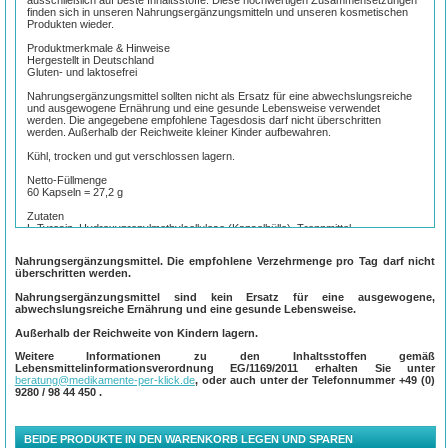
finden sich in unseren Nahrungsergänzungsmitteln und unseren kosmetischen
Produkten wieder.
Produktmerkmale & Hinweise
Hergestellt in Deutschland
Gluten- und laktosefrei
Nahrungsergänzungsmittel sollten nicht als Ersatz für eine abwechslungsreiche
und ausgewogene Ernährung und eine gesunde Lebensweise verwendet
werden. Die angegebene empfohlene Tagesdosis darf nicht überschritten
werden. Außerhalb der Reichweite kleiner Kinder aufbewahren.
Kühl, trocken und gut verschlossen lagern.
Netto-Füllmenge
60 Kapseln = 27,2 g
Zutaten
L-Tyrosin, Hydroxypropylmethylcellulose (Kapselhülle), Trennmittel
Magnesiumsalze der Speisefettsäuren.
Nahrungsergänzungsmittel. Die empfohlene Verzehrmenge pro Tag darf nicht
Verzehrempfehlung
überschritten werden.
Täglich 1-2 Kapseln mit etwas Flüssigkeit verzehren.
Nahrungsergänzungsmittel sind kein Ersatz für eine ausgewogene,
1 Kapsel enthält
abwechslungsreiche Ernährung und eine gesunde Lebensweise.
350 mg L-Tyrosin.
Außerhalb der Reichweite von Kindern lagern.
Referenzmenge (2 Kapseln) enthält
L-Tyrosin 700 mg (**).
Weitere Informationen zu den Inhaltsstoffen gemäß
**kein empfohlener Tagesbedarfs gemäß Lebensmittelinformationsverordnung
Lebensmittelinformationsverordnung EG/1169/2011 erhalten Sie unter
(LMIV).
beratung@medikamente-per-klick.de
, oder auch unter der Telefonnummer
+49 (0)
9280 / 98 44 450
.
BEIDE PRODUKTE IN DEN WARENKORB LEGEN UND SPAREN