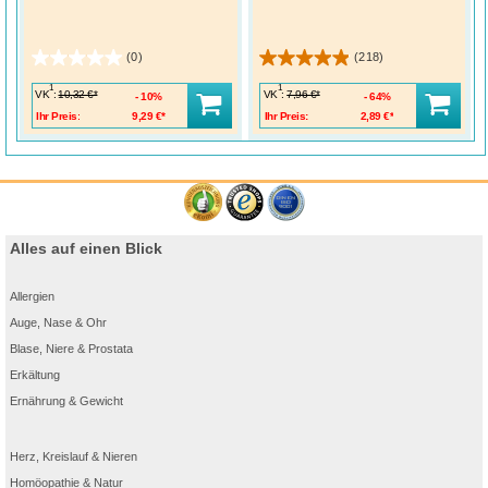
(0)
(218)
1
1
VK
:
VK
:
10,32 €*
7,96 €*
10%
64%
Ihr Preis:
9,29 €*
Ihr Preis:
2,89 €*
Alles auf einen Blick
Allergien
Auge, Nase & Ohr
Blase, Niere & Prostata
Erkältung
Ernährung & Gewicht
Herz, Kreislauf & Nieren
Homöopathie & Natur