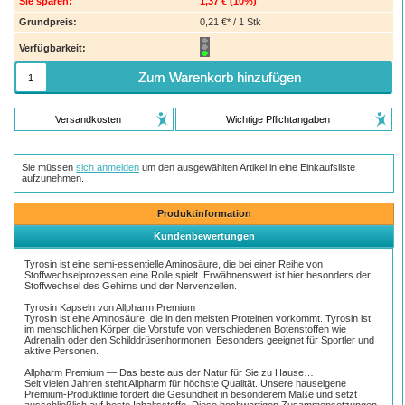
Sie sparen:
1,37 €
(
10%
)
Grundpreis:
0,21 €* / 1 Stk
Verfügbarkeit:
Zum Warenkorb hinzufügen
Versandkosten
Wichtige Pflichtangaben
Sie müssen
sich anmelden
um den ausgewählten Artikel in eine Einkaufsliste
aufzunehmen.
Produktinformation
Kundenbewertungen
Tyrosin ist eine semi-essentielle Aminosäure, die bei einer Reihe von
Stoffwechselprozessen eine Rolle spielt. Erwähnenswert ist hier besonders der
Stoffwechsel des Gehirns und der Nervenzellen.
Tyrosin Kapseln von Allpharm Premium
Tyrosin ist eine Aminosäure, die in den meisten Proteinen vorkommt. Tyrosin ist
im menschlichen Körper die Vorstufe von verschiedenen Botenstoffen wie
Adrenalin oder den Schilddrüsenhormonen. Besonders geeignet für Sportler und
aktive Personen.
Allpharm Premium — Das beste aus der Natur für Sie zu Hause…
Seit vielen Jahren steht Allpharm für höchste Qualität. Unsere hauseigene
Premium-Produktlinie fördert die Gesundheit in besonderem Maße und setzt
ausschließlich auf beste Inhaltsstoffe. Diese hochwertigen Zusammensetzungen