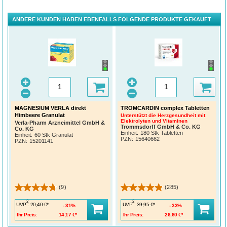
ANDERE KUNDEN HABEN EBENFALLS FOLGENDE PRODUKTE GEKAUFT
MAGNESIUM VERLA direkt
TROMCARDIN complex Tabletten
Himbeere Granulat
Unterstützt die Herzgesundheit mit
Elektrolyten und Vitaminen
Verla-Pharm Arzneimittel GmbH &
Trommsdorff GmbH & Co. KG
Co. KG
Einheit:
180 Stk Tabletten
Einheit:
60 Stk Granulat
PZN
:
15640662
PZN
:
15201141
(9)
(285)
2
2
UVP
:
UVP
:
20,40 €*
39,95 €*
31%
33%
Ihr Preis:
14,17 €*
Ihr Preis:
26,60 €*