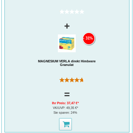
(0)
+
31%
MAGNESIUM VERLA direkt Himbeere
Granulat
(9)
=
Ihr Preis:
37,47 €*
VK/UVP:
49,35 €*
Sie sparen:
24%