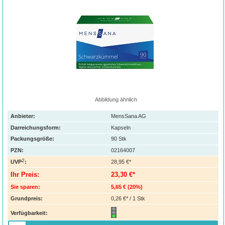
Abbildung ähnlich
Anbieter:
MensSana AG
Darreichungsform:
Kapseln
Packungsgröße:
90
Stk
PZN
:
02164007
2
UVP
:
28,95 €*
Ihr Preis:
23,30 €*
Sie sparen:
5,65 €
(
20%
)
Grundpreis:
0,26 €* / 1 Stk
Verfügbarkeit: