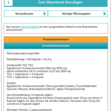
Zum Warenkorb hinzufügen
Versandkosten
Wichtige Pflichtangaben
Sie müssen
sich anmelden
um den ausgewählten Artikel in eine Einkaufsliste
aufzunehmen.
Produktinformation
Kundenbewertungen
Nahrungsergänzungsmittel
Nettofüllmenge = 90 Kapseln = 61,8 g
Inhaltsstoffe TD1 TD2
Ägyptisches Schwarzkümmelöl 2000 mg 3000 mg
davon mindestens 56­ % Linolsäure 1123 mg 1684 mg
TD1 = Tagesdosis = 4 Kapseln
TD2 = Tagesdosis = 6 Kapseln
Zutaten
Ägyptisches Schwarzkümmelöl, Überzugsmittel Gelatine, Feuchthaltemittel
Glycerin, Wasser, Antioxidationsmittel DL-alpha-Tocopherylacetat
Verzehrempfehlung >4 Kapseln täglich
Erwachsene und Jugendliche mit einem Körpergewicht unter 50 kg verzehren 4
Kapseln täglich vor dem Essen mit reichlich Wasser. Personen über 50 kg KG
verzehren 6 Kapseln täglich
Wichtiger Hinweis / Lagerungshinweis