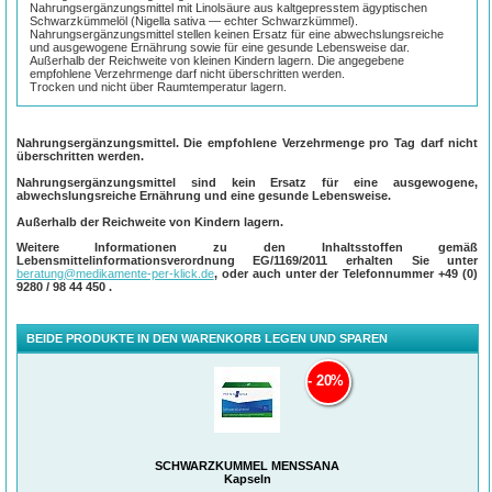
Nahrungsergänzungsmittel mit Linolsäure aus kaltgepresstem ägyptischen
Schwarzkümmelöl (Nigella sativa — echter Schwarzkümmel).
Nahrungsergänzungsmittel stellen keinen Ersatz für eine abwechslungsreiche
und ausgewogene Ernährung sowie für eine gesunde Lebensweise dar.
Außerhalb der Reichweite von kleinen Kindern lagern. Die angegebene
empfohlene Verzehrmenge darf nicht überschritten werden.
Trocken und nicht über Raumtemperatur lagern.
Nahrungsergänzungsmittel. Die empfohlene Verzehrmenge pro Tag darf nicht
überschritten werden.
Nahrungsergänzungsmittel sind kein Ersatz für eine ausgewogene,
abwechslungsreiche Ernährung und eine gesunde Lebensweise.
Außerhalb der Reichweite von Kindern lagern.
Weitere Informationen zu den Inhaltsstoffen gemäß
Lebensmittelinformationsverordnung EG/1169/2011 erhalten Sie unter
beratung@medikamente-per-klick.de
, oder auch unter der Telefonnummer
+49 (0)
9280 / 98 44 450
.
BEIDE PRODUKTE IN DEN WARENKORB LEGEN UND SPAREN
20%
SCHWARZKÜMMEL MENSSANA
Kapseln