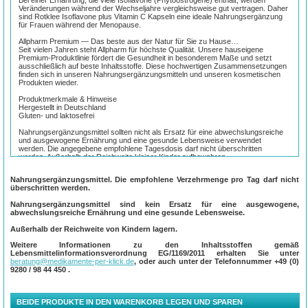
Veränderungen während der Wechseljahre vergleichsweise gut vertragen. Daher
sind Rotklee Isoflavone plus Vitamin C Kapseln eine ideale Nahrungsergänzung
für Frauen während der Menopause.
Allpharm Premium — Das beste aus der Natur für Sie zu Hause…
Seit vielen Jahren steht Allpharm für höchste Qualität. Unsere hauseigene
Premium-Produktlinie fördert die Gesundheit in besonderem Maße und setzt
ausschließlich auf beste Inhaltsstoffe. Diese hochwertigen Zusammensetzungen
finden sich in unseren Nahrungsergänzungsmitteln und unseren kosmetischen
Produkten wieder.
Produktmerkmale & Hinweise
Hergestellt in Deutschland
Gluten- und laktosefrei
Nahrungsergänzungsmittel sollten nicht als Ersatz für eine abwechslungsreiche
und ausgewogene Ernährung und eine gesunde Lebensweise verwendet
werden. Die angegebene empfohlene Tagesdosis darf nicht überschritten
werden. Außerhalb der Reichweite kleiner Kinder aufbewahren.
Kühl, trocken und gut verschlossen lagern.
Nahrungsergänzungsmittel. Die empfohlene Verzehrmenge pro Tag darf nicht
Netto-Füllmenge
überschritten werden.
60 Kapseln = 37,8 g
Nahrungsergänzungsmittel sind kein Ersatz für eine ausgewogene,
Zutaten
abwechslungsreiche Ernährung und eine gesunde Lebensweise.
Rotklee Konzentrat, Gelatine (Kapselhülle), Acorbinsäure, Trennmittel
Magnesiumsalze von Speisefettsäuren, Farbstoff Titandioxid.
Außerhalb der Reichweite von Kindern lagern.
Verzehrempfehlung
Weitere Informationen zu den Inhaltsstoffen gemäß
Täglich 1 Kapsel mit etwas Flüssigkeit einnehmen.
Lebensmittelinformationsverordnung EG/1169/2011 erhalten Sie unter
beratung@medikamente-per-klick.de
, oder auch unter der Telefonnummer
+49 (0)
1 Kapsel enthält 500 mg Rotklee Konzentrat entspricht 40 mg Isoflavone, 30 mg
9280 / 98 44 450
.
Vitamin C.
Tagesverzehrmenge (1 Kapsel) enthält Rotklee Konzentrat 500 mg(**) mit
Isoflavone 40 mg(**), Vitamin C 30 mg (38 %*).
BEIDE PRODUKTE IN DEN WARENKORB LEGEN UND SPAREN
*des empfohlenen Tagesbedarfs gemäß