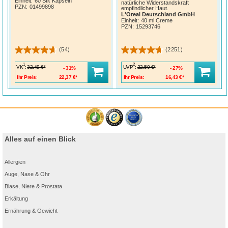
Einheit:
60 Stk Kapseln
natürliche Widerstandskraft
PZN
:
01499898
empfindlicher Haut.
L'Oreal Deutschland GmbH
Einheit:
40 ml Creme
PZN
:
15293746
(54)
(2251)
1
2
VK
:
UVP
:
32,49 €*
22,50 €*
31%
27%
Ihr Preis:
22,37 €*
Ihr Preis:
16,43 €*
Alles auf einen Blick
Allergien
Auge, Nase & Ohr
Blase, Niere & Prostata
Erkältung
Ernährung & Gewicht