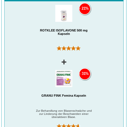
Nährwertkennzeichnungsverordnung(NKV).
**kein empfohlener Tagesbedarf gemäß
21%
Nährwertkennzeichnungsverordnung(NKV).
ROTKLEE ISOFLAVONE 500 mg
Kapseln
(1)
+
31%
GRANU FINK Femina Kapseln
Zur Behandlung von Blasenschwäche und
zur Linderung der Beschwerden einer
überaktiven Blase.
(54)