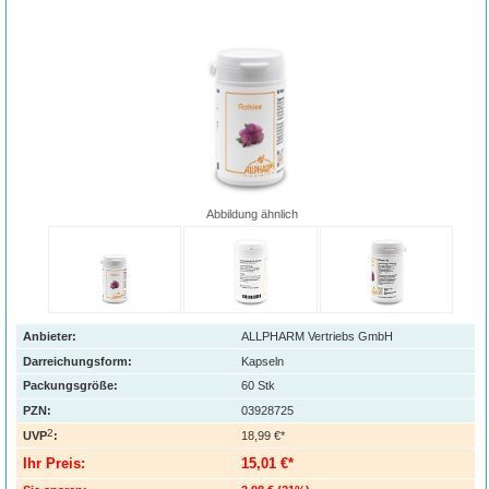
Abbildung ähnlich
Anbieter:
ALLPHARM Vertriebs GmbH
Darreichungsform:
Kapseln
Packungsgröße:
60
Stk
PZN
:
03928725
2
UVP
:
18,99 €*
Ihr Preis:
15,01 €*