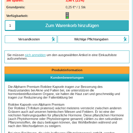
Sie sparen:
3,98 €
(
21%
)
Grundpreis:
0,25 €* / 1 Stk
Verfügbarkeit:
Zum Warenkorb hinzufügen
Versandkosten
Wichtige Pflichtangaben
Sie müssen
sich anmelden
um den ausgewählten Artikel in eine Einkaufsliste
aufzunehmen.
Produktinformation
Kundenbewertungen
Die Allpharm Premium Rotklee-Kapseln tragen zur Besserung des
Hautzustandes bei Akne und Falten bei, sie unterstützen die
hormonbeeinflussbaren Organe, sie halten die Haut zart und geschmeidig und
tragen zur Reduzierung der Faltenbildung bei
Rotklee Kapseln von Allpharm Premium
Der Rotklee (Trifolium pratense) wächst meistens versteckt zwischen anderen
Gräsern auch auf unseren heimischen Wiesen und Feldern. Er ist eine der
reichsten Nahrungsquellen für pflanzliche Hormone. Diese pflanzlichen Hormone
(auch Phytohormone oder Phytoöstrogene genannt) zählen zu den sekundären
Pflanzenstoffen, die dazu beitragen können, das Wohlbefinden während und
nach den Wechseljahren zu steigern.
Bei einer Ernährung, die viele Isoflavone (Phytoöstrogene) enthält, werden