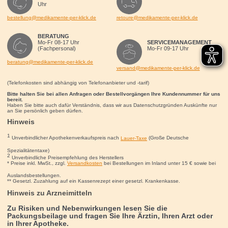
Uhr
bestellung@medikamente-per-klick.de
retoure@medikamente-per-klick.de
BERATUNG
Mo-Fr 08-17 Uhr
SERVICEMANAGEMENT
(Fachpersonal)
Mo-Fr 09-17 Uhr
beratung@medikamente-per-klick.de
versand@medikamente-per-klick.de
(Telefonkosten sind abhängig von Telefonanbieter und -tarif)
Bitte halten Sie bei allen Anfragen oder Bestellvorgängen Ihre Kundennummer für uns
bereit.
Haben Sie bitte auch dafür Verständnis, dass wir aus Datenschutzgründen Auskünfte nur
an Sie persönlich geben dürfen.
Hinweis
1
Unverbindlicher Apothekenverkaufspreis nach
Lauer-Taxe
(Große Deutsche
Spezialitätentaxe)
2
Unverbindliche Preisempfehlung des Herstellers
* Preise inkl. MwSt., zzgl.
Versandkosten
bei Bestellungen im Inland unter 15
€
sowie bei
Auslandsbestellungen.
** Gesetzl. Zuzahlung auf ein Kassenrezept einer gesetzl. Krankenkasse.
Hinweis zu Arzneimitteln
Zu Risiken und Nebenwirkungen lesen Sie die
Packungsbeilage und fragen Sie Ihre Ärztin, Ihren Arzt oder
in Ihrer Apotheke.