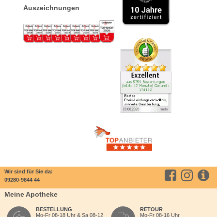
Auszeichnungen
Wir sind für Sie da:
09280-9844 44
Meine Apotheke
BESTELLUNG
RETOUR
Mo-Fr 08-18 Uhr & Sa 08-12
Mo-Fr 08-16 Uhr