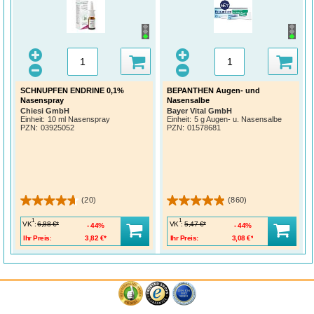
SCHNUPFEN ENDRINE 0,1%
BEPANTHEN Augen- und
Nasenspray
Nasensalbe
Chiesi GmbH
Bayer Vital GmbH
Einheit:
10 ml Nasenspray
Einheit:
5 g Augen- u. Nasensalbe
PZN
:
03925052
PZN
:
01578681
(20)
(860)
1
1
VK
:
VK
:
6,88 €*
5,47 €*
44%
44%
Ihr Preis:
3,82 €*
Ihr Preis:
3,08 €*