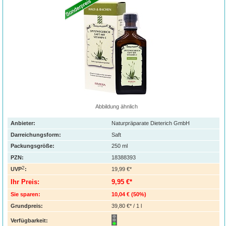
Abbildung ähnlich
Anbieter:
Naturpräparate Dieterich GmbH
Darreichungsform:
Saft
Packungsgröße:
250
ml
PZN
:
18388393
2
UVP
:
19,99 €*
Ihr Preis:
9,95 €*
Sie sparen:
10,04 €
(
50%
)
Grundpreis:
39,80 €* / 1 l
Verfügbarkeit: