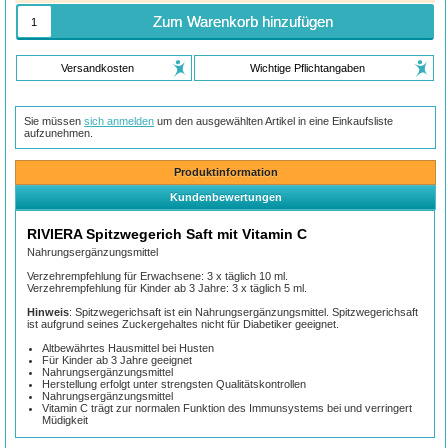
Zum Warenkorb hinzufügen
Versandkosten
Wichtige Pflichtangaben
Sie müssen
sich anmelden
um den ausgewählten Artikel in eine Einkaufsliste
aufzunehmen.
Produktinformation
Kundenbewertungen
RIVIERA Spitzwegerich Saft mit Vitamin C
Nahrungsergänzungsmittel
Verzehrempfehlung für Erwachsene: 3 x täglich 10 ml.
Verzehrempfehlung für Kinder ab 3 Jahre: 3 x täglich 5 ml.
Hinweis
: Spitzwegerichsaft ist ein Nahrungsergänzungsmittel. Spitzwegerichsaft
ist aufgrund seines Zuckergehaltes nicht für Diabetiker geeignet.
Altbewährtes Hausmittel bei Husten
Für Kinder ab 3 Jahre geeignet
Nahrungsergänzungsmittel
Herstellung erfolgt unter strengsten Qualitätskontrollen
Nahrungsergänzungsmittel
Vitamin C trägt zur normalen Funktion des Immunsystems bei und verringert
Müdigkeit