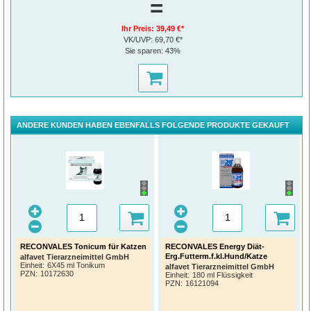
=
Ihr Preis:
39,49 €*
VK/UVP:
69,70 €*
Sie sparen:
43%
ANDERE KUNDEN HABEN EBENFALLS FOLGENDE PRODUKTE GEKAUFT
RECONVALES Tonicum für Katzen
RECONVALES Energy Diät-
Erg.Futterm.f.kl.Hund/Katze
alfavet Tierarzneimittel GmbH
Einheit:
6X45 ml Tonikum
alfavet Tierarzneimittel GmbH
PZN
:
10172630
Einheit:
180 ml Flüssigkeit
PZN
:
16121094