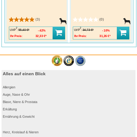
(3)
(0)
2
2
UVP
:
UVP
:
55,40 €*
34,73 €*
42%
10%
Ihr Preis:
32,33 €*
Ihr Preis:
31,26 €*
Alles auf einen Blick
Allergien
Auge, Nase & Ohr
Blase, Niere & Prostata
Erkältung
Ernährung & Gewicht
Herz, Kreislauf & Nieren