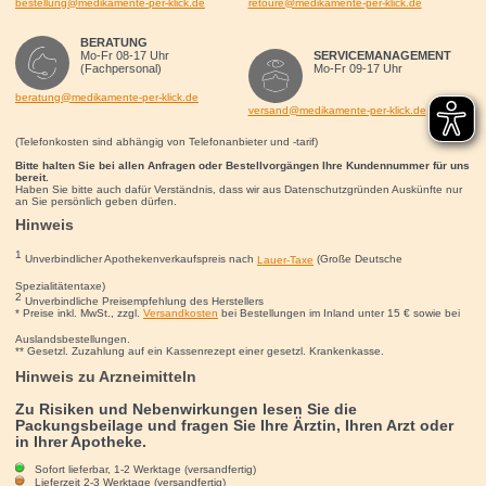
bestellung@medikamente-per-klick.de
retoure@medikamente-per-klick.de
BERATUNG
Mo-Fr 08-17 Uhr
SERVICEMANAGEMENT
(Fachpersonal)
Mo-Fr 09-17 Uhr
beratung@medikamente-per-klick.de
versand@medikamente-per-klick.de
(Telefonkosten sind abhängig von Telefonanbieter und -tarif)
Bitte halten Sie bei allen Anfragen oder Bestellvorgängen Ihre Kundennummer für uns
bereit.
Haben Sie bitte auch dafür Verständnis, dass wir aus Datenschutzgründen Auskünfte nur
an Sie persönlich geben dürfen.
Hinweis
1
Unverbindlicher Apothekenverkaufspreis nach
Lauer-Taxe
(Große Deutsche
Spezialitätentaxe)
2
Unverbindliche Preisempfehlung des Herstellers
* Preise inkl. MwSt., zzgl.
Versandkosten
bei Bestellungen im Inland unter 15
€
sowie bei
Auslandsbestellungen.
** Gesetzl. Zuzahlung auf ein Kassenrezept einer gesetzl. Krankenkasse.
Hinweis zu Arzneimitteln
Zu Risiken und Nebenwirkungen lesen Sie die
Packungsbeilage und fragen Sie Ihre Ärztin, Ihren Arzt oder
in Ihrer Apotheke.
Sofort lieferbar, 1-2 Werktage (versandfertig)
Lieferzeit 2-3 Werktage (versandfertig)