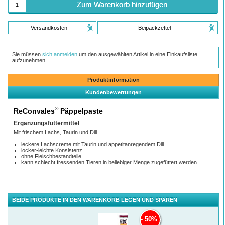
Zum Warenkorb hinzufügen
Versandkosten
Beipackzettel
Sie müssen
sich anmelden
um den ausgewählten Artikel in eine Einkaufsliste
aufzunehmen.
Produktinformation
Kundenbewertungen
®
ReConvales
Päppelpaste
Ergänzungsfuttermittel
Mit frischem Lachs, Taurin und Dill
leckere Lachscreme mit Taurin und appetitanregendem Dill
locker-leichte Konsistenz
ohne Fleischbestandteile
kann schlecht fressenden Tieren in beliebiger Menge zugefüttert werden
BEIDE PRODUKTE IN DEN WARENKORB LEGEN UND SPAREN
50%