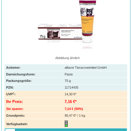
Abbildung ähnlich
Anbieter:
alfavet Tierarzneimittel GmbH
Darreichungsform:
Paste
Packungsgröße:
75
g
PZN
:
11714435
2
UVP
:
14,30 €*
Ihr Preis:
7,16 €*
Sie sparen:
7,14 €
(
50%
)
Grundpreis:
95,47 €* / 1 kg
Verfügbarkeit: