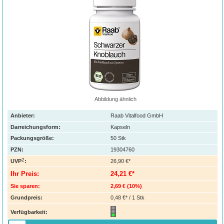
Abbildung ähnlich
Anbieter:
Raab Vitalfood GmbH
Darreichungsform:
Kapseln
Packungsgröße:
50
Stk
PZN
:
19304760
2
UVP
:
26,90 €*
Ihr Preis:
24,21 €*
Sie sparen:
2,69 €
(
10%
)
Grundpreis:
0,48 €* / 1 Stk
Verfügbarkeit: