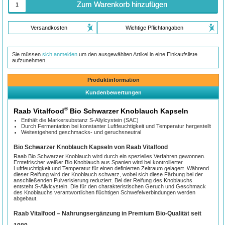
Zum Warenkorb hinzufügen
Versandkosten
Wichtige Pflichtangaben
Sie müssen
sich anmelden
um den ausgewählten Artikel in eine Einkaufsliste
aufzunehmen.
Produktinformation
Kundenbewertungen
®
Raab Vitalfood
Bio Schwarzer Knoblauch Kapseln
Enthält die Markersubstanz S-Allylcystein (SAC)
Durch Fermentation bei konstanter Luftfeuchtigkeit und Temperatur hergestellt
Weitestgehend geschmacks- und geruchsneutral
Bio Schwarzer Knoblauch Kapseln von Raab Vitalfood
Raab Bio Schwarzer Knoblauch wird durch ein spezielles Verfahren gewonnen.
Erntefrischer weißer Bio Knoblauch aus Spanien wird bei kontrollierter
Luftfeuchtigkeit und Temperatur für einen definierten Zeitraum gelagert. Während
dieser Reifung wird der Knoblauch schwarz, wobei sich diese Färbung bei der
anschließenden Pulverisierung reduziert. Bei der Reifung des Knoblauchs
entsteht S-Allylcystein. Die für den charakteristischen Geruch und Geschmack
des Knoblauchs verantwortlichen flüchtigen Schwefelverbindungen werden
abgebaut.
Raab Vitalfood – Nahrungsergänzung in Premium Bio-Qualität seit