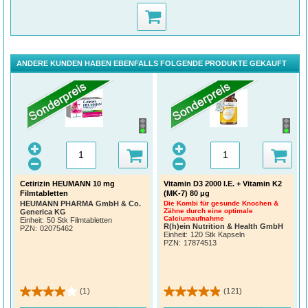
ANDERE KUNDEN HABEN EBENFALLS FOLGENDE PRODUKTE GEKAUFT
Cetirizin HEUMANN 10 mg
Vitamin D3 2000 I.E. + Vitamin K2
Filmtabletten
(MK-7) 80 μg
HEUMANN PHARMA GmbH & Co.
Die Kombi für gesunde Knochen &
Zähne durch eine optimale
Generica KG
Calciumaufnahme
Einheit:
50 Stk Filmtabletten
R(h)ein Nutrition & Health GmbH
PZN
:
02075462
Einheit:
120 Stk Kapseln
PZN
:
17874513
(1)
(121)