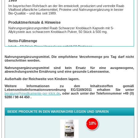
1989
Im bayerischen Rohrbach an der Ilm entwickelt, produziert und vertreibt Raab
Vitalfood pflanzliche Lebensmittel, Proteine und Nahrungsergänzung in bester
Bio-Qualität – und das seit 1989.
Produktmerkmale & Hinweise
Nahrungsergänzungsmittel Raab Schwarzer Knoblauch Kapseln mit S-
Allylcystein aus schwarzem Knoblauch Pulver, 50 Stück à 500 mg.
Netto-Füllmenge
Inhalt = 50 Stück Diese Verpackung enthält 50 Portionen.
Verzehrempfehlung
Nahrungsergänzungsmittel. Die empfohlene Verzehrmenge pro Tag darf nicht
überschritten werden.
Täglich 1 Kapsel zu einer Mahlzeit mit reichlich Flüssigkeit einnehmen.
Nahrungsergänzungsmittel sind kein Ersatz für eine ausgewogene,
abwechslungsreiche Ernährung und eine gesunde Lebensweise.
Außerhalb der Reichweite von Kindern lagern.
Weitere Informationen zu den Inhaltsstoffen gemäß
Lebensmittelinformationsverordnung EG/1169/2011 erhalten Sie unter
beratung@medikamente-per-klick.de
, oder auch unter der Telefonnummer
+49 (0)
9280 / 98 44 450
.
BEIDE PRODUKTE IN DEN WARENKORB LEGEN UND SPAREN
10%