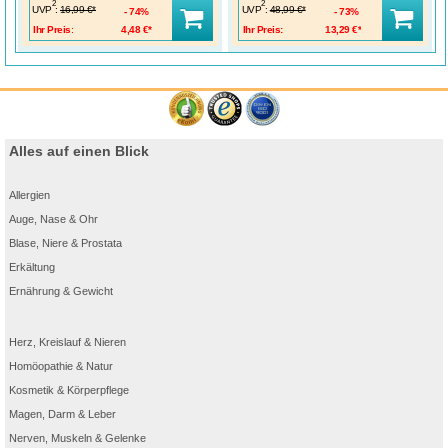
2
2
UVP
:
UVP
:
16,99 €*
48,99 €*
74%
73%
Ihr Preis:
4,48 €*
Ihr Preis:
13,29 €*
Alles auf einen Blick
Allergien
Auge, Nase & Ohr
Blase, Niere & Prostata
Erkältung
Ernährung & Gewicht
Herz, Kreislauf & Nieren
Homöopathie & Natur
Kosmetik & Körperpflege
Magen, Darm & Leber
Nerven, Muskeln & Gelenke