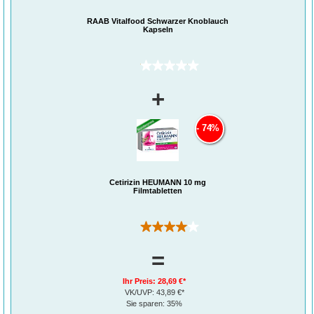
RAAB Vitalfood Schwarzer Knoblauch
Kapseln
(0)
+
74%
Cetirizin HEUMANN 10 mg
Filmtabletten
(1)
=
Ihr Preis:
28,69 €*
VK/UVP:
43,89 €*
Sie sparen:
35%