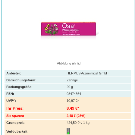
Abbildung ähnlich
Anbieter:
HERMES Arzneimittel GmbH
Darreichungsform:
Zahngel
Packungsgröße:
20
g
PZN
:
08474364
2
UVP
:
10,97 €*
Ihr Preis:
8,49 €*
Sie sparen:
2,48 €
(
23%
)
Grundpreis:
424,50 €* / 1 kg
Verfügbarkeit: