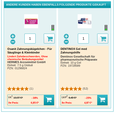
ANDERE KUNDEN HABEN EBENFALLS FOLGENDE PRODUKTE GEKAUFT
Osanit Zahnungskügelchen - Für
DENTINOX Gel med
Säuglinge & Kleinkinder
Zahnungshilfe
Lindert Zahnbeschwerden, Ohne
Dentinox Gesellschaft für
chemische Betäubungsmittel
pharmazeutische Präparate
HERMES Arzneimittel GmbH
Einheit:
10 g Gel
Einheit:
7.5 g Globuli
PZN
:
19728589
PZN
:
01296824
(1)
(52)
1
2
VK
:
UVP
:
10,97 €*
6,49 €*
38%
25%
Ihr Preis:
6,85 €*
Ihr Preis:
4,87 €*