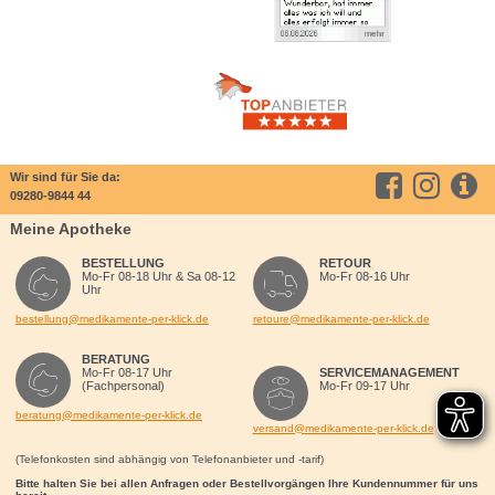
Wir sind für Sie da:
09280-9844 44
Meine Apotheke
BESTELLUNG
RETOUR
Mo-Fr 08-18 Uhr & Sa 08-12
Mo-Fr 08-16 Uhr
Uhr
bestellung@medikamente-per-klick.de
retoure@medikamente-per-klick.de
BERATUNG
Mo-Fr 08-17 Uhr
SERVICEMANAGEMENT
(Fachpersonal)
Mo-Fr 09-17 Uhr
beratung@medikamente-per-klick.de
versand@medikamente-per-klick.de
(Telefonkosten sind abhängig von Telefonanbieter und -tarif)
Bitte halten Sie bei allen Anfragen oder Bestellvorgängen Ihre Kundennummer für uns