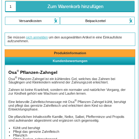
Zum Warenkorb hinzufügen
Versandkosten
Beipackzettel
Sie müssen
sich anmelden
um den ausgewählten Artikel in eine Einkaufsliste
aufzunehmen.
Produktinformation
Kundenbewertungen
®
Osa
Pflanzen-Zahngel
®
Osa
Pflanzen-Zahngel ist ein kühlendes Gel, welches das Zahnen bei
Säuglingen und Kleinkindern während der Zahnungszeit erleichtert.
Zahnen ist keine Krankheit, sondern ein normaler und natürlicher Vorgang, der
zur Kindheit gehört wie Wachsen und Laufen lernen.
®
Eine liebevolle Zahnfleischmassage mit Osa
Pflanzen-Zahngel kühlt, beruhigt
und pflegt das gereizte Zahnfleisch und erleichtert dem Kind so diese
Entwicklungsphase.
Die pflanzlichen Inhaltsstoffe Kamille, Nelke, Salbei, Pfefferminze und Propolis
sind aufeinander abgestimmt und ergänzen sich gegenseitig.
Kühlt und beruhigt
Pflegt das gereizte Zahnfleisch
Pflanzlich
Ohne Zucker, zahnschonend