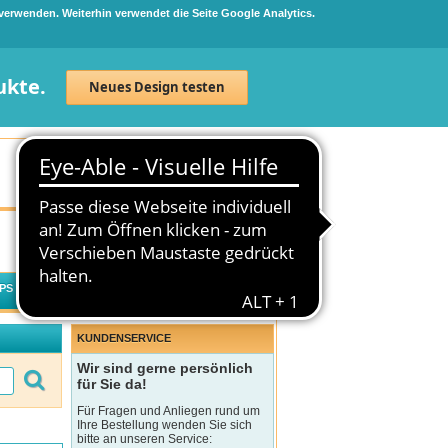
 verwenden. Weiterhin verwendet die Seite Google Analytics.
ukte.
Neues Design testen
Neuanmeldung
Anmelden
0
Artikel
0,00 €
PS
WECHSELWIRKUNGSCHECK
KUNDENSERVICE
Wir sind gerne persönlich
für Sie da!
Für Fragen und Anliegen rund um
Ihre Bestellung wenden Sie sich
bitte an unseren Service: