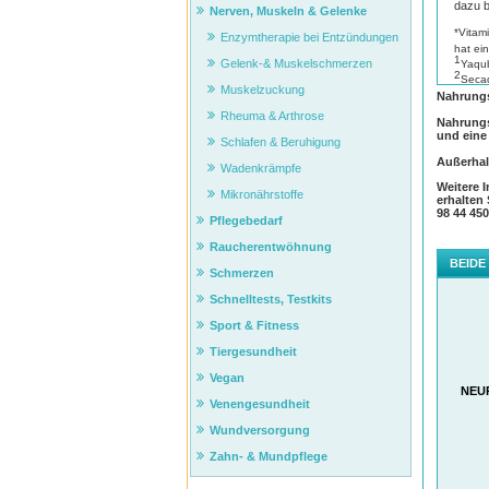
dazu b
Nerven, Muskeln & Gelenke
*Vitam
Enzymtherapie bei Entzündungen
hat ein
1
Gelenk-& Muskelschmerzen
Yaqub
2
Secad
Muskelzuckung
3
Nahrungs
Seddo
4
Terzi
Rheuma & Arthrose
Nahrungs
und eine
Schlafen & Beruhigung
Außerhal
Wadenkrämpfe
Weitere 
Mikronährstoffe
erhalten
98 44 45
Pflegebedarf
Raucherentwöhnung
BEIDE
Schmerzen
Schnelltests, Testkits
Sport & Fitness
Tiergesundheit
Vegan
NEU
Venengesundheit
Wundversorgung
Zahn- & Mundpflege