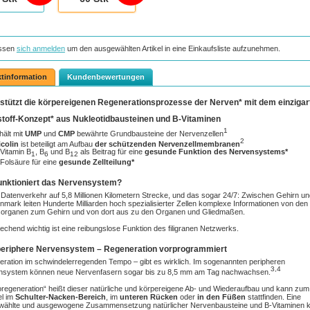
ssen
sich anmelden
um den ausgewählten Artikel in eine Einkaufsliste aufzunehmen.
tinformation
Kundenbewertungen
stützt die körpereigenen Regenerationsprozesse der Nerven* mit dem einzigar
toff-Konzept* aus Nukleotidbausteinen und B-Vitaminen
1
hält mit
UMP
und
CMP
bewährte Grundbausteine der Nervenzellen
2
icolin
ist beteiligt am Aufbau
der schützenden Nervenzellmembranen
 Vitamin B
, B
und B
als Beitrag für eine
gesunde Funktion des Nervensystems*
1
6
12
 Folsäure für eine
gesunde Zellteilung*
unktioniert das Nervensystem?
Datenverkehr auf 5,8 Millionen Kilometern Strecke, und das sogar 24/7: Zwischen Gehirn un
mark leiten Hunderte Milliarden hoch spezialisierter Zellen komplexe Informationen von den
sorganen zum Gehirn und von dort aus zu den Organen und Gliedmaßen.
echend wichtig ist eine reibungslose Funktion des filigranen Netzwerks.
eriphere Nervensystem – Regeneration vorprogrammiert
ration im schwindelerregenden Tempo – gibt es wirklich. Im sogenannten peripheren
3,4
nsystem können neue Nervenfasern sogar bis zu 8,5 mm am Tag nachwachsen.
regeneration“ heißt dieser natürliche und körpereigene Ab- und Wiederaufbau und kann zum
el im
Schulter-Nacken-Bereich
, im
unteren Rücken
oder
in den Füßen
stattfinden. Eine
wählte und ausgewogene Zusammensetzung natürlicher Nervenbausteine und B-Vitaminen 