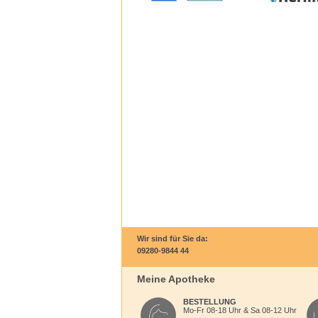
Wir sind für Sie da:
09280-9844 44
Meine Apotheke
BESTELLUNG
Mo-Fr 08-18 Uhr & Sa 08-12 Uhr