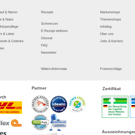
auf & Nieren
Rezepte
Markenshops
e & Natur
Themenshops
Schmerzen
Körperpflege
Infoblog
E-Rezept einlösen
m & Leber
Über uns
Glossar
skeln & Gelenke
Jobs & Karriere
FAQ
eke
Newsletter
Widerrufsformular
Freiumschläge
Partner
Zertifikat
Auszeichnunge