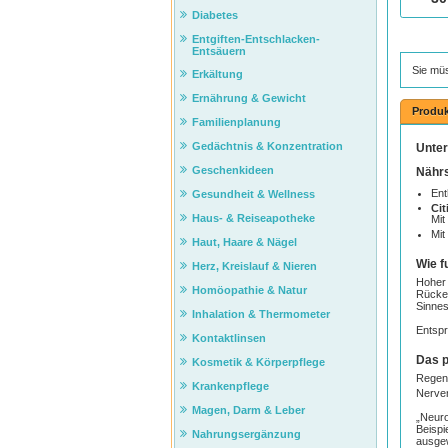
Diabetes
Entgiften-Entschlacken-
Entsäuern
Sie mü
Erkältung
Ernährung & Gewicht
Produk
Familienplanung
Gedächtnis & Konzentration
Unter
Geschenkideen
Nährs
Ent
Gesundheit & Wellness
Cit
Haus- & Reiseapotheke
Mit
Mit
Haut, Haare & Nägel
Wie f
Herz, Kreislauf & Nieren
Hoher 
Homöopathie & Natur
Rücken
Sinne
Inhalation & Thermometer
Entspr
Kontaktlinsen
Das p
Kosmetik & Körperpflege
Regene
Krankenpflege
Nerve
Magen, Darm & Leber
„Neuro
Beispi
Nahrungsergänzung
ausge