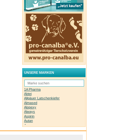
UNSERE MARKEN
1A Pharma
Abtei
Allgäuer Latschenkiefer
Almased
Alopexy
Always
Aspirin
Autan
Avene
Bachblüten-Orginal
Bepanthen
Basica