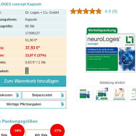
OGES concept Kapseln
4.9
(9)
:
Dr. Loges + Co. GmbH
hungsform:
Kapseln
sgröße:
60
Stk
17308127
51,90 €*
is:
37,93 €*
en:
13,97 €
(
27%
)
eis:
0,63 €* / 1 Stk
rkeit:
Zum Warenkorb hinzufügen
Abbildung ähnlich
ndkosten
Beipackzettel
Wichtige Pflichtangaben
e Packungsgrößen
34%
27%
Stk
60
Stk