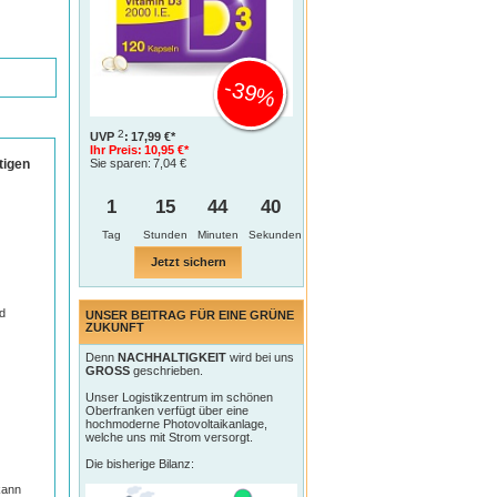
-39%
2
UVP
:
17,99 €*
Ihr Preis:
10,95 €*
tigen
Sie sparen:
7,04 €
1
15
44
40
Tag
Jetzt sichern
d
UNSER BEITRAG FÜR EINE GRÜNE
ZUKUNFT
Denn
NACHHALTIGKEIT
wird bei uns
GROSS
geschrieben.
Unser Logistikzentrum im schönen
Oberfranken verfügt über eine
hochmoderne Photovoltaikanlage,
welche uns mit Strom versorgt.
Die bisherige Bilanz:
kann