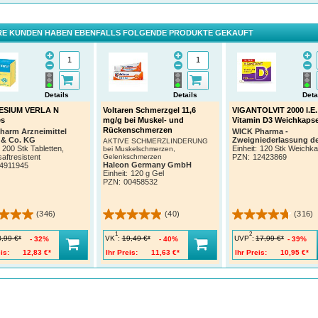
E KUNDEN HABEN EBENFALLS FOLGENDE PRODUKTE GEKAUFT
Details
Details
Deta
SIUM VERLA N
Voltaren Schmerzgel 11,6
VIGANTOLVIT 2000 I.E.
es
mg/g bei Muskel- und
Vitamin D3 Weichkaps
Rückenschmerzen
Pharm Arzneimittel
WICK Pharma -
& Co. KG
Zweigniederlassung d
AKTIVE SCHMERZLINDERUNG
200 Stk Tabletten,
Procter & Gamble Gm
Einheit:
120 Stk Weichka
bei Muskelschmerzen,
ftresistent
Gelenkschmerzen
PZN
:
12423869
Haleon Germany GmbH
4911945
Einheit:
120 g Gel
PZN
:
00458532
(346)
(40)
(316)
1
2
VK
:
UVP
:
8,99 €*
19,49 €*
17,99 €*
32%
40%
39%
is:
12,83 €*
Ihr Preis:
11,63 €*
Ihr Preis:
10,95 €*