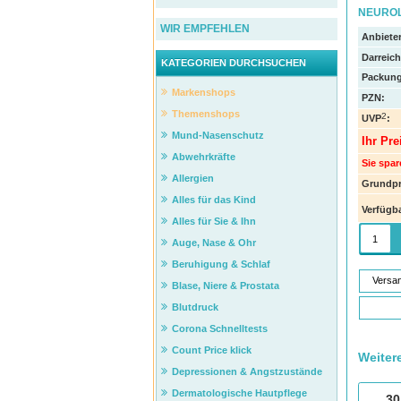
NEUROL
WIR EMPFEHLEN
Anbieter
Darreic
KATEGORIEN DURCHSUCHEN
Packung
Markenshops
PZN
:
Themenshops
2
UVP
:
Mund-Nasenschutz
Ihr Pre
Abwehrkräfte
Sie spar
Allergien
Grundpr
Alles für das Kind
Verfügba
Alles für Sie & Ihn
Auge, Nase & Ohr
Beruhigung & Schlaf
Versa
Blase, Niere & Prostata
Blutdruck
Corona Schnelltests
Count Price klick
Weiter
Depressionen & Angstzustände
Dermatologische Hautpflege
30