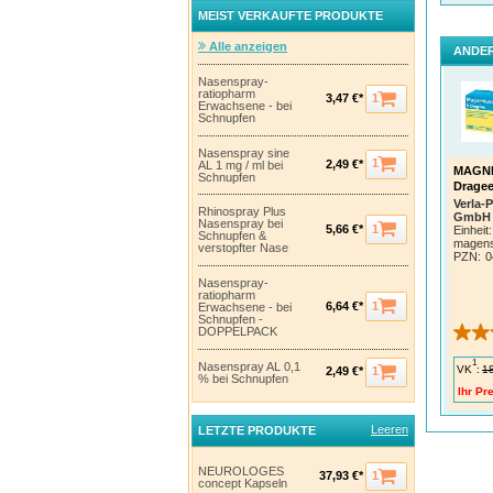
MEIST VERKAUFTE PRODUKTE
Alle anzeigen
ANDER
Nasenspray-
ratiopharm
1
3,47 €*
Erwachsene - bei
Schnupfen
Nasenspray sine
1
2,49 €*
AL 1 mg / ml bei
MAGNE
Schnupfen
Drage
Verla-
Rhinospray Plus
GmbH 
Nasenspray bei
1
5,66 €*
Einheit:
Schnupfen &
magensa
verstopfter Nase
PZN
:
0
Nasenspray-
ratiopharm
1
6,64 €*
Erwachsene - bei
Schnupfen -
DOPPELPACK
1
Nasenspray AL 0,1
VK
:
1
1
2,49 €*
% bei Schnupfen
Ihr Pre
Leeren
LETZTE PRODUKTE
NEUROLOGES
1
37,93 €*
concept Kapseln