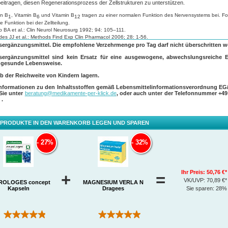
eitragen, diesen Regenerationsprozess der Zellstrukturen zu unterstützen.
in B
, Vitamin B
und Vitamin B
tragen zu einer normalen Funktion des Nervensystems bei. Fo
1
6
12
e Funktion bei der Zellteilung.
 BA et al.: Clin Neurol Neurosurg 1992; 94: 105–111.
es JJ et al.: Methods Find Exp Clin Pharmacol 2006; 28: 1-56.
ergänzungsmittel. Die empfohlene Verzehrmenge pro Tag darf nicht überschritten w
n HJ et al.: The Journal of physiology 1943; 102 (2): 191-215.
s JK et al.: Plastic andReconstructive Surgery 1991; 87 (6): 1138-1139.
ergänzungsmittel sind kein Ersatz für eine ausgewogene, abwechslungsreiche 
 gesunde Lebensweise.
b der Reichweite von Kindern lagern.
Informationen zu den Inhaltsstoffen gemäß Lebensmittelinformationsverordnung EG/
 Sie unter
beratung@medikamente-per-klick.de
, oder auch unter der Telefonnummer
+49
0
.
 PRODUKTE IN DEN WARENKORB LEGEN UND SPAREN
27%
32%
Ihr Preis:
50,76 €*
+
=
VK/UVP:
70,89 €*
ROLOGES concept
MAGNESIUM VERLA N
Kapseln
Dragees
Sie sparen:
28%
(9)
(346)