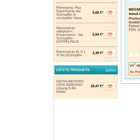
Rhinospray Plus
MAGNE
Nasenspray bei
1
5,66 €*
mmol 
Schnupfen &
verstopfter Nase
Protin
GmbH
Einheit:
Nasenspray-
PZN
:
0
ratiopharm
1
6,64 €*
Erwachsene - bei
Schnupfen -
DOPPELPACK
Nasenspray AL 0,1
1
2,49 €*
% bei Schnupfen
1
VK
:
9
Leeren
LETZTE PRODUKTE
Ihr Pre
NATRIUMHYDRO
GENCARBONAT-
1
28,47 €*
Lösung 8,4%
Köhler