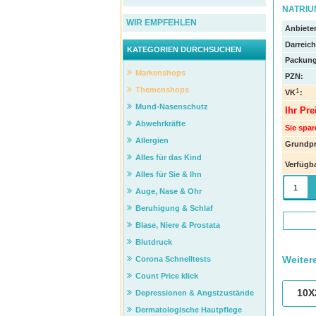
NATRIU
WIR EMPFEHLEN
Anbieter
Darreic
KATEGORIEN DURCHSUCHEN
Packung
Markenshops
PZN
:
Themenshops
1
VK
:
Mund-Nasenschutz
Ihr Pre
Abwehrkräfte
Sie spar
Allergien
Grundpr
Alles für das Kind
Verfügba
Alles für Sie & Ihn
Auge, Nase & Ohr
Beruhigung & Schlaf
Blase, Niere & Prostata
Blutdruck
Weiter
Corona Schnelltests
Count Price klick
10X
Depressionen & Angstzustände
Dermatologische Hautpflege