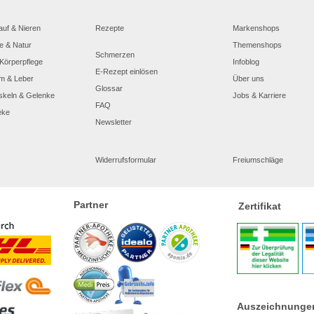
auf & Nieren
Rezepte
Markenshops
e & Natur
Themenshops
Schmerzen
Körperpflege
Infoblog
E-Rezept einlösen
m & Leber
Über uns
Glossar
skeln & Gelenke
Jobs & Karriere
FAQ
eke
Newsletter
Widerrufsformular
Freiumschläge
Partner
Zertifikat
Auszeichnunge