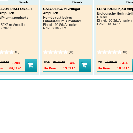
Details
Details
Deta
SIUM DIASPORAL 4
CALCULI COMP.Pflüger
SEROTONIN Injeel Amp
Ampullen
Ampullen
Biologische Heilmittel 
GmbH
a Pharmazeutische
Homöopathisches
Einheit:
10 Stk Ampullen
Laboratorium Alexander
PZN
:
01814437
50X2 ml Ampullen
Pflüger GmbH & Co. KG
Einheit:
10 Stk Ampullen
8626785
PZN
:
00895652
(0)
(0)
(0)
2
1
UVP
:
VK
:
2,99 €*
22,10 €*
27,99 €*
28%
14%
33%
is:
66,71 €*
Ihr Preis:
19,01 €*
Ihr Preis:
18,89 €*