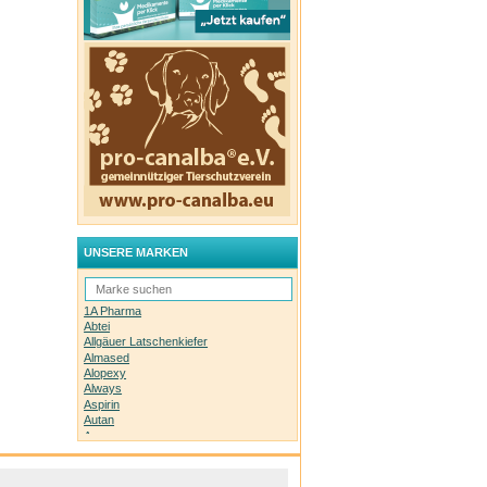
UNSERE MARKEN
1A Pharma
Abtei
Allgäuer Latschenkiefer
Almased
Alopexy
Always
Aspirin
Autan
Avene
Bachblüten-Orginal
Bepanthen
Basica