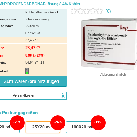
MHYDROGENCARBONAT-Lösung 8,4% Köhler
(0)
:
Köhler Pharma GmbH
hungsform:
Infusionslösung
sgröße:
25X20
ml
02782828
37,45 €*
is:
28,47 €*
en:
8,98 €
(
24%
)
eis:
56,94 €* / 1 l
rkeit:
Abbildung ähnlich
Zum Warenkorb hinzufügen
Versandkosten
e Packungsgrößen
29%
24%
19%
20
ml
25X20
ml
100X20
ml