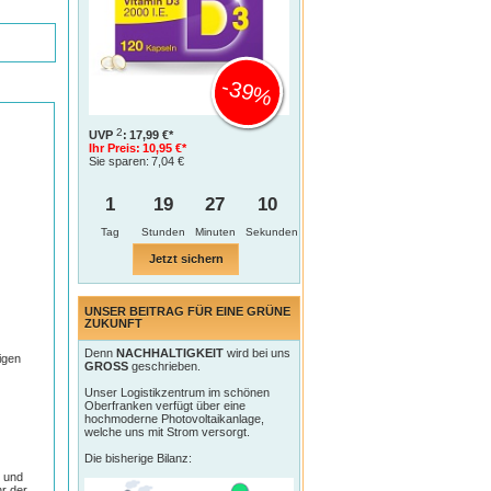
-39%
2
UVP
:
17,99 €*
Ihr Preis:
10,95 €*
Sie sparen:
7,04 €
1
19
27
9
Tag
Jetzt sichern
UNSER BEITRAG FÜR EINE GRÜNE
ZUKUNFT
Denn
NACHHALTIGKEIT
wird bei uns
igen
GROSS
geschrieben.
Unser Logistikzentrum im schönen
Oberfranken verfügt über eine
hochmoderne Photovoltaikanlage,
welche uns mit Strom versorgt.
Die bisherige Bilanz:
s und
r der