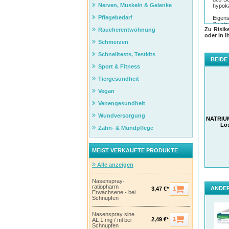
Nerven, Muskeln & Gelenke
hypoka
Pflegebedarf
Eigens
Zu ein
Zu Risik
Raucherentwöhnung
Stoffw
oder in I
Aufgru
Schmerzen
Basen-
Schnelltests, Testkits
BEIDE
Sport & Fitness
Tiergesundheit
Vegan
Venengesundheit
Wundversorgung
NATRIU
Lö
Zahn- & Mundpflege
MEIST VERKAUFTE PRODUKTE
Alle anzeigen
Nasenspray-
ratiopharm
ANDER
1
3,47 €*
Erwachsene - bei
Schnupfen
Nasenspray sine
1
2,49 €*
AL 1 mg / ml bei
Schnupfen