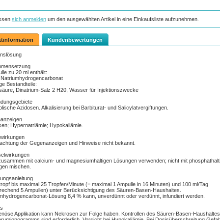
ssen
sich anmelden
um den ausgewählten Artikel in eine Einkaufsliste aufzunehmen.
tinformation
Kundenbewertungen
onslösung
mensetzung
lle zu 20 ml enthält:
 Natriumhydrogencarbonat
ge Bestandteile:
säure, Dinatrium-Salz 2 H20, Wasser für Injektionszwecke
dungsgebiete
lische Azidosen. Alkalisierung bei Barbiturat- und Salicylatvergiftungen.
anzeigen
sen; Hypernatriämie; Hypokaliämie.
wirkungen
achtung der Gegenanzeigen und Hinweise nicht bekannt.
elwirkungen
zusammen mit calcium- und magnesiumhaltigen Lösungen verwenden; nicht mit phosphathalt
gen mischen.
ungsanleitung
ropf bis maximal 25 Tropfen/Minute (= maximal 1 Ampulle in 16 Minuten) und 100 ml/Tag
rechend 5 Ampullen) unter Berücksichtigung des Säuren-Basen-Haushaltes.
mhydrogencarbonat-Lösung 8,4 % kann, unverdünnt oder verdünnt, infundiert werden.
is
nöse Applikation kann Nekrosen zur Folge haben. Kontrollen des Säuren-Basen-Haushalte
rumionogramms sind erforderlich. Vorsicht bei Hypokaliämie. Bei Dosisüberschreitung Gefah