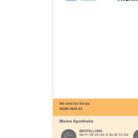
Wir sind für Sie da:
09280-9844 44
Meine Apotheke
BESTELLUNG
Mo-Fr 08-18 Uhr & Sa 08-12 Uhr