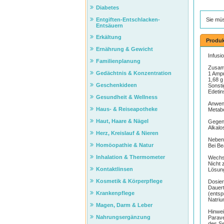
Diabetes
Sie mü
Entgiften-Entschlacken-
Entsäuern
Erkältung
Produk
Ernährung & Gewicht
Infusi
Familienplanung
Zusam
Gedächtnis & Konzentration
1 Ampu
1,68 g
Geschenkideen
Sonsti
Edetin
Gesundheit & Wellness
Anwen
Haus- & Reiseapotheke
Metabo
Haut, Haare & Nägel
Gegen
Alkalo
Herz, Kreislauf & Nieren
Neben
Homöopathie & Natur
Bei Be
Inhalation & Thermometer
Wechs
Nicht 
Kontaktlinsen
Lösun
Kosmetik & Körperpflege
Dosier
Dauert
Krankenpflege
(entsp
Natriu
Magen, Darm & Leber
Hinwe
Nahrungsergänzung
Parave
des Se