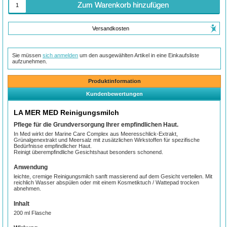
Zum Warenkorb hinzufügen
Versandkosten
Sie müssen
sich anmelden
um den ausgewählten Artikel in eine Einkaufsliste
aufzunehmen.
Produktinformation
Kundenbewertungen
LA MER MED Reinigungsmilch
Pflege für die Grundversorgung Ihrer empfindlichen Haut.
In Med wirkt der Marine Care Complex aus Meeresschlick-Extrakt,
Grünalgenextrakt und Meersalz mit zusätzlichen Wirkstoffen für spezifische
Bedürfnisse empfindlicher Haut.
Reinigt überempfindliche Gesichtshaut besonders schonend.
Anwendung
leichte, cremige Reinigungsmilch sanft massierend auf dem Gesicht verteilen. Mit
reichlich Wasser abspülen oder mit einem Kosmetiktuch / Wattepad trocken
abnehmen.
Inhalt
200 ml Flasche