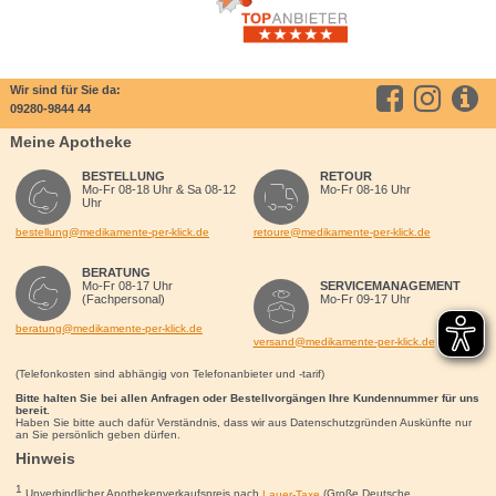
Wir sind für Sie da:
09280-9844 44
Meine Apotheke
BESTELLUNG
RETOUR
Mo-Fr 08-18 Uhr & Sa 08-12
Mo-Fr 08-16 Uhr
Uhr
bestellung@medikamente-per-klick.de
retoure@medikamente-per-klick.de
BERATUNG
Mo-Fr 08-17 Uhr
SERVICEMANAGEMENT
(Fachpersonal)
Mo-Fr 09-17 Uhr
beratung@medikamente-per-klick.de
versand@medikamente-per-klick.de
(Telefonkosten sind abhängig von Telefonanbieter und -tarif)
Bitte halten Sie bei allen Anfragen oder Bestellvorgängen Ihre Kundennummer für uns
bereit.
Haben Sie bitte auch dafür Verständnis, dass wir aus Datenschutzgründen Auskünfte nur
an Sie persönlich geben dürfen.
Hinweis
1
Unverbindlicher Apothekenverkaufspreis nach
Lauer-Taxe
(Große Deutsche