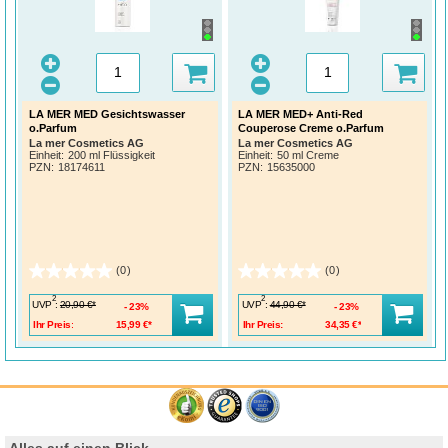
LA MER MED Gesichtswasser
LA MER MED+ Anti-Red
o.Parfum
Couperose Creme o.Parfum
La mer Cosmetics AG
La mer Cosmetics AG
Einheit:
200 ml Flüssigkeit
Einheit:
50 ml Creme
PZN
:
18174611
PZN
:
15635000
(0)
(0)
2
2
UVP
:
UVP
:
20,90 €*
44,90 €*
23%
23%
Ihr Preis:
15,99 €*
Ihr Preis:
34,35 €*