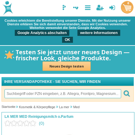
0
Cookies erleichtern die Bereitstellung unserer Dienste. Mit der Nutzung unserer
Dienste erklären Sie sich damit einverstanden, dass wir Cookies verwenden.
Weiterhin verwendet die Seite Google Analytics.
Google Analytics abschalten
weitere Informationen
OK
Testen Sie jetzt unser neues Design —
frischer Look, gleiche Produkte.
Neues Design testen
IHRE VERSANDAPOTHEKE - SIE SUCHEN, WIR FINDEN
Startseite
Kosmetik & Körperpflege
La mer
Med
LA MER MED Reinigungsmilch o.Parfum
(0)