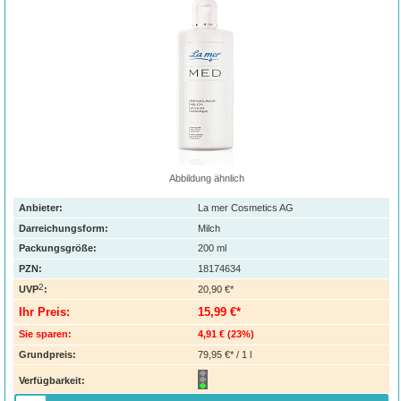
Abbildung ähnlich
Anbieter:
La mer Cosmetics AG
Darreichungsform:
Milch
Packungsgröße:
200
ml
PZN
:
18174634
2
UVP
:
20,90 €*
Ihr Preis:
15,99 €*
Sie sparen:
4,91 €
(
23%
)
Grundpreis:
79,95 €* / 1 l
Verfügbarkeit: