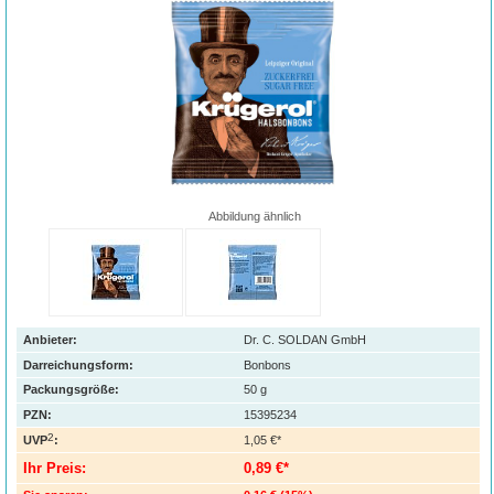
Abbildung ähnlich
Anbieter:
Dr. C. SOLDAN GmbH
Darreichungsform:
Bonbons
Packungsgröße:
50
g
PZN
:
15395234
2
UVP
:
1,05 €*
Ihr Preis:
0,89 €*