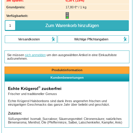
Sie sparen:
0,16 €
(
15%
)
Grundpreis:
17,80 €* / 1 kg
Verfügbarkeit:
Zum Warenkorb hinzufügen
Versandkosten
Wichtige Pflichtangaben
Sie müssen
sich anmelden
um den ausgewählten Artikel in eine Einkaufsliste
aufzunehmen.
Produktinformation
Kundenbewertungen
®
Echte Krügerol
zuckerfrei
Frischer und traditioneller Genuss
Echte Krügerol Halsbonbons sind dank ihres angenehm frischen und
einzigartigen Geschmacks das ganze Jahr über beliebt und geschätzt.
Zutaten:
Süßungsmittel: Isomalt, Sucralose; Säuerungsmittel: Citronensäure; natürliches
Birnenaroma; Menthol; Öle (Pfefferminze, Salbei, Latschenkiefer, Kampfer, Anis)