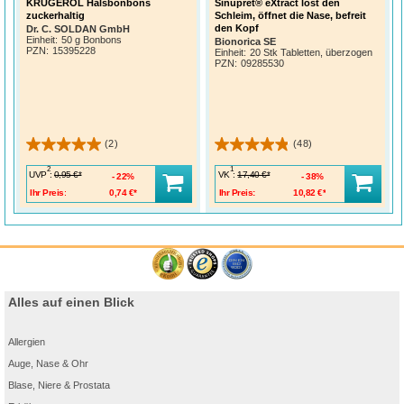
KRÜGEROL Halsbonbons
Sinupret® eXtract löst den
zuckerhaltig
Schleim, öffnet die Nase, befreit
den Kopf
Dr. C. SOLDAN GmbH
Einheit:
50 g Bonbons
Bionorica SE
PZN
:
15395228
Einheit:
20 Stk Tabletten, überzogen
PZN
:
09285530
(2)
(48)
2
1
UVP
:
VK
:
0,95 €*
17,40 €*
22%
38%
Ihr Preis:
0,74 €*
Ihr Preis:
10,82 €*
Alles auf einen Blick
Allergien
Auge, Nase & Ohr
Blase, Niere & Prostata