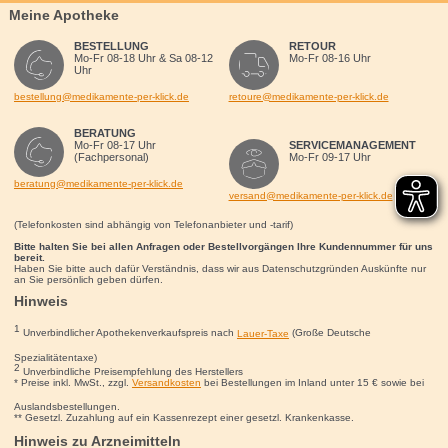
Meine Apotheke
BESTELLUNG
RETOUR
Mo-Fr 08-18 Uhr & Sa 08-12
Mo-Fr 08-16 Uhr
Uhr
bestellung@medikamente-per-klick.de
retoure@medikamente-per-klick.de
BERATUNG
Mo-Fr 08-17 Uhr
SERVICEMANAGEMENT
(Fachpersonal)
Mo-Fr 09-17 Uhr
beratung@medikamente-per-klick.de
versand@medikamente-per-klick.de
(Telefonkosten sind abhängig von Telefonanbieter und -tarif)
Bitte halten Sie bei allen Anfragen oder Bestellvorgängen Ihre Kundennummer für uns
bereit.
Haben Sie bitte auch dafür Verständnis, dass wir aus Datenschutzgründen Auskünfte nur
an Sie persönlich geben dürfen.
Hinweis
1
Unverbindlicher Apothekenverkaufspreis nach
Lauer-Taxe
(Große Deutsche
Spezialitätentaxe)
2
Unverbindliche Preisempfehlung des Herstellers
* Preise inkl. MwSt., zzgl.
Versandkosten
bei Bestellungen im Inland unter 15
€
sowie bei
Auslandsbestellungen.
** Gesetzl. Zuzahlung auf ein Kassenrezept einer gesetzl. Krankenkasse.
Hinweis zu Arzneimitteln