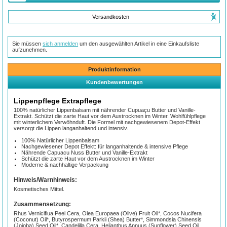
Versandkosten
Sie müssen
sich anmelden
um den ausgewählten Artikel in eine Einkaufsliste
aufzunehmen.
Produktinformation
Kundenbewertungen
Lippenpflege Extrapflege
100% natürlicher Lippenbalsam mit nährender Cupuaçu Butter und Vanille-
Extrakt. Schützt die zarte Haut vor dem Austrocknen im Winter. Wohlfühlpflege
mit winterlichem Verwöhnduft. Die Formel mit nachgewiesenem Depot-Effekt
versorgt die Lippen langanhaltend und intensiv.
100% Natürlicher Lippenbalsam
Nachgewiesener Depot Effekt: für langanhaltende & intensive Pflege
Nährende Capuacu Nuss Butter und Vanille-Extrakt
Schützt die zarte Haut vor dem Austrocknen im Winter
Moderne & nachhaltige Verpackung
Hinweis/Warnhinweis:
Kosmetisches Mittel.
Zusammensetzung:
Rhus Verniciflua Peel Cera, Olea Europaea (Olive) Fruit Oil*, Cocos Nucifera
(Coconut) Oil*, Butyrospermum Parkii (Shea) Butter*, Simmondsia Chinensis
(Jojoba) Seed Oil*, Candelilla Cera, Helianthus Annuus (Sunflower) Seed Oil,