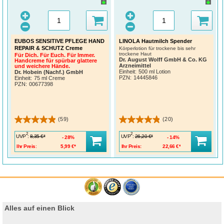
EUBOS SENSITIVE PFLEGE HAND
LINOLA Hautmilch Spender
REPAIR & SCHUTZ Creme
Körperlotion für trockene bis sehr
trockene Haut
Für Dich. Für Euch. Für Immer.
Dr. August Wolff GmbH & Co. KG
Handcreme für spürbar glattere
Arzneimittel
und weichere Hände.
Einheit:
500 ml Lotion
Dr. Hobein (Nachf.) GmbH
PZN
:
14445846
Einheit:
75 ml Creme
PZN
:
00677398
(59)
(20)
2
2
UVP
:
UVP
:
8,35 €*
26,20 €*
28%
14%
Ihr Preis:
5,99 €*
Ihr Preis:
22,66 €*
Alles auf einen Blick