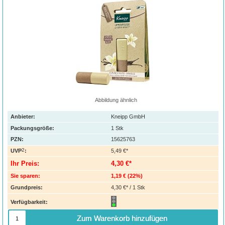
Abbildung ähnlich
Anbieter:
Kneipp GmbH
Packungsgröße:
1
Stk
PZN
:
15625763
2
UVP
:
5,49 €*
Ihr Preis:
4,30 €*
Sie sparen:
1,19 €
(
22%
)
Grundpreis:
4,30 €* / 1 Stk
Verfügbarkeit:
Zum Warenkorb hinzufügen