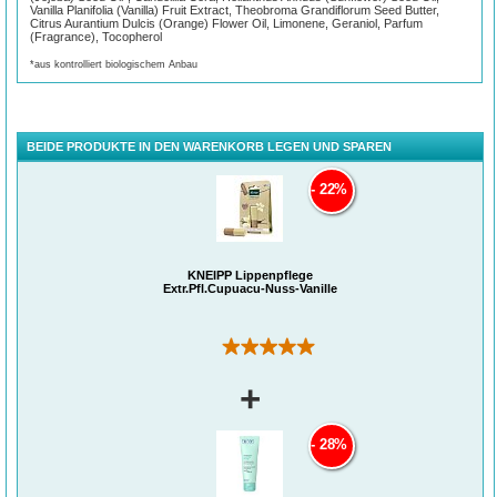
Vanilla Planifolia (Vanilla) Fruit Extract, Theobroma Grandiflorum Seed Butter,
Citrus Aurantium Dulcis (Orange) Flower Oil, Limonene, Geraniol, Parfum
(Fragrance), Tocopherol
*aus kontrolliert biologischem Anbau
BEIDE PRODUKTE IN DEN WARENKORB LEGEN UND SPAREN
22%
KNEIPP Lippenpflege
Extr.Pfl.Cupuacu-Nuss-Vanille
(7)
+
28%