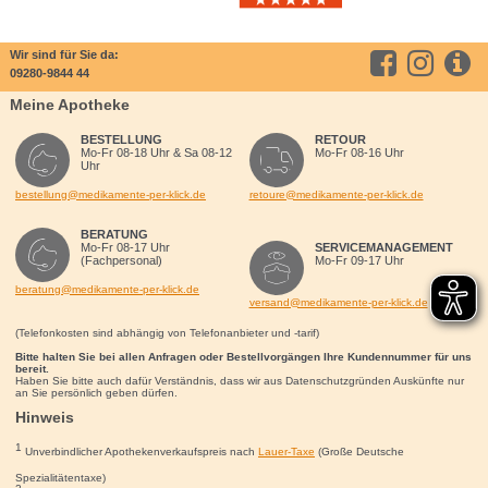
Wir sind für Sie da:
09280-9844 44
Meine Apotheke
BESTELLUNG
RETOUR
Mo-Fr 08-18 Uhr & Sa 08-12
Mo-Fr 08-16 Uhr
Uhr
bestellung@medikamente-per-klick.de
retoure@medikamente-per-klick.de
BERATUNG
Mo-Fr 08-17 Uhr
SERVICEMANAGEMENT
(Fachpersonal)
Mo-Fr 09-17 Uhr
beratung@medikamente-per-klick.de
versand@medikamente-per-klick.de
(Telefonkosten sind abhängig von Telefonanbieter und -tarif)
Bitte halten Sie bei allen Anfragen oder Bestellvorgängen Ihre Kundennummer für uns
bereit.
Haben Sie bitte auch dafür Verständnis, dass wir aus Datenschutzgründen Auskünfte nur
an Sie persönlich geben dürfen.
Hinweis
1
Unverbindlicher Apothekenverkaufspreis nach
Lauer-Taxe
(Große Deutsche
Spezialitätentaxe)