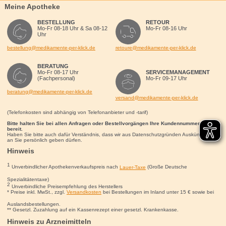
Meine Apotheke
BESTELLUNG
RETOUR
Mo-Fr 08-18 Uhr & Sa 08-12
Mo-Fr 08-16 Uhr
Uhr
bestellung@medikamente-per-klick.de
retoure@medikamente-per-klick.de
BERATUNG
Mo-Fr 08-17 Uhr
SERVICEMANAGEMENT
(Fachpersonal)
Mo-Fr 09-17 Uhr
beratung@medikamente-per-klick.de
versand@medikamente-per-klick.de
(Telefonkosten sind abhängig von Telefonanbieter und -tarif)
Bitte halten Sie bei allen Anfragen oder Bestellvorgängen Ihre Kundennummer für uns
bereit.
Haben Sie bitte auch dafür Verständnis, dass wir aus Datenschutzgründen Auskünfte nur
an Sie persönlich geben dürfen.
Hinweis
1
Unverbindlicher Apothekenverkaufspreis nach
Lauer-Taxe
(Große Deutsche
Spezialitätentaxe)
2
Unverbindliche Preisempfehlung des Herstellers
* Preise inkl. MwSt., zzgl.
Versandkosten
bei Bestellungen im Inland unter 15
€
sowie bei
Auslandsbestellungen.
** Gesetzl. Zuzahlung auf ein Kassenrezept einer gesetzl. Krankenkasse.
Hinweis zu Arzneimitteln