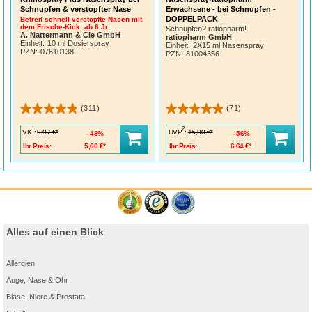
Schnupfen & verstopfter Nase
Erwachsene - bei Schnupfen -
DOPPELPACK
Befreit schnell verstopfte Nasen mit
dem Frische-Kick, ab 6 Jr.
Schnupfen? ratiopharm!
A. Nattermann & Cie GmbH
ratiopharm GmbH
Einheit:
10 ml Dosierspray
Einheit:
2X15 ml Nasenspray
PZN
:
07610138
PZN
:
81004356
(311)
(71)
1
2
VK
:
UVP
:
9,97 €*
15,00 €*
43%
56%
Ihr Preis:
5,66 €*
Ihr Preis:
6,64 €*
Alles auf einen Blick
Allergien
Auge, Nase & Ohr
Blase, Niere & Prostata