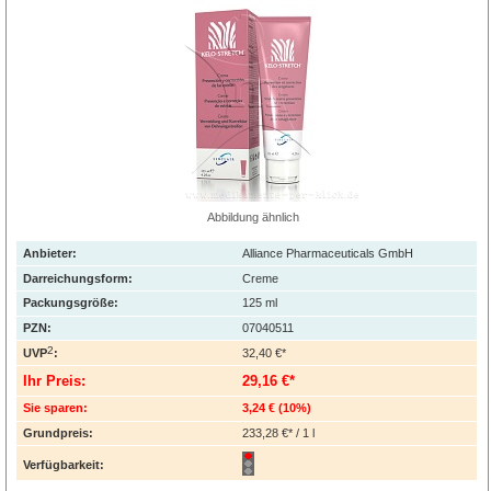
Abbildung ähnlich
Anbieter:
Alliance Pharmaceuticals GmbH
Darreichungsform:
Creme
Packungsgröße:
125
ml
PZN
:
07040511
2
UVP
:
32,40 €*
Ihr Preis:
29,16 €*
Sie sparen:
3,24 €
(
10%
)
Grundpreis:
233,28 €* / 1 l
Verfügbarkeit: