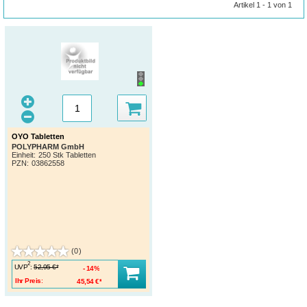
Artikel 1 - 1 von 1
OYO Tabletten
POLYPHARM GmbH
Einheit:
250 Stk Tabletten
PZN
:
03862558
(0)
2
UVP
:
52,95 €*
14%
Ihr Preis:
45,54 €*