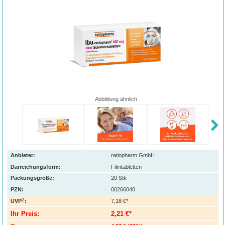
Abbildung ähnlich
Anbieter:
ratiopharm GmbH
Darreichungsform:
Filmtabletten
Packungsgröße:
20
Stk
PZN
:
00266040
2
UVP
:
7,18 €*
Ihr Preis:
2,21 €*