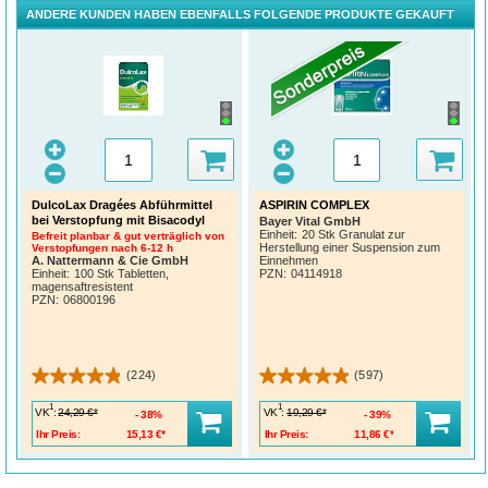
ANDERE KUNDEN HABEN EBENFALLS FOLGENDE PRODUKTE GEKAUFT
DulcoLax Dragées Abführmittel
ASPIRIN COMPLEX
bei Verstopfung mit Bisacodyl
Bayer Vital GmbH
Einheit:
20 Stk Granulat zur
Befreit planbar & gut verträglich von
Herstellung einer Suspension zum
Verstopfungen nach 6-12 h
A. Nattermann & Cie GmbH
Einnehmen
Einheit:
100 Stk Tabletten,
PZN
:
04114918
magensaftresistent
PZN
:
06800196
(224)
(597)
1
1
VK
:
VK
:
24,29 €*
19,29 €*
38%
39%
Ihr Preis:
15,13 €*
Ihr Preis:
11,86 €*