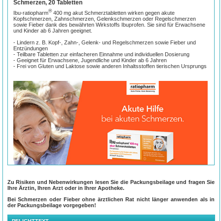
Schmerzen, 20 Tabletten
®
Ibu-ratiopharm
400 mg akut Schmerztabletten wirken gegen akute
Kopfschmerzen, Zahnschmerzen, Gelenkschmerzen oder Regelschmerzen
sowie Fieber dank des bewährten Wirkstoffs Ibuprofen. Sie sind für Erwachsene
und Kinder ab 6 Jahren geeignet.
- Lindern z. B. Kopf-, Zahn-, Gelenk- und Regelschmerzen sowie Fieber und
Entzündungen
- Teilbare Tabletten zur einfacheren Einnahme und individuellen Dosierung
- Geeignet für Erwachsene, Jugendliche und Kinder ab 6 Jahren
- Frei von Gluten und Laktose sowie anderen Inhaltsstoffen tierischen Ursprungs
Akute Schmerzen und Fieber hemmen
Zu Risiken und Nebenwirkungen lesen Sie die Packungsbeilage und fragen Sie
Ihre Ärztin, Ihren Arzt oder in Ihrer Apotheke.
Der Alltag wird oft zur Herausforderung, sobald man alles unter einen Hut kriegen
muss. Kommen dann noch Schmerzen hinzu, wird es schwierig, alle Aufgaben zu
Bei Schmerzen oder Fieber ohne ärztlichen Rat nicht länger anwenden als in
bewältigen. Bei der effektiven Behandlung von leichten bis mäßigen Schmerzen
der Packungsbeilage vorgegeben!
und Fieber hat sich der Wirkstoff Ibuprofen bewährt. Er lindert den Schmerz,
hemmt die Entzündung und senkt das Fieber.