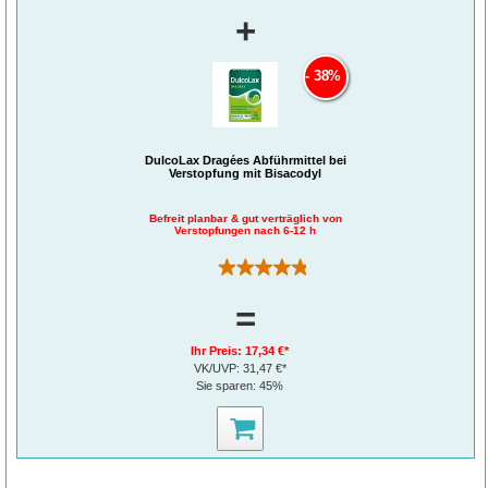
Der Wirkstoff Ibuprofen lindert Entzündungen und Schmerzen auch in Muskeln
+
®
und Gelenken. Ibu-ratiopharm
400 mg akut Schmerztabletten sind gut
verträglich und laktose- sowie glutenfrei. Außerdem enthalten sie keine
Inhaltsstoffe tierischen Ursprungs.
38%
DulcoLax Dragées Abführmittel bei
Verstopfung mit Bisacodyl
Befreit planbar & gut verträglich von
Verstopfungen nach 6-12 h
(224)
=
Ihr Preis:
17,34 €*
VK/UVP:
31,47 €*
Sie sparen:
45%