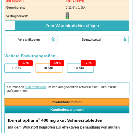
Sie sparen:
4,97 €
(
69%
)
Grundpreis:
0,11 €* / 1 Stk
Verfügbarkeit:
Zum Warenkorb hinzufügen
Versandkosten
Beipackzettel
Weitere Packungsgrößen
69%
69%
70%
10
Stk
20
Stk
50
Stk
Sie müssen
sich anmelden
um den ausgewählten Artikel in eine Einkaufsliste
aufzunehmen.
Produktinformation
Kundenbewertungen
®
Ibu-ratiopharm
400 mg akut Schmerztabletten
mit dem Wirkstoff Ibuprofen zur effektiven Behandlung von akuten