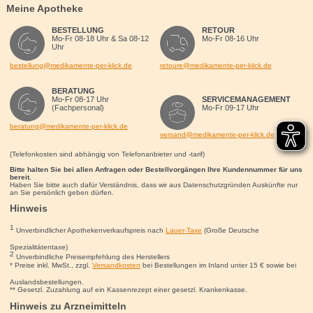
Meine Apotheke
BESTELLUNG
RETOUR
Mo-Fr 08-18 Uhr & Sa 08-12
Mo-Fr 08-16 Uhr
Uhr
bestellung@medikamente-per-klick.de
retoure@medikamente-per-klick.de
BERATUNG
Mo-Fr 08-17 Uhr
SERVICEMANAGEMENT
(Fachpersonal)
Mo-Fr 09-17 Uhr
beratung@medikamente-per-klick.de
versand@medikamente-per-klick.de
(Telefonkosten sind abhängig von Telefonanbieter und -tarif)
Bitte halten Sie bei allen Anfragen oder Bestellvorgängen Ihre Kundennummer für uns
bereit.
Haben Sie bitte auch dafür Verständnis, dass wir aus Datenschutzgründen Auskünfte nur
an Sie persönlich geben dürfen.
Hinweis
1
Unverbindlicher Apothekenverkaufspreis nach
Lauer-Taxe
(Große Deutsche
Spezialitätentaxe)
2
Unverbindliche Preisempfehlung des Herstellers
* Preise inkl. MwSt., zzgl.
Versandkosten
bei Bestellungen im Inland unter 15
€
sowie bei
Auslandsbestellungen.
** Gesetzl. Zuzahlung auf ein Kassenrezept einer gesetzl. Krankenkasse.
Hinweis zu Arzneimitteln