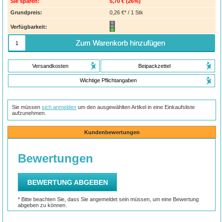
Sie sparen:
5,70 €
(
26%
)
Grundpreis:
0,26 €* / 1 Stk
Verfügbarkeit:
Zum Warenkorb hinzufügen
Versandkosten
Beipackzettel
Wichtige Pflichtangaben
Sie müssen
sich anmelden
um den ausgewählten Artikel in eine Einkaufsliste
aufzunehmen.
Kundenbewertungen