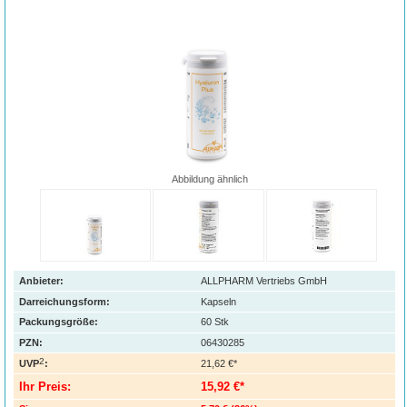
Abbildung ähnlich
Anbieter:
ALLPHARM Vertriebs GmbH
Darreichungsform:
Kapseln
Packungsgröße:
60
Stk
PZN
:
06430285
2
UVP
:
21,62 €*
Ihr Preis:
15,92 €*