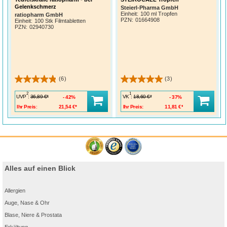
Gelenkschmerz
Steierl-Pharma GmbH
Einheit:
100 ml Tropfen
ratiopharm GmbH
PZN
:
01664908
Einheit:
100 Stk Filmtabletten
PZN
:
02940730
(6)
(3)
2
1
UVP
:
VK
:
36,89 €*
18,60 €*
42%
37%
Ihr Preis:
21,54 €*
Ihr Preis:
11,81 €*
Alles auf einen Blick
Allergien
Auge, Nase & Ohr
Blase, Niere & Prostata