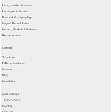
Herz, Kreislauf & Nieren
Homöopathie & Natur
Kosmetik & Körperpflege
Magen, Darm & Leber
Nerven, Muskeln & Gelenke
Reiseapotheke
Rezepte
Schmerzen
E-Rezept einlösen
Glossar
FAQ
Newsletter
Markenshops
Themenshops
Infoblog
Über uns