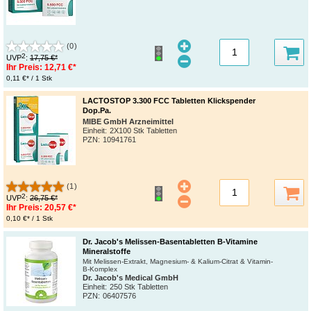
(0)
2
UVP
:
17,75 €*
Ihr Preis:
12,71 €*
0,11 €* / 1 Stk
LACTOSTOP 3.300 FCC Tabletten Klickspender
Dop.Pa.
MIBE GmbH Arzneimittel
Einheit:
2X100 Stk Tabletten
PZN
:
10941761
(1)
2
UVP
:
26,75 €*
Ihr Preis:
20,57 €*
0,10 €* / 1 Stk
Dr. Jacob's Melissen-Basentabletten B-Vitamine
Mineralstoffe
Mit Melissen-Extrakt, Magnesium- & Kalium-Citrat & Vitamin-
B-Komplex
Dr. Jacob's Medical GmbH
Einheit:
250 Stk Tabletten
PZN
:
06407576