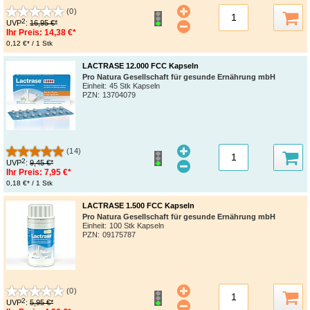
(0)
2
UVP
:
16,95 €*
Ihr Preis:
14,38 €*
0,12 €* / 1 Stk
LACTRASE 12.000 FCC Kapseln
Pro Natura Gesellschaft für gesunde Ernährung mbH
Einheit:
45 Stk Kapseln
PZN
:
13704079
(14)
2
UVP
:
9,45 €*
Ihr Preis:
7,95 €*
0,18 €* / 1 Stk
LACTRASE 1.500 FCC Kapseln
Pro Natura Gesellschaft für gesunde Ernährung mbH
Einheit:
100 Stk Kapseln
PZN
:
09175787
(0)
2
UVP
:
5,95 €*