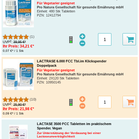
Für Vegetarier geeignet
Pro Natura Gesellschaft für gesunde Ernährung mbH
Einheit:
480 Stk Tabletten
PZN
:
12412794
(1)
2
UVP
:
39,95 €*
Ihr Preis:
34,21 €*
0,07 €* / 1 Stk
LACTRASE 6.000 FCC Tbl.im Klickspender
Doppelpack
Für Vegetarier geeignet
Pro Natura Gesellschaft für gesunde Ernährung mbH
Einheit:
2X120 Stk Tabletten
PZN
:
10950145
(10)
2
UVP
:
25,90 €*
Ihr Preis:
21,98 €*
0,09 €* / 1 Stk
LACTASE 3500 FCC Tabletten im praktischem
Spender. Vegan
Zur Unterstützung der Verdauung bei einer
Lactoseunverträglichkeit