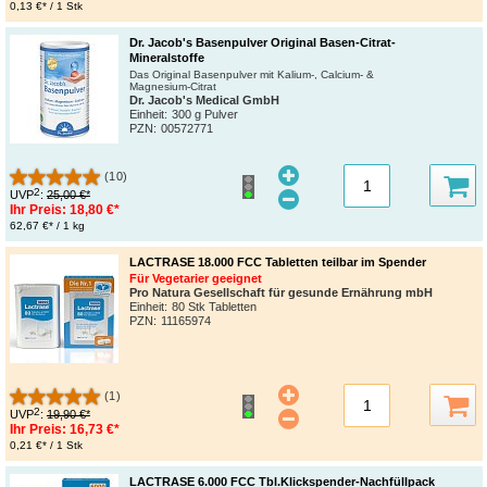
0,13 €* / 1 Stk
Dr. Jacob's Basenpulver Original Basen-Citrat-
Mineralstoffe
Das Original Basenpulver mit Kalium-, Calcium- &
Magnesium-Citrat
Dr. Jacob's Medical GmbH
Einheit:
300 g Pulver
PZN
:
00572771
(10)
2
UVP
:
25,00 €*
Ihr Preis:
18,80 €*
62,67 €* / 1 kg
LACTRASE 18.000 FCC Tabletten teilbar im Spender
Für Vegetarier geeignet
Pro Natura Gesellschaft für gesunde Ernährung mbH
Einheit:
80 Stk Tabletten
PZN
:
11165974
(1)
2
UVP
:
19,90 €*
Ihr Preis:
16,73 €*
0,21 €* / 1 Stk
LACTRASE 6.000 FCC Tbl.Klickspender-Nachfüllpack