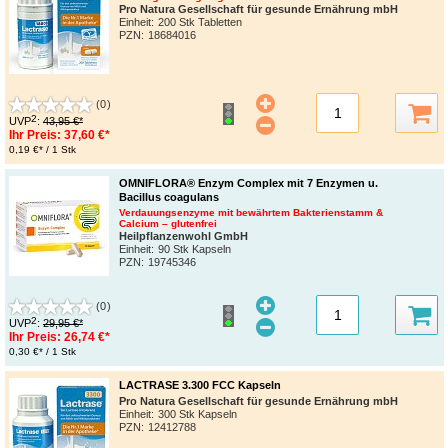
Pro Natura Gesellschaft für gesunde Ernährung mbH
Einheit:
200 Stk Tabletten
PZN
:
18684016
(0)
2
UVP
:
43,95 €*
Ihr Preis:
37,60 €*
0,19 €* / 1 Stk
OMNIFLORA® Enzym Complex mit 7 Enzymen u.
Bacillus coagulans
Verdauungsenzyme mit bewährtem Bakterienstamm &
Calcium – glutenfrei
Heilpflanzenwohl GmbH
Einheit:
90 Stk Kapseln
PZN
:
19745346
(0)
2
UVP
:
29,95 €*
Ihr Preis:
26,74 €*
0,30 €* / 1 Stk
LACTRASE 3.300 FCC Kapseln
Pro Natura Gesellschaft für gesunde Ernährung mbH
Einheit:
300 Stk Kapseln
PZN
:
12412788