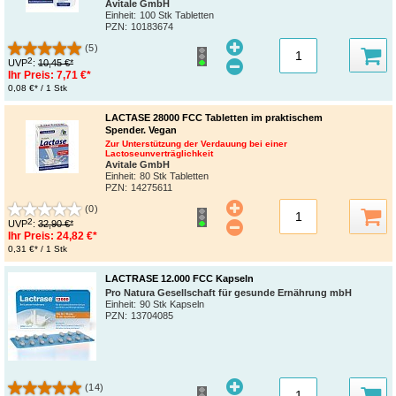
Avitale GmbH
Einheit:
100 Stk Tabletten
PZN
:
10183674
(5)
2
UVP
:
10,45 €*
Ihr Preis:
7,71 €*
0,08 €* / 1 Stk
LACTASE 28000 FCC Tabletten im praktischem
Spender. Vegan
Zur Unterstützung der Verdauung bei einer
Lactoseunverträglichkeit
Avitale GmbH
Einheit:
80 Stk Tabletten
PZN
:
14275611
(0)
2
UVP
:
32,90 €*
Ihr Preis:
24,82 €*
0,31 €* / 1 Stk
LACTRASE 12.000 FCC Kapseln
Pro Natura Gesellschaft für gesunde Ernährung mbH
Einheit:
90 Stk Kapseln
PZN
:
13704085
(14)