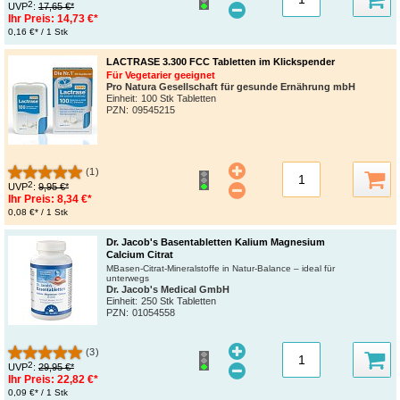
2
UVP
:
17,65 €*
Ihr Preis:
14,73 €*
0,16 €* / 1 Stk
LACTRASE 3.300 FCC Tabletten im Klickspender
Für Vegetarier geeignet
Pro Natura Gesellschaft für gesunde Ernährung mbH
Einheit:
100 Stk Tabletten
PZN
:
09545215
(1)
2
UVP
:
9,95 €*
Ihr Preis:
8,34 €*
0,08 €* / 1 Stk
Dr. Jacob's Basentabletten Kalium Magnesium
Calcium Citrat
MBasen-Citrat-Mineralstoffe in Natur-Balance – ideal für
unterwegs
Dr. Jacob's Medical GmbH
Einheit:
250 Stk Tabletten
PZN
:
01054558
(3)
2
UVP
:
29,95 €*
Ihr Preis:
22,82 €*
0,09 €* / 1 Stk