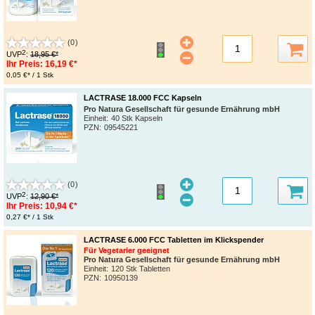
(0)
2
UVP
:
18,95 €*
Ihr Preis:
16,19 €*
0,05 €* / 1 Stk
LACTRASE 18.000 FCC Kapseln
Pro Natura Gesellschaft für gesunde Ernährung mbH
Einheit:
40 Stk Kapseln
PZN
:
09545221
(0)
2
UVP
:
12,90 €*
Ihr Preis:
10,94 €*
0,27 €* / 1 Stk
LACTRASE 6.000 FCC Tabletten im Klickspender
Für Vegetarier geeignet
Pro Natura Gesellschaft für gesunde Ernährung mbH
Einheit:
120 Stk Tabletten
PZN
:
10950139