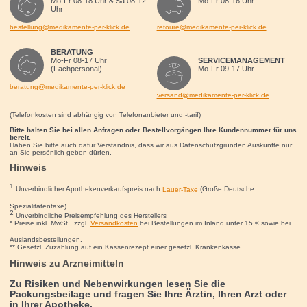
Mo-Fr 08-18 Uhr & Sa 08-12
Mo-Fr 08-16 Uhr
Uhr
bestellung@medikamente-per-klick.de
retoure@medikamente-per-klick.de
BERATUNG
Mo-Fr 08-17 Uhr
SERVICEMANAGEMENT
(Fachpersonal)
Mo-Fr 09-17 Uhr
beratung@medikamente-per-klick.de
versand@medikamente-per-klick.de
(Telefonkosten sind abhängig von Telefonanbieter und -tarif)
Bitte halten Sie bei allen Anfragen oder Bestellvorgängen Ihre Kundennummer für uns
bereit.
Haben Sie bitte auch dafür Verständnis, dass wir aus Datenschutzgründen Auskünfte nur
an Sie persönlich geben dürfen.
Hinweis
1
Unverbindlicher Apothekenverkaufspreis nach
Lauer-Taxe
(Große Deutsche
Spezialitätentaxe)
2
Unverbindliche Preisempfehlung des Herstellers
* Preise inkl. MwSt., zzgl.
Versandkosten
bei Bestellungen im Inland unter 15
€
sowie bei
Auslandsbestellungen.
** Gesetzl. Zuzahlung auf ein Kassenrezept einer gesetzl. Krankenkasse.
Hinweis zu Arzneimitteln
Zu Risiken und Nebenwirkungen lesen Sie die
Packungsbeilage und fragen Sie Ihre Ärztin, Ihren Arzt oder
in Ihrer Apotheke.