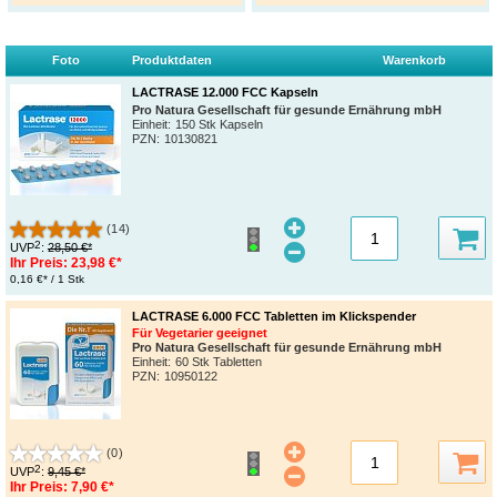
Foto
Produktdaten
Warenkorb
LACTRASE 12.000 FCC Kapseln
Pro Natura Gesellschaft für gesunde Ernährung mbH
Einheit:
150 Stk Kapseln
PZN
:
10130821
(14)
2
UVP
:
28,50 €*
Ihr Preis:
23,98 €*
0,16 €* / 1 Stk
LACTRASE 6.000 FCC Tabletten im Klickspender
Für Vegetarier geeignet
Pro Natura Gesellschaft für gesunde Ernährung mbH
Einheit:
60 Stk Tabletten
PZN
:
10950122
(0)
2
UVP
:
9,45 €*
Ihr Preis:
7,90 €*