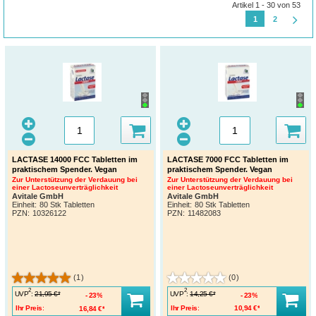
Artikel 1 - 30 von 53
1
2
LACTASE 14000 FCC Tabletten im
LACTASE 7000 FCC Tabletten im
praktischem Spender. Vegan
praktischem Spender. Vegan
Zur Unterstützung der Verdauung bei
Zur Unterstützung der Verdauung bei
einer Lactoseunverträglichkeit
einer Lactoseunverträglichkeit
Avitale GmbH
Avitale GmbH
Einheit:
80 Stk Tabletten
Einheit:
80 Stk Tabletten
PZN
:
10326122
PZN
:
11482083
(1)
(0)
2
2
UVP
:
UVP
:
21,95 €*
14,25 €*
23%
23%
Ihr Preis:
16,84 €*
Ihr Preis:
10,94 €*