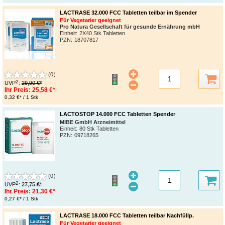
LACTRASE 32.000 FCC Tabletten teilbar im Spender
Für Vegetarier geeignet
Pro Natura Gesellschaft für gesunde Ernährung mbH
Einheit:
2X40 Stk Tabletten
PZN
:
18707817
(0)
2
UVP
:
29,90 €*
Ihr Preis:
25,58 €*
0,32 €* / 1 Stk
LACTOSTOP 14.000 FCC Tabletten Spender
MIBE GmbH Arzneimittel
Einheit:
80 Stk Tabletten
PZN
:
09718265
(0)
2
UVP
:
27,75 €*
Ihr Preis:
21,30 €*
0,27 €* / 1 Stk
LACTRASE 18.000 FCC Tabletten teilbar Nachfüllp.
Für Vegetarier geeignet