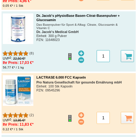
Ihr Preis:
4,96 €*
0,05 €* / 1 Stk
Dr. Jacob's pHysioBase Basen-Citrat-Basenpulver +
Glucosamin
Das Basenpulver für Sport & Alltag: Citrate, Glucosamin &
Vitamin C
Dr. Jacob's Medical GmbH
Einheit:
300 g Pulver
PZN
:
11648023
(8)
2
UVP
:
22,50 €*
Ihr Preis:
17,03 €*
56,77 €* / 1 kg
LACTRASE 6.000 FCC Kapseln
Pro Natura Gesellschaft für gesunde Ernährung mbH
Einheit:
100 Stk Kapseln
PZN
:
09545296
(2)
2
UVP
:
13,95 €*
Ihr Preis:
11,83 €*
0,12 €* / 1 Stk