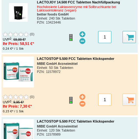
LACTOJOY 14.500 FCC Tabletten Nachfüllpackung
Hochdosierte Laktaseenzyme mit Sollbruchkante bei
Laktoseintoleranz (vegan)
better foods GmbH
Einheit:
240 Stk Tabletten
PZN
:
13423446
(0)
2
UVP
:
69,99 €*
Ihr Preis:
58,51 €*
0,24 €* / 1 Stk
LACTOSTOP 5.500 FCC Tabletten Klickspender
MIBE GmbH Arzneimittel
Einheit:
50 Stk Tabletten
PZN
:
11578972
(0)
2
UVP
:
9,95 €*
Ihr Preis:
7,30 €*
0,15 €* / 1 Stk
LACTOSTOP 5.500 FCC Tabletten Klickspender
MIBE GmbH Arzneimittel
Einheit:
120 Stk Tabletten
PZN
:
11578989