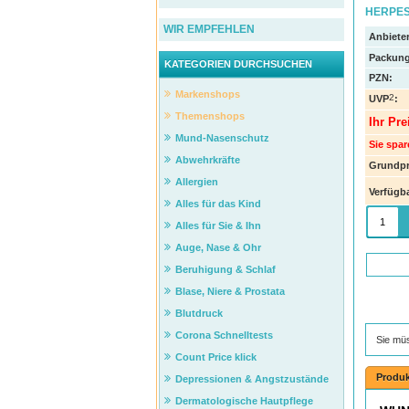
HERPES 
WIR EMPFEHLEN
Anbieter
Packung
KATEGORIEN DURCHSUCHEN
PZN
:
Markenshops
2
UVP
:
Themenshops
Ihr Pre
Mund-Nasenschutz
Sie spar
Abwehrkräfte
Grundpr
Allergien
Verfügba
Alles für das Kind
Alles für Sie & Ihn
Auge, Nase & Ohr
Beruhigung & Schlaf
Blase, Niere & Prostata
Blutdruck
Corona Schnelltests
Sie mü
Count Price klick
Produk
Depressionen & Angstzustände
Dermatologische Hautpflege