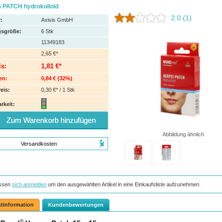
PATCH hydrokolloid
2.0
(1)
:
Axisis GmbH
sgröße:
6
Stk
11349183
2,65 €*
is:
1,81 €*
en:
0,84 €
(
32%
)
eis:
0,30 €* / 1 Stk
rkeit:
Zum Warenkorb hinzufügen
Abbildung ähnlich
Versandkosten
ssen
sich anmelden
um den ausgewählten Artikel in eine Einkaufsliste aufzunehmen.
tinformation
Kundenbewertungen
®