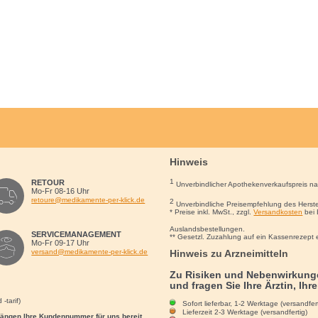
Hinweis
1
RETOUR
Unverbindlicher Apothekenverkaufspreis n
Mo-Fr 08-16 Uhr
retoure@medikamente-per-klick.de
2
Unverbindliche Preisempfehlung des Herste
* Preise inkl. MwSt., zzgl.
Versandkosten
bei 
Auslandsbestellungen.
SERVICEMANAGEMENT
** Gesetzl. Zuzahlung auf ein Kassenrezept 
Mo-Fr 09-17 Uhr
Hinweis zu Arzneimitteln
versand@medikamente-per-klick.de
Zu Risiken und Nebenwirkunge
und fragen Sie Ihre Ärztin, Ihr
-tarif)
Sofort lieferbar, 1-2 Werktage (versandfert
Lieferzeit 2-3 Werktage (versandfertig)
rgängen Ihre Kundennummer für uns bereit.