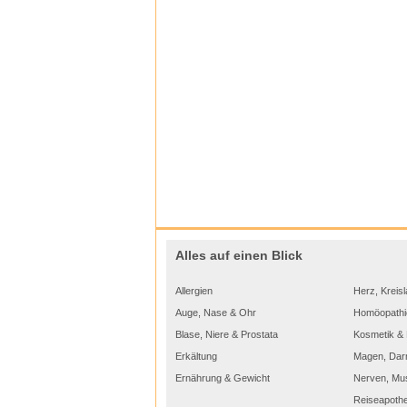
Alles auf einen Blick
Allergien
Herz, Kreisl
Auge, Nase & Ohr
Homöopathi
Blase, Niere & Prostata
Kosmetik & 
Erkältung
Magen, Dar
Ernährung & Gewicht
Nerven, Mu
Reiseapoth