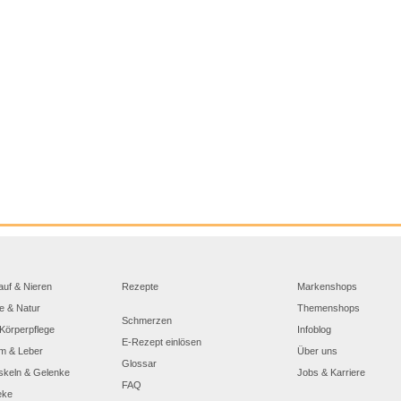
auf & Nieren
Rezepte
Markenshops
e & Natur
Themenshops
Schmerzen
Körperpflege
Infoblog
E-Rezept einlösen
m & Leber
Über uns
Glossar
skeln & Gelenke
Jobs & Karriere
FAQ
eke