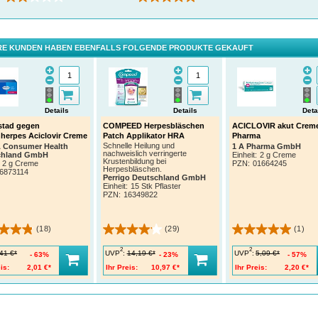
E KUNDEN HABEN EBENFALLS FOLGENDE PRODUKTE GEKAUFT
Details
Details
Deta
stad gegen
COMPEED Herpesbläschen
ACICLOVIR akut Crem
herpes Aciclovir Creme
Patch Applikator HRA
Pharma
Schnelle Heilung und
 Consumer Health
1 A Pharma GmbH
nachweislich verringerte
chland GmbH
Einheit:
2 g Creme
Krustenbildung bei
2 g Creme
PZN
:
01664245
Herpesbläschen.
6873114
Perrigo Deutschland GmbH
Einheit:
15 Stk Pflaster
PZN
:
16349822
(18)
(29)
(1)
2
2
UVP
:
UVP
:
41 €*
14,19 €*
5,09 €*
63%
23%
57%
is:
2,01 €*
Ihr Preis:
10,97 €*
Ihr Preis:
2,20 €*