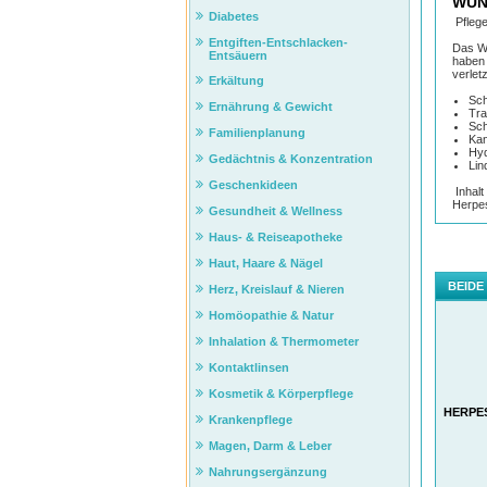
WUN
Diabetes
Pfleg
Entgiften-Entschlacken-
Das W
Entsäuern
haben 
verlet
Erkältung
Sch
Ernährung & Gewicht
Tra
Sch
Familienplanung
Kan
Hyd
Gedächtnis & Konzentration
Lin
Geschenkideen
Inhalt
Herpe
Gesundheit & Wellness
Haus- & Reiseapotheke
Haut, Haare & Nägel
BEIDE
Herz, Kreislauf & Nieren
Homöopathie & Natur
Inhalation & Thermometer
Kontaktlinsen
Kosmetik & Körperpflege
HERPES
Krankenpflege
Magen, Darm & Leber
Nahrungsergänzung