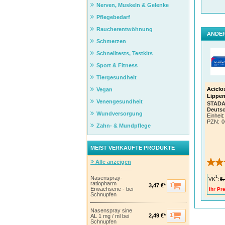
Nerven, Muskeln & Gelenke
Pflegebedarf
Raucherentwöhnung
ANDER
Schmerzen
Schnelltests, Testkits
Sport & Fitness
Tiergesundheit
Aciclo
Vegan
Lippen
Venengesundheit
STADA
Deuts
Wundversorgung
Einheit:
PZN
:
0
Zahn- & Mundpflege
MEIST VERKAUFTE PRODUKTE
Alle anzeigen
1
Nasenspray-
VK
:
5,
ratiopharm
1
3,47 €*
Erwachsene - bei
Ihr Pre
Schnupfen
Nasenspray sine
1
2,49 €*
AL 1 mg / ml bei
Schnupfen