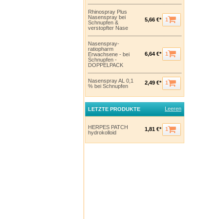
Rhinospray Plus
Nasenspray bei
1
5,66 €*
Schnupfen &
verstopfter Nase
Nasenspray-
ratiopharm
1
6,64 €*
Erwachsene - bei
Schnupfen -
DOPPELPACK
Nasenspray AL 0,1
1
2,49 €*
% bei Schnupfen
Leeren
LETZTE PRODUKTE
HERPES PATCH
1
1,81 €*
hydrokolloid