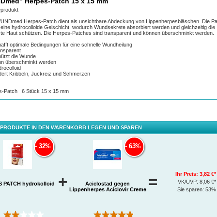
Dmed
Herpes-Patch 15 x 15 mm
eprodukt
UNDmed Herpes-Patch dient als unsichtbare Abdeckung von Lippenherpesbläschen. Die P
eine hydrocolloide Gelschicht, wodurch Wundsekrete absorbiert werden und gleichzeitig die
zte Haut schützen. Die Herpes-Patches sind transparent und können überschminkt werden.
afft optimale Bedingungen für eine schnelle Wundheilung
nsparent
ützt die Wunde
n überschminkt werden
rocolloid
dert Kribbeln, Juckreiz und Schmerzen
s-Patch 6 Stück 15 x 15 mm
 PRODUKTE IN DEN WARENKORB LEGEN UND SPAREN
32%
63%
Ihr Preis:
3,82 €*
+
=
VK/UVP:
8,06 €*
 PATCH hydrokolloid
Aciclostad gegen
Lippenherpes Aciclovir Creme
Sie sparen:
53%
(1)
(18)