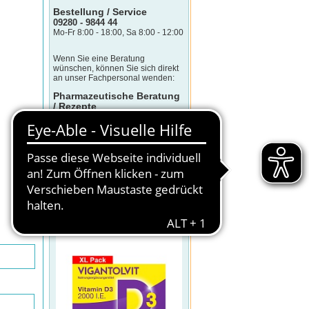
Bestellung / Service
09280 - 9844 44
Mo-Fr 8:00 - 18:00, Sa 8:00 - 12:00
Wenn Sie eine Beratung
wünschen, können Sie sich direkt
an unser Fachpersonal wenden:
Pharmazeutische Beratung
/ Rezepte
09280 - 9844 450
Mo-Fr 8:00 - 17:00
(Telefonkosten sind abhängig von
Telefonanbieter und -tarif)
KLICK DES TAGES
VIGANTOLVIT 2000 I.E. Vitamin D3
Weichkapseln
Sonderpreis