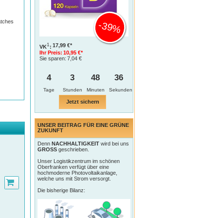
atches
-39%
1
17,99 €*
VK
:
Ihr Preis:
10,95 €*
Sie sparen:
7,04 €
4
3
48
35
Tage
Jetzt sichern
UNSER BEITRAG FÜR EINE GRÜNE
ZUKUNFT
Denn
NACHHALTIGKEIT
wird bei uns
GROSS
geschrieben.
Unser Logistikzentrum im schönen
Oberfranken verfügt über eine
hochmoderne Photovoltaikanlage,
welche uns mit Strom versorgt.
Die bisherige Bilanz: