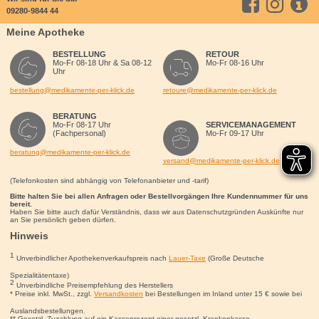
09280-9844 44
Meine Apotheke
BESTELLUNG
RETOUR
Mo-Fr 08-18 Uhr & Sa 08-12
Mo-Fr 08-16 Uhr
Uhr
bestellung@medikamente-per-klick.de
retoure@medikamente-per-klick.de
BERATUNG
Mo-Fr 08-17 Uhr
SERVICEMANAGEMENT
(Fachpersonal)
Mo-Fr 09-17 Uhr
beratung@medikamente-per-klick.de
versand@medikamente-per-klick.de
(Telefonkosten sind abhängig von Telefonanbieter und -tarif)
Bitte halten Sie bei allen Anfragen oder Bestellvorgängen Ihre Kundennummer für uns
bereit.
Haben Sie bitte auch dafür Verständnis, dass wir aus Datenschutzgründen Auskünfte nur
an Sie persönlich geben dürfen.
Hinweis
1
Unverbindlicher Apothekenverkaufspreis nach
Lauer-Taxe
(Große Deutsche
Spezialitätentaxe)
2
Unverbindliche Preisempfehlung des Herstellers
* Preise inkl. MwSt., zzgl.
Versandkosten
bei Bestellungen im Inland unter 15
€
sowie bei
Auslandsbestellungen.
** Gesetzl. Zuzahlung auf ein Kassenrezept einer gesetzl. Krankenkasse.