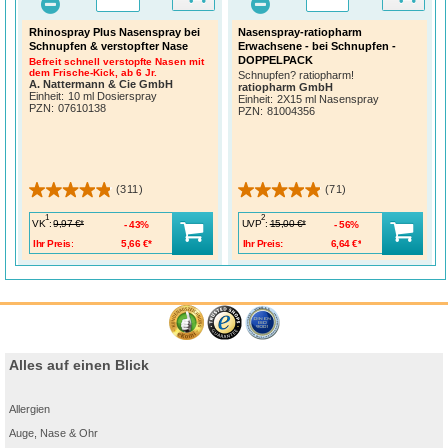
Rhinospray Plus Nasenspray bei
Nasenspray-ratiopharm
Schnupfen & verstopfter Nase
Erwachsene - bei Schnupfen -
DOPPELPACK
Befreit schnell verstopfte Nasen mit
dem Frische-Kick, ab 6 Jr.
Schnupfen? ratiopharm!
A. Nattermann & Cie GmbH
ratiopharm GmbH
Einheit:
10 ml Dosierspray
Einheit:
2X15 ml Nasenspray
PZN
:
07610138
PZN
:
81004356
(311)
(71)
1
2
VK
:
UVP
:
9,97 €*
15,00 €*
43%
56%
Ihr Preis:
5,66 €*
Ihr Preis:
6,64 €*
Alles auf einen Blick
Allergien
Auge, Nase & Ohr