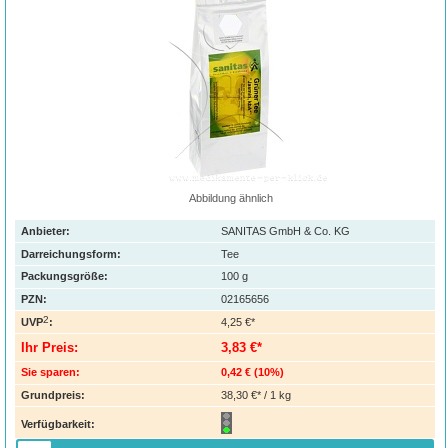
Abbildung ähnlich
Anbieter:
SANITAS GmbH & Co. KG
Darreichungsform:
Tee
Packungsgröße:
100
g
PZN
:
02165656
2
UVP
:
4,25 €*
Ihr Preis:
3,83 €*
Sie sparen:
0,42 €
(
10%
)
Grundpreis:
38,30 €* / 1 kg
Verfügbarkeit: