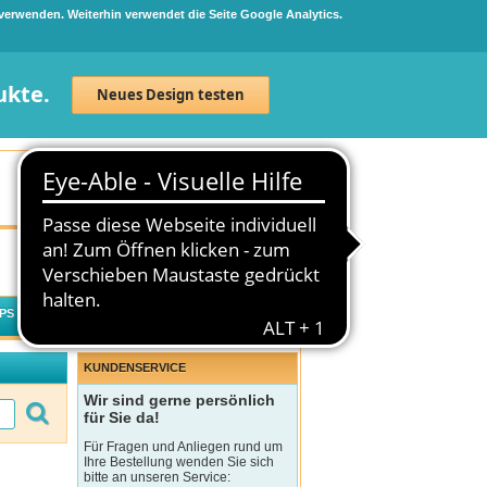
 verwenden. Weiterhin verwendet die Seite Google Analytics.
ukte.
Neues Design testen
Neuanmeldung
Anmelden
0
Artikel
0,00 €
PS
WECHSELWIRKUNGSCHECK
KUNDENSERVICE
Wir sind gerne persönlich
für Sie da!
Für Fragen und Anliegen rund um
Ihre Bestellung wenden Sie sich
bitte an unseren Service: