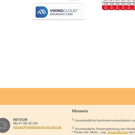
Hinweis
1
RETOUR
Unverbindlicher Apothekenverkaufspreis n
Mo-Fr 08-16 Uhr
retoure@medikamente-per-klick.de
2
Unverbindliche Preisempfehlung des Herste
* Preise inkl. MwSt., zzgl.
Versandkosten
bei 