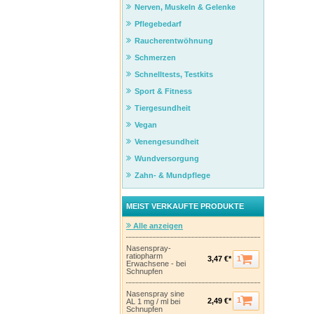
Nerven, Muskeln & Gelenke
Pflegebedarf
Raucherentwöhnung
Schmerzen
Schnelltests, Testkits
Sport & Fitness
Tiergesundheit
Vegan
Venengesundheit
Wundversorgung
Zahn- & Mundpflege
MEIST VERKAUFTE PRODUKTE
Alle anzeigen
Nasenspray-
ratiopharm
1
3,47 €*
Erwachsene - bei
Schnupfen
Nasenspray sine
1
2,49 €*
AL 1 mg / ml bei
Schnupfen