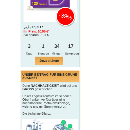
-39%
1
17,99 €*
VK
:
Ihr Preis:
10,95 €*
Sie sparen:
7,04 €
3
1
34
17
Tage
Jetzt sichern
UNSER BEITRAG FÜR EINE GRÜNE
ZUKUNFT
Denn
NACHHALTIGKEIT
wird bei uns
GROSS
geschrieben.
Unser Logistikzentrum im schönen
Oberfranken verfügt über eine
hochmoderne Photovoltaikanlage,
welche uns mit Strom versorgt.
Die bisherige Bilanz: