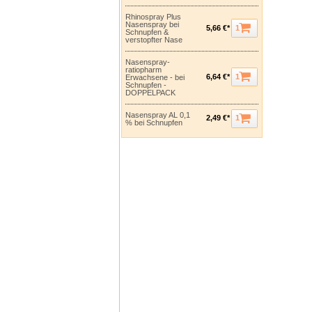
Rhinospray Plus
Nasenspray bei
1
5,66 €*
Schnupfen &
verstopfter Nase
Nasenspray-
ratiopharm
1
6,64 €*
Erwachsene - bei
Schnupfen -
DOPPELPACK
Nasenspray AL 0,1
1
2,49 €*
% bei Schnupfen