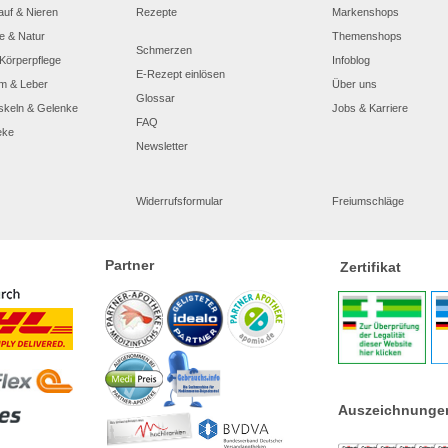
auf & Nieren
Rezepte
Markenshops
e & Natur
Themenshops
Schmerzen
Körperpflege
Infoblog
E-Rezept einlösen
m & Leber
Über uns
Glossar
skeln & Gelenke
Jobs & Karriere
FAQ
eke
Newsletter
Widerrufsformular
Freiumschläge
Partner
Zertifikat
Auszeichnunge