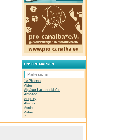
UNSERE MARKEN
1A Pharma
Abtei
Allgäuer Latschenkiefer
Almased
Alopexy
Always
Aspirin
Autan
Avene
Bachblüten-Orginal
Bepanthen
Basica
Biolectra
Bombastus