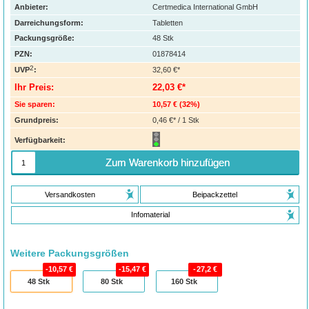
Anbieter:
Certmedica International GmbH
Darreichungsform:
Tabletten
Packungsgröße:
48
Stk
PZN
:
01878414
2
UVP
:
32,60 €*
Ihr Preis:
22,03 €*
Sie sparen:
10,57 €
(
32%
)
Grundpreis:
0,46 €* / 1 Stk
Verfügbarkeit:
Zum Warenkorb hinzufügen
Versandkosten
Beipackzettel
Infomaterial
Weitere Packungsgrößen
10,57 €
15,47 €
27,2 €
48
Stk
80
Stk
160
Stk