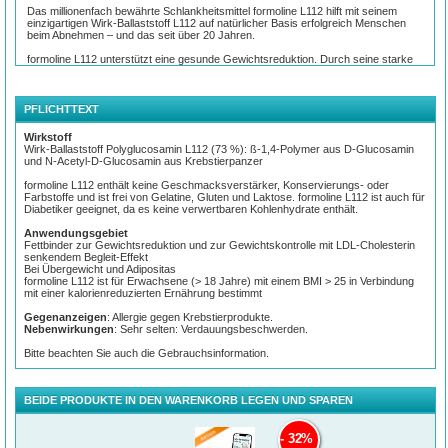
Das millionenfach bewährte Schlankheitsmittel formoline L112 hilft mit seinem
einzigartigen Wirk-Ballaststoff L112 auf natürlicher Basis erfolgreich Menschen
beim Abnehmen – und das seit über 20 Jahren.
formoline L112 unterstützt eine gesunde Gewichtsreduktion. Durch seine starke
Fettbindungskraft sparen Sie täglich viele Kalorien ein. formoline L112 ist sehr gut
verträglich und seine Wirksamkeit klinisch nachgewiesen.**
PFLICHTTEXT
Leichter Abnehmen mit dem 4-fach Effekt von formoline L112
✔ Verringert die Aufnahme von Nahrungsfetten
Wirkstoff
✔ Reduziert die Menge an aufgenommenen Fettkalorien
Wirk-Ballaststoff Polyglucosamin L112 (73 %): ß-1,4-Polymer aus D-Glucosamin
✔ Verstärkt die Diät-Leistung
und N-Acetyl-D-Glucosamin aus Krebstierpanzer
✔ Mit LDL-Cholesterin senkendem Begleit-Effekt
formoline L112 enthält keine Geschmacksverstärker, Konservierungs- oder
Vertrauen Sie bei der Gewichtsabnahme und Gewichtskontrolle mit formoline
Farbstoffe und ist frei von Gelatine, Gluten und Laktose. formoline L112 ist auch für
L112 auf die Nr. 1 aus Ihrer Apotheke.
Diabetiker geeignet, da es keine verwertbaren Kohlenhydrate enthält.
Anwendungsgebiet
Fettbinder zur Gewichtsreduktion und zur Gewichtskontrolle mit LDL-Cholesterin
senkendem Begleit-Effekt
Bei Übergewicht und Adipositas
formoline L112 ist für Erwachsene (> 18 Jahre) mit einem BMI > 25 in Verbindung
mit einer kalorienreduzierten Ernährung bestimmt
Gegenanzeigen
: Allergie gegen Krebstierprodukte.
Nebenwirkungen
: Sehr selten: Verdauungsbeschwerden.
Bitte beachten Sie auch die Gebrauchsinformation.
BEIDE PRODUKTE IN DEN WARENKORB LEGEN UND SPAREN
Der starke Kalorienmagnet zum Abnehmen
formoline L112 ist ein Fettbinder, der bis zu 2/3 der verzehrten kalorienreichen
32%
Nahrungsfette an sich bindet und damit die Fettaufnahme vermindert.*** Sein