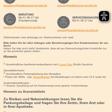
bestellung@medikamente-per-klick.de
retoure@medikamente-per-klick.de
BERATUNG
Mo-Fr 08-17 Uhr
SERVICEMANAGEMENT
(Fachpersonal)
Mo-Fr 09-17 Uhr
beratung@medikamente-per-klick.de
versand@medikamente-per-klick.de
(Telefonkosten sind abhängig von Telefonanbieter und -tarif)
Bitte halten Sie bei allen Anfragen oder Bestellvorgängen Ihre Kundennummer für uns
bereit.
Haben Sie bitte auch dafür Verständnis, dass wir aus Datenschutzgründen Auskünfte nur
an Sie persönlich geben dürfen.
Hinweis
1
Unverbindlicher Apothekenverkaufspreis nach
Lauer-Taxe
(Große Deutsche
Spezialitätentaxe)
2
Unverbindliche Preisempfehlung des Herstellers
* Preise inkl. MwSt., zzgl.
Versandkosten
bei Bestellungen im Inland unter 15
€
sowie bei
Auslandsbestellungen.
** Gesetzl. Zuzahlung auf ein Kassenrezept einer gesetzl. Krankenkasse.
Hinweis zu Arzneimitteln
Zu Risiken und Nebenwirkungen lesen Sie die
Packungsbeilage und fragen Sie Ihre Ärztin, Ihren Arzt oder
in Ihrer Apotheke.