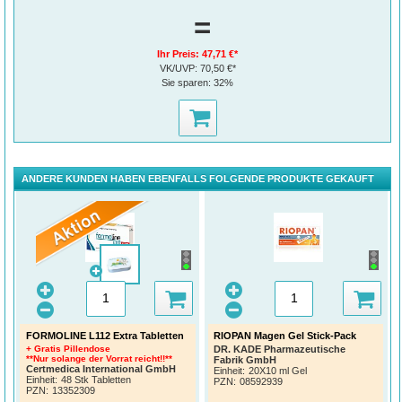
Abnehmen ist nicht nur eine Frage der Schönheit, sondern auch der Gesundheit.
=
Neben der reinen Gewichtsabnahme verbesserten sich Blutfett- und
Cholesterinwerte aber auch Blutdruck und Blutzucker.***
Ihr Preis:
47,71 €*
VK/UVP:
70,50 €*
Sie sparen:
32%
ANDERE KUNDEN HABEN EBENFALLS FOLGENDE PRODUKTE GEKAUFT
Einfache Anwendung
2x täglich 2 Tabletten formoline L112 zu den beiden Mahlzeiten mit dem höchsten
Fettgehalt einnehmen.
Zur Gewichtskontrolle kann die Dosis auf 2 Tabletten täglich reduziert werden.
Die Tabletten unzerkaut zusammen mit reichlich kalorienarmer Flüssigkeit (mind.
250 ml) einnehmen, um den Transport in den Magen zu gewährleisten.
FORMOLINE L112 Extra Tabletten
RIOPAN Magen Gel Stick-Pack
+ Gratis Pillendose
DR. KADE Pharmazeutische
**Nur solange der Vorrat reicht!!**
Fabrik GmbH
Certmedica International GmbH
Einheit:
20X10 ml Gel
Einheit:
48 Stk Tabletten
PZN
:
08592939
PZN
:
13352309