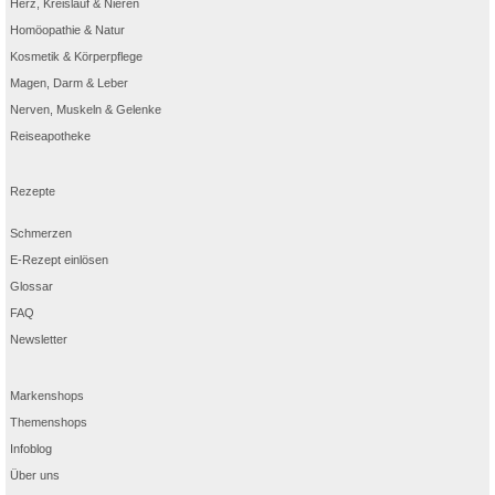
Herz, Kreislauf & Nieren
sein. Wir empfehlen, einen Zeitabstand von vier Stunden zur Einnahme von
formoline L112 einzuhalten.
Homöopathie & Natur
Wenn Sie langfristig Medikamente einnehmen, insbesondere Medikamente, die
Kosmetik & Körperpflege
die Darmtätigkeit reduzieren, sollten Sie formoline L112 nur nach ärztlicher
Rücksprache einnehmen. Bitte beachten Sie für weitere Informationen auch die
Magen, Darm & Leber
Gebrauchsinformation.
Nerven, Muskeln & Gelenke
Reiseapotheke
* Marktführer nach Umsatz MAT 1/23 IQVia Pharmatrend Apotheke und
Versandhandel
** Cornelli (2017). “Long-term treatment of overweight and obesity with
polyglucosamine (PG L112) …“ Curr Dev Nutr 2017;1:e000919
Rezepte
*** Cnubben, N. et al. (2016). “A single oral dose of a polyglucosamine ..." BMC
Obesity 3:18.
Schmerzen
E-Rezept einlösen
Glossar
FAQ
Newsletter
Markenshops
Themenshops
Infoblog
Über uns