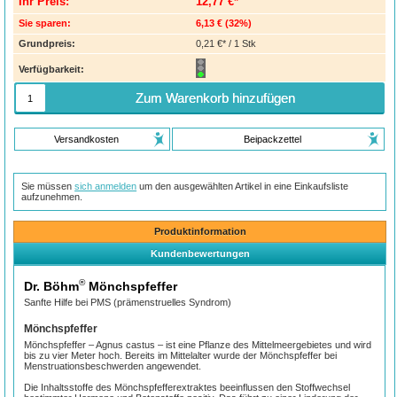
Ihr Preis:
12,77 €*
Sie sparen:
6,13 €
(
32%
)
Grundpreis:
0,21 €* / 1 Stk
Verfügbarkeit:
Zum Warenkorb hinzufügen
Versandkosten
Beipackzettel
Sie müssen
sich anmelden
um den ausgewählten Artikel in eine Einkaufsliste
aufzunehmen.
Produktinformation
Kundenbewertungen
®
Dr. Böhm
Mönchspfeffer
Sanfte Hilfe bei PMS (prämenstruelles Syndrom)
Mönchspfeffer
Mönchspfeffer – Agnus castus – ist eine Pflanze des Mittelmeergebietes und wird
bis zu vier Meter hoch. Bereits im Mittelalter wurde der Mönchspfeffer bei
Menstruationsbeschwerden angewendet.
Die Inhaltsstoffe des Mönchspfefferextraktes beeinflussen den Stoffwechsel