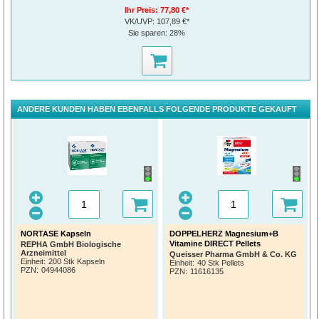
Ihr Preis:
77,80 €*
VK/UVP:
107,89 €*
Sie sparen:
28%
ANDERE KUNDEN HABEN EBENFALLS FOLGENDE PRODUKTE GEKAUFT
NORTASE Kapseln
DOPPELHERZ Magnesium+B
Vitamine DIRECT Pellets
REPHA GmbH Biologische
Arzneimittel
Queisser Pharma GmbH & Co. KG
Einheit:
200 Stk Kapseln
Einheit:
40 Stk Pellets
PZN
:
04944086
PZN
:
11616135