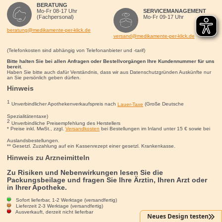
BERATUNG
Mo-Fr 08-17 Uhr
SERVICEMANAGEMENT
(Fachpersonal)
Mo-Fr 09-17 Uhr
beratung@medikamente-per-klick.de
versand@medikamente-per-klick.de
(Telefonkosten sind abhängig von Telefonanbieter und -tarif)
Bitte halten Sie bei allen Anfragen oder Bestellvorgängen Ihre Kundennummer für uns
bereit.
Haben Sie bitte auch dafür Verständnis, dass wir aus Datenschutzgründen Auskünfte nur
an Sie persönlich geben dürfen.
Hinweis
1
Unverbindlicher Apothekenverkaufspreis nach
Lauer-Taxe
(Große Deutsche
Spezialitätentaxe)
2
Unverbindliche Preisempfehlung des Herstellers
* Preise inkl. MwSt., zzgl.
Versandkosten
bei Bestellungen im Inland unter 15
€
sowie bei
Auslandsbestellungen.
** Gesetzl. Zuzahlung auf ein Kassenrezept einer gesetzl. Krankenkasse.
Hinweis zu Arzneimitteln
Zu Risiken und Nebenwirkungen lesen Sie die
Packungsbeilage und fragen Sie Ihre Ärztin, Ihren Arzt oder
in Ihrer Apotheke.
Sofort lieferbar, 1-2 Werktage (versandfertig)
Lieferzeit 2-3 Werktage (versandfertig)
Ausverkauft, derzeit nicht lieferbar
Neues Design testen