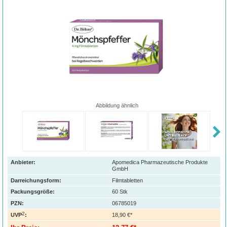
Abbildung ähnlich
Anbieter:
Apomedica Pharmazeutische Produkte
GmbH
Darreichungsform:
Filmtabletten
Packungsgröße:
60
Stk
PZN
:
06785019
2
UVP
:
18,90 €*