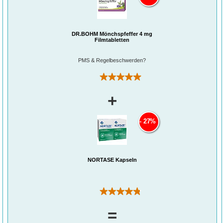
DR.BÖHM Mönchspfeffer 4 mg
Filmtabletten
PMS & Regelbeschwerden?
(2)
+
27%
NORTASE Kapseln
(21)
=