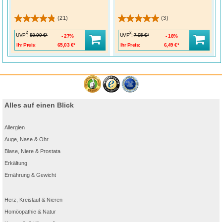
(21)
(3)
2
2
UVP
:
UVP
:
88,99 €*
7,95 €*
27%
18%
Ihr Preis:
65,03 €*
Ihr Preis:
6,49 €*
Alles auf einen Blick
Allergien
Auge, Nase & Ohr
Blase, Niere & Prostata
Erkältung
Ernährung & Gewicht
Herz, Kreislauf & Nieren
Homöopathie & Natur