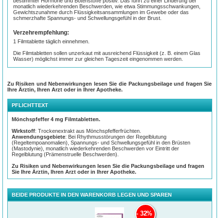
bestimmter Hormone und Botenstoffe positiv. Das führt zu einer Linderung der
monatlich wiederkehrenden Beschwerden, wie etwa Stimmungsschwankungen,
Gewichtszunahme durch Flüssigkeitsansammlungen im Gewebe oder das
schmerzhafte Spannungs- und Schwellungsgefühl in der Brust.
Verzehrempfehlung:
1 Filmtablette täglich einnehmen.
Die Filmtabletten sollen unzerkaut mit ausreichend Flüssigkeit (z. B. einem Glas
Wasser) möglichst immer zur gleichen Tageszeit eingenommen werden.
Zu Risiken und Nebenwirkungen lesen Sie die Packungsbeilage und fragen Sie
Ihre Ärztin, Ihren Arzt oder in Ihrer Apotheke.
PFLICHTTEXT
Mönchspfeffer 4 mg Filmtabletten.
Wirkstoff
: Trockenextrakt aus Mönchspfefferfrüchten.
Anwendungsgebiete
: Bei Rhythmusstörungen der Regelblutung
(Regeltempoanomalien), Spannungs- und Schwellungsgefühl in den Brüsten
(Mastodynie), monatlich wiederkehrenden Beschwerden vor Eintritt der
Regelblutung (Prämenstruelle Beschwerden).
Zu Risiken und Nebenwirkungen lesen Sie die Packungsbeilage und fragen
Sie Ihre Ärztin, Ihren Arzt oder in Ihrer Apotheke.
BEIDE PRODUKTE IN DEN WARENKORB LEGEN UND SPAREN
32%