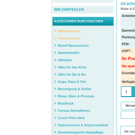
DR.BÖHM
Müde & E
WIR EMPFEHLEN
Anbieter
KATEGORIEN DURCHSUCHEN
Darreic
Markenshops
Packung
Themenshops
PZN
:
Mund-Nasenschutz
2
UVP
:
Abwehrkräfte
Ihr Pre
Allergien
Sie spar
Alles für das Kind
Grundpr
Alles für Sie & Ihn
Verfügba
Auge, Nase & Ohr
Beruhigung & Schlaf
Blase, Niere & Prostata
Blutdruck
Versa
Corona Schnelltests
Count Price klick
Depressionen & Angstzustände
Sie mü
Dermatologische Hautpflege