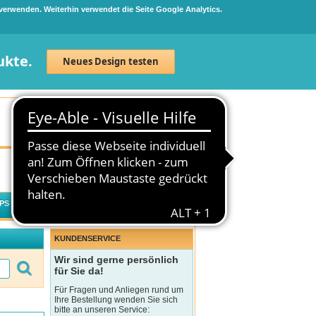
 verwenden. Weiterhin verwendet die Seite Google Analytics.
ukte.
Neues Design testen
Neuanmeldung
Anmelden
0
Artikel
0,00 €
PS
WECHSELWIRKUNGSCHECK
KUNDENSERVICE
Wir sind gerne persönlich
für Sie da!
Für Fragen und Anliegen rund um
Ihre Bestellung wenden Sie sich
bitte an unseren Service: