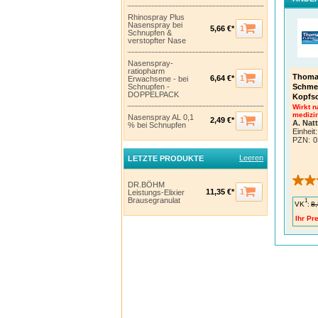
Rhinospray Plus
Nasenspray bei
1
5,66 €*
Schnupfen &
verstopfter Nase
Nasenspray-
ratiopharm
Thoma
1
6,64 €*
Erwachsene - bei
Schmer
Schnupfen -
DOPPELPACK
Kopfs
Wirkt 
medizi
Nasenspray AL 0,1
1
2,49 €*
A. Nat
% bei Schnupfen
Einheit:
PZN
:
0
Leeren
LETZTE PRODUKTE
DR.BÖHM
1
11,35 €*
Leistungs-Elixier
Brausegranulat
1
VK
:
8,
Ihr Pre