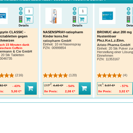
Details
Details
Deta
pyrin CLASSIC -
NASENSPRAY-ratiopharm
BROMUC akut 200 mg
ztabletten gegen
Kinder kons.frei
Hustenlöser
chmerzen
Plv.z.H.e.L.z.Einn.
ratiopharm GmbH
Einheit:
10 ml Nasenspray
nach 15 Minuten dank
Aristo Pharma GmbH
PZN
:
00999854
nischem Coffein
Einheit:
20 Stk Pulver zu
termann & Cie GmbH
Herstellung einer Lösun
20 Stk Tabletten
Einnehmen
3046735
PZN
:
11353167
(216)
(120)
(4)
2
1
UVP
:
VK
:
82 €*
4,49 €*
6,97 €*
43%
54%
57%
is:
5,00 €*
Ihr Preis:
2,08 €*
Ihr Preis:
3,02 €*