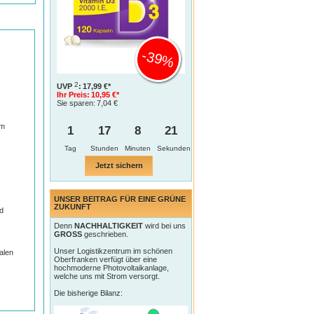
-39%
2
UVP
:
17,99 €*
Ihr Preis:
10,95 €*
Sie sparen:
7,04 €
um
1
17
8
20
Tag
Jetzt sichern
UNSER BEITRAG FÜR EINE GRÜNE
ZUKUNFT
d
Denn
NACHHALTIGKEIT
wird bei uns
GROSS
geschrieben.
Unser Logistikzentrum im schönen
alen
Oberfranken verfügt über eine
hochmoderne Photovoltaikanlage,
welche uns mit Strom versorgt.
Die bisherige Bilanz: