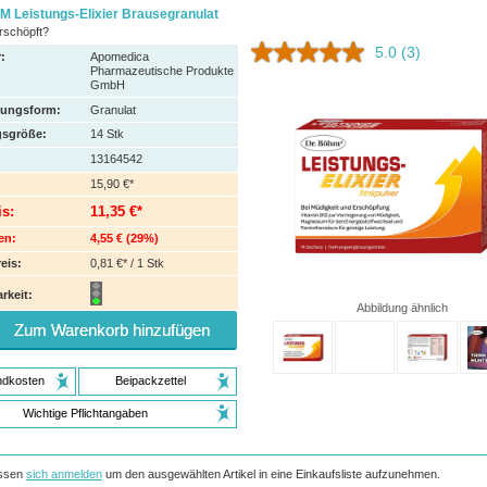
 Leistungs-Elixier Brausegranulat
rschöpft?
5.0
(3)
:
Apomedica
Pharmazeutische Produkte
GmbH
hungsform:
Granulat
sgröße:
14
Stk
13164542
15,90 €*
is:
11,35 €*
en:
4,55 €
(
29%
)
eis:
0,81 €* / 1 Stk
rkeit:
Abbildung ähnlich
Zum Warenkorb hinzufügen
ndkosten
Beipackzettel
Wichtige Pflichtangaben
ssen
sich anmelden
um den ausgewählten Artikel in eine Einkaufsliste aufzunehmen.