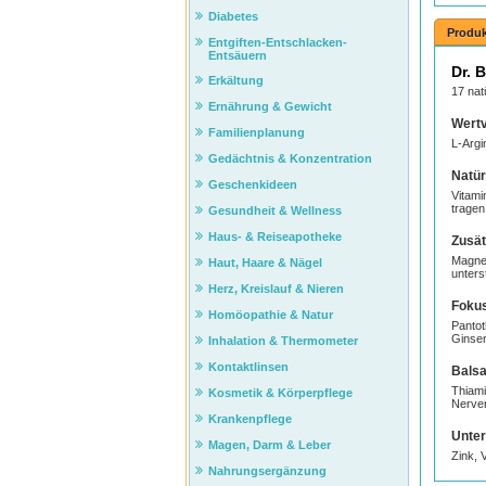
Diabetes
Produk
Entgiften-Entschlacken-
Entsäuern
Dr. 
Erkältung
17 nat
Ernährung & Gewicht
Wertv
Familienplanung
L-Argi
Gedächtnis & Konzentration
Natür
Geschenkideen
Vitami
tragen
Gesundheit & Wellness
Haus- & Reiseapotheke
Zusät
Magnes
Haut, Haare & Nägel
unters
Herz, Kreislauf & Nieren
Fokus
Homöopathie & Natur
Pantot
Ginsen
Inhalation & Thermometer
Kontaktlinsen
Balsa
Thiami
Kosmetik & Körperpflege
Nerven
Krankenpflege
Unter
Magen, Darm & Leber
Zink, 
Nahrungsergänzung