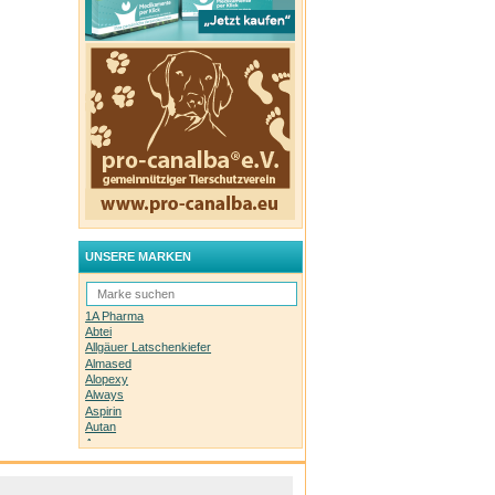
UNSERE MARKEN
1A Pharma
Abtei
Allgäuer Latschenkiefer
Almased
Alopexy
Always
Aspirin
Autan
Avene
Bachblüten-Orginal
Bepanthen
Basica