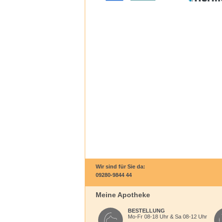
Wir sind für Sie da:
09280-9844 44
Meine Apotheke
BESTELLUNG
Mo-Fr 08-18 Uhr & Sa 08-12 Uhr