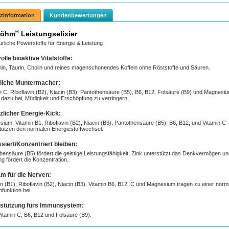
tinformation
Kundenbewertungen
®
Böhm
Leistungselixier
ürliche Powerstoffe für Energie & Leistung
olle bioaktive Vitalstoffe:
nin, Taurin, Cholin und reines magenschonendes Koffein ohne Röststoffe und Säuren.
liche Muntermacher:
n C, Riboflavin (B2), Niacin (B3), Pantothensäure (B5), B6, B12, Folsäure (B9) und Magnesi
 dazu bei, Müdigkeit und Erschöpfung zu verringern.
zlicher Energie-Kick:
ium, Vitamin B1, Riboflavin (B2), Niacin (B3), Pantothensäure (B5), B6, B12, und Vitamin C
tützen den normalen Energiestoffwechsel.
siert/Konzentriert bleiben:
hensäure (B5) fördert die geistige Leistungsfähigkeit, Zink unterstützt das Denkvermögen un
g fördert die Konzentration.
m für die Nerven:
n (B1), Riboflavin (B2), Niacin (B3), Vitamin B6, B12, C und Magnesium tragen zu einer norm
funktion bei.
stützung fürs Immunsystem:
Vitamin C, B6, B12 und Folsäure (B9).