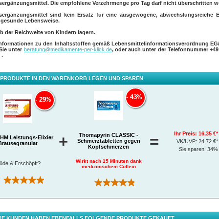
hrempfehlung:
ergänzungsmittel. Die empfohlene Verzehrmenge pro Tag darf nicht überschritten w
 Sie 1-2 Sachets täglich ein. Lösen Sie dazu den Inhalt eines Sachets mit 1/4 l bis 1/2 l kal
ergänzungsmittel sind kein Ersatz für eine ausgewogene, abwechslungsreiche 
eißem Wasser auf. Die empfohlene Tagesdosis nicht überschreiten.
 gesunde Lebensweise.
b der Reichweite von Kindern lagern.
Informationen zu den Inhaltsstoffen gemäß Lebensmittelinformationsverordnung EG/
 Sie unter
beratung@medikamente-per-klick.de
, oder auch unter der Telefonnummer
+49
0
.
 PRODUKTE IN DEN WARENKORB LEGEN UND SPAREN
43%
29%
Ihr Preis:
16,35 €*
Thomapyrin CLASSIC -
+
=
M Leistungs-Elixier
Schmerztabletten gegen
VK/UVP:
24,72 €*
Brausegranulat
Kopfschmerzen
Sie sparen:
34%
Wirkt nach 15 Minuten dank
üde & Erschöpft?
medizinischem Coffein
(3)
(216)
E KUNDEN HABEN EBENFALLS FOLGENDE PRODUKTE GEKAUFT